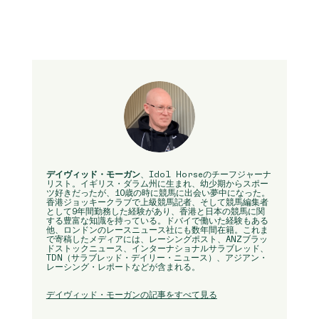
デイヴィッド・モーガン
、Idol Horseのチーフジャーナ
リスト。イギリス・ダラム州に生まれ、幼少期からスポー
ツ好きだったが、10歳の時に競馬に出会い夢中になった。
香港ジョッキークラブで上級競馬記者、そして競馬編集者
として9年間勤務した経験があり、香港と日本の競馬に関
する豊富な知識を持っている。ドバイで働いた経験もある
他、ロンドンのレースニュース社にも数年間在籍。これま
で寄稿したメディアには、レーシングポスト、ANZブラッ
ドストックニュース、インターナショナルサラブレッド、
TDN（サラブレッド・デイリー・ニュース）、アジアン・
レーシング・レポートなどが含まれる。
デイヴィッド・モーガンの記事をすべて見る