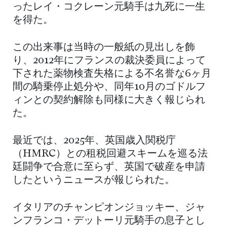
ったレイ・コクレーン元騎手は九死に一生
を得た。
この出来事は当時の一般紙の見出しを飾
り、2012年にフランスの裁決委員によって
下された薬物検査失格による不名誉な6ヶ月
間の騎乗停止処分や、同年10月のゴドルフ
ィンとの契約解除も同様に大きく報じられ
た。
最近では、2025年、英国歳入関税庁
（HMRC）との租税回避スキームを巡る法
廷闘争で合意に至らず、英国で破産を申請
したというニュースが報じられた。
イタリアのチャンピオンジョッキー、ジャ
ンフランコ・デットーリ元騎手の息子とし