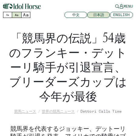
MENU
Aa
中文
日本語
ENGLISH
Aa
Aa
「競馬界の伝説」54歳
のフランキー・デット
ーリ騎手が引退宣言、
ブリーダーズカップは
今年が最後
競馬ニュース
世界の競馬ニュース
Dettori Calls Time
競馬界を代表するジョッキー、デットーリ