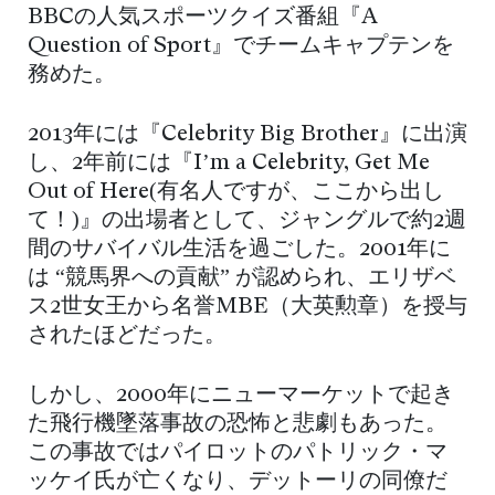
BBCの人気スポーツクイズ番組『A
Question of Sport』でチームキャプテンを
務めた。
2013年には『Celebrity Big Brother』に出演
し、2年前には『I’m a Celebrity, Get Me
Out of Here(有名人ですが、ここから出し
て！)』の出場者として、ジャングルで約2週
間のサバイバル生活を過ごした。2001年に
は “競馬界への貢献” が認められ、エリザベ
ス2世女王から名誉MBE（大英勲章）を授与
されたほどだった。
しかし、2000年にニューマーケットで起き
た飛行機墜落事故の恐怖と悲劇もあった。
この事故ではパイロットのパトリック・マ
ッケイ氏が亡くなり、デットーリの同僚だ