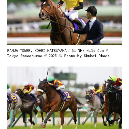
PANJA TOWER, KOHEI MATSUYAMA / G1 NHK Mile Cup //
Tokyo Racecourse /// 2025 //// Photo by Shuhei Okada