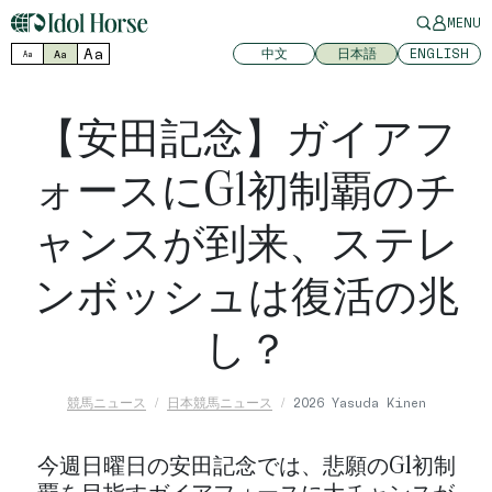
MENU
Aa
中文
日本語
ENGLISH
Aa
Aa
【安田記念】ガイアフ
ォースにG1初制覇のチ
ャンスが到来、ステレ
ンボッシュは復活の兆
し？
競馬ニュース
日本競馬ニュース
2026 Yasuda Kinen
今週日曜日の安田記念では、悲願のG1初制