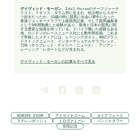
デイヴィッド・モーガン
、Idol Horseのチーフジャーナ
リスト。イギリス・ダラム州に生まれ、幼少期からスポー
ツ好きだったが、10歳の時に競馬に出会い夢中になった。
香港ジョッキークラブで上級競馬記者、そして競馬編集者
として9年間勤務した経験があり、香港と日本の競馬に関
する豊富な知識を持っている。ドバイで働いた経験もある
他、ロンドンのレースニュース社にも数年間在籍。これま
で寄稿したメディアには、レーシングポスト、ANZブラッ
ドストックニュース、インターナショナルサラブレッド、
TDN（サラブレッド・デイリー・ニュース）、アジアン・
レーシング・レポートなどが含まれる。
デイヴィッド・モーガンの記事をすべて見る
ADMIRE ZOOM
アドマイヤズーム
ガイアフォース
ステレンボッシュ
トロヴァトーレ
パンジャタワー
安田記念