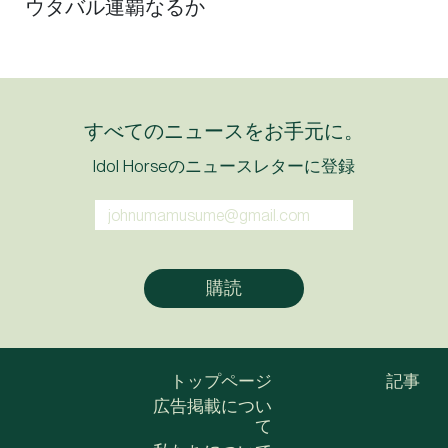
ウタバル連覇なるか
すべてのニュースをお手元に。
Idol Horseのニュースレターに登録
トップページ
記事
広告掲載につい
て