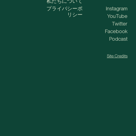
私たちについて
プライバシーポ
Instagram
リシー
YouTube
Twitter
Facebook
Podcast
Site Credits