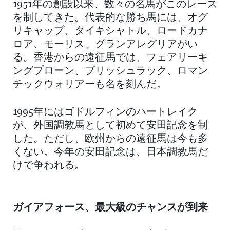
1951年の創設以来、数々の名馬がこのレース
を制してきた。代表的な勝ち馬には、オグ
リキャップ、タイキシャトル、ロードカナ
ロア、モーリス、グランアレグリアがい
る。香港からの遠征馬では、フェアリーキ
ングプローン、ブリッシュラック、ロマン
チックウォリアーも名を刻んだ。
1995年にはゴドルフィンのハートレイク
が、外国調教馬として初めて安田記念を制
した。ただし、欧州からの遠征馬は今も多
くない。今年の安田記念は、日本調教馬だ
けで争われる。
ガイアフォース、最大級のチャンスが到来