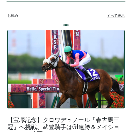
お勧め
すべて表示
【宝塚記念】クロワデュノール「春古馬三
冠」へ挑戦、武豊騎手はG1連勝＆メイショ