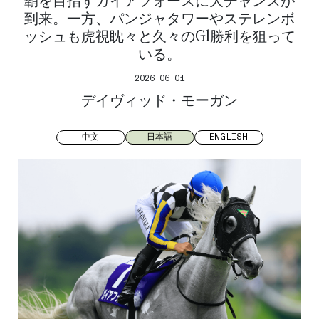
覇を目指すガイアフォースに大チャンスが
到来。一方、パンジャタワーやステレンボ
ッシュも虎視眈々と久々のG1勝利を狙って
いる。
2026 06 01
デイヴィッド・モーガン
中文
日本語
ENGLISH