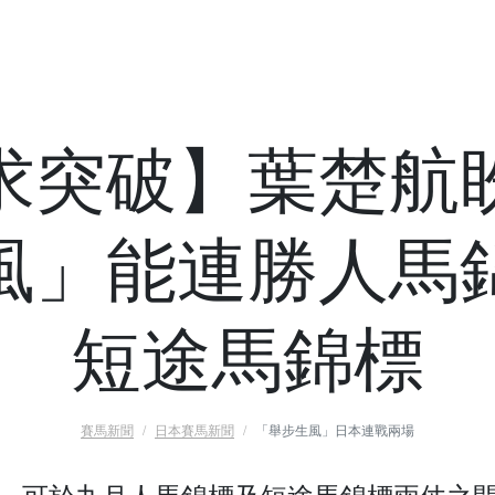
求突破】葉楚航
風」能連勝人馬
短途馬錦標
賽馬新聞
日本賽馬新聞
「舉步生風」日本連戰兩場