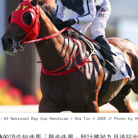
 G3 National Day Cup Handicap // Sha Tin /// 2025 //// Photo by H
練的頂尖短途馬「舉步生風」預計將於九月遠征