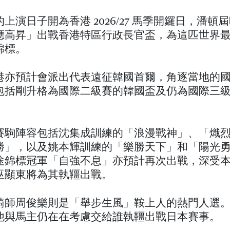
上演日子開為香港 2026/27 馬季開鑼日，潘頓
應高昇」出戰香港特區行政長官盃，為這匹世界
錦標。
港亦預計會派出代表遠征韓國首爾，角逐當地的
包括剛升格為國際二級賽的韓國盃及仍為國際三
。
賽駒陣容包括沈集成訓練的「浪漫戰神」、「熾
勝」，以及姚本輝訓練的「樂勝天下」和「陽光
途錦標冠軍「自強不息」亦預計再次出戰，深受
巫顯東將為其執韁出戰。
騎師周俊樂則是「舉步生風」鞍上人的熱門人選
他與馬主仍在在考慮交給誰執韁出戰日本賽事。