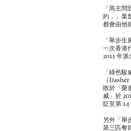
「馬主問
約，」葉
都會由他
「舉步生
一次香港代
2011 
「綠色駿
（Dash
敗於「榮進
威」於 2
貶至第 14
另外「舉步
第三匹奪