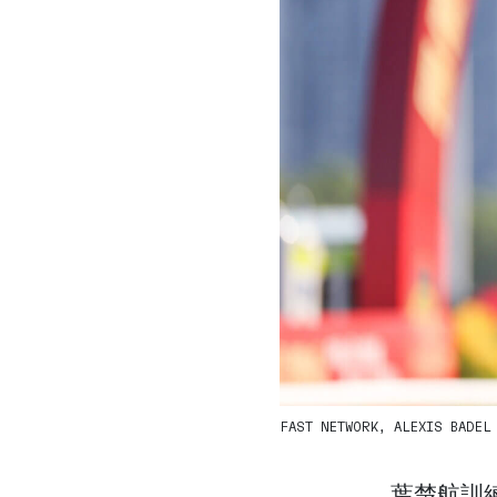
FAST NETWORK, ALEXIS BADEL /
葉楚航訓