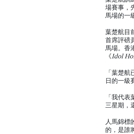
場賽事，
馬場的一
葉楚航目前
首席評磅員
馬場。香港
《
Idol Ho
「葉楚航已
日的一級
「我代表
三星期，
人馬錦標
的，是誰