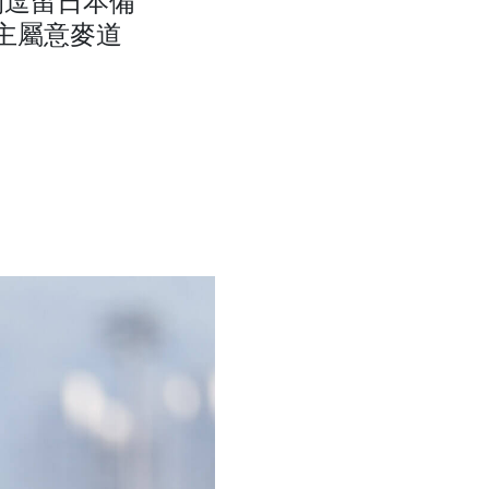
間逗留日本備
主屬意麥道