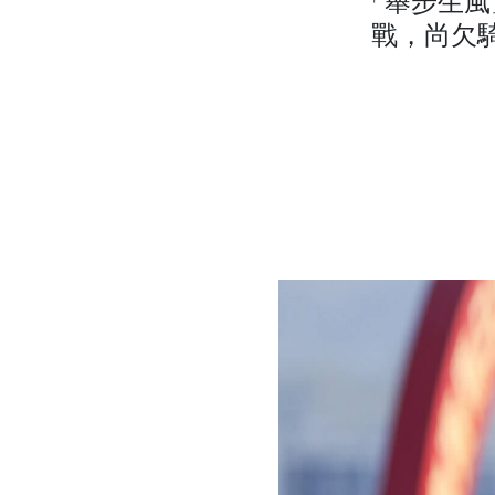
「舉步生風
戰，尚欠