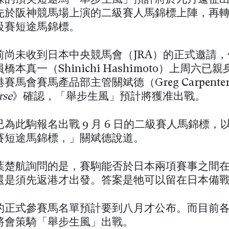
先於阪神競馬場上演的二級賽人馬錦標上陣，再
級賽短途馬錦標。
尚未收到日本中央競馬會（JRA）的正式邀請，但 
橋本真一（Shinichi Hashimoto）上周六已
賽馬會賽馬產品部主管關斌德（Greg Carpente
rse
》確認，「舉步生風」預計將獲准出戰。
為此駒報名出戰 9 月 6 日的二級賽人馬錦標，以及 
賽短途馬錦標，」關斌德說道。
葉楚航詢問的是，賽駒能否於日本兩項賽事之間
還是須先返港才出發。答案是牠可以留在日本備
的正式參賽馬名單預計要到八月才公布。而目前
將會策騎「舉步生風」出戰。