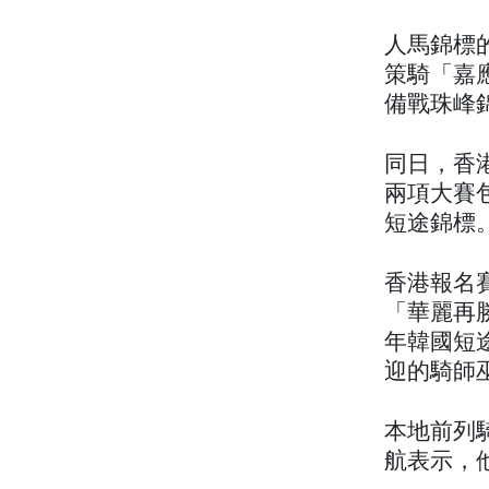
人馬錦標的
策騎「嘉
備戰珠峰
同日，香
兩項大賽
短途錦標
香港報名
「華麗再
年韓國短
迎的騎師
本地前列
航表示，