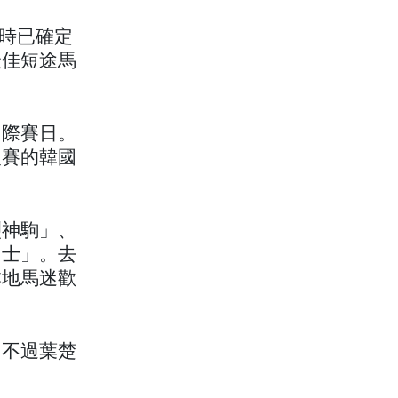
屆時已確定
最佳短途馬
國際賽日。
級賽的韓國
烈神駒」、
勇士」。去
本地馬迷歡
。不過葉楚