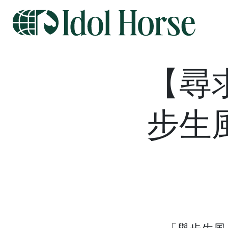
【尋
步生