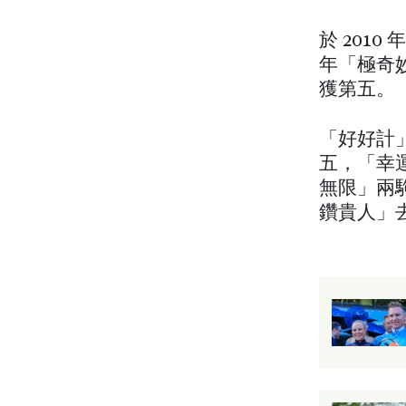
於 201
年「極奇妙
獲第五。
「好好計」
五，「幸
無限」兩駒
鑽貴人」