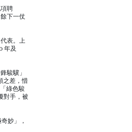
此項聘
，餘下一仗
港代表。上
 年及
衝鋒駿驥」
一頸之差，惜
，「綠色駿
干擾對手，被
「極奇妙」，