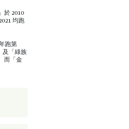
 2010
21 均跑
 年跑第
」及「綠族
名。而「金