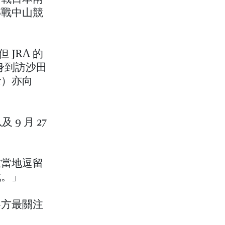
轉戰中山競
JRA 的
親身到訪沙田
r）亦向
9 月 27
在當地逗留
戰。」
各方最關注