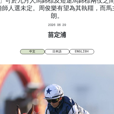
」可於九月人馬錦標及短途馬錦標兩仗之
騎師人選未定。周俊樂有望為其執韁，而馬
朗。
2026 06 29
苗定浦
中文
日本語
ENGLISH