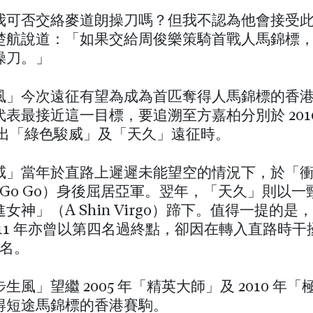
我可否交絡麥道朗操刀嗎？但我不認為他會接受
楚航說道：「如果交給周俊樂策騎首戰人馬錦標
操刀。」
風」今次遠征有望為成為首匹奪得人馬錦標的香
表最接近這一目標，要追溯至方嘉柏分別於 2010
年派出「綠色駿威」及「天久」遠征時。
威」當年於直路上遲遲未能望空的情況下，於「
er Go Go）身後屈居亞軍。翌年，「天久」則以
女神」（A Shin Virgo）蹄下。值得一提的是
011 年亦曾以第四名過終點，卻因在轉入直路時
 名。
生風」望繼 2005 年「精英大師」及 2010 年
得短途馬錦標的香港賽駒。