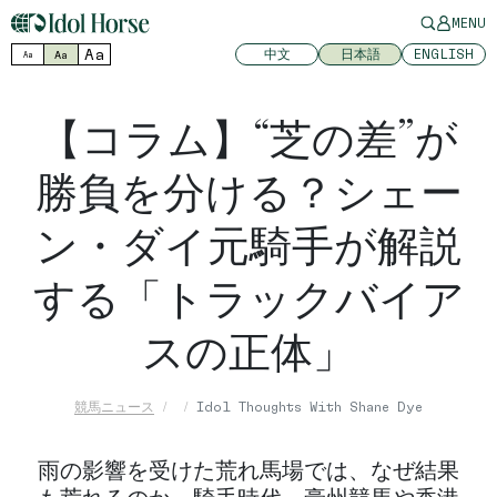
MENU
Aa
中文
日本語
ENGLISH
Aa
Aa
【コラム】“芝の差”が
勝負を分ける？シェー
ン・ダイ元騎手が解説
する「トラックバイア
スの正体」
競馬ニュース
Idol Thoughts With Shane Dye
雨の影響を受けた荒れ馬場では、なぜ結果