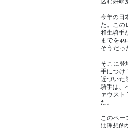
込む好騎
今年の日
た。この
和生騎手
までを4
そうだっ
そこに登
手につけ
近づいた
騎手は、
ァウスト
た。
このペー
は理想的