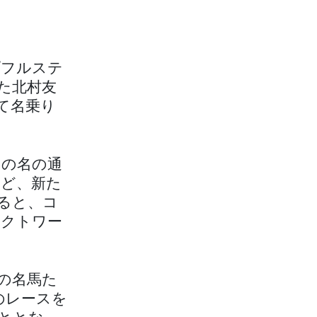
プフルステ
た北村友
て名乗り
その名の通
ど、新た
ると、コ
ィクトワー
の名馬た
のレースを