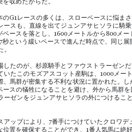
乗を収めたからだ。
本のG1レースの多くは、スローペースに悩ま
レースも、直線を出てジュンアサヒソラに騎乗
がペースを落とし、1600メートルから800メー
9.7秒という緩いペースで進んだ時点で、同じ展
た。
場したのが、杉原騎手とファウストラーゼンだ
ていたこのモズアスコット産駒は、1000メー
際、馬群が密集する不利な状況に置かれた。し
ペースの犠牲になることを避け、外から馬群を
ラーゼンをジュンアサヒソラの外につけるこ
スアップにより、7番手につけていたクロワデ
な位置を確保することができ、1番人気馬に絶