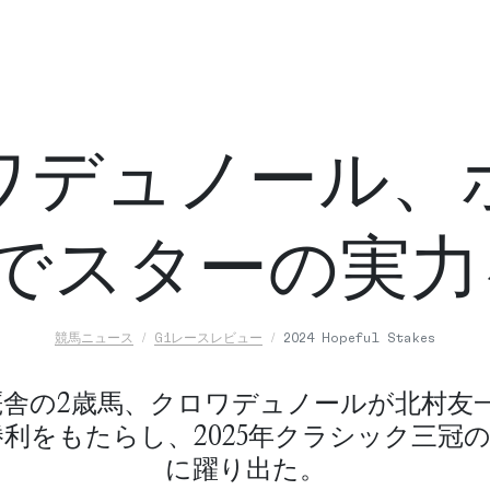
ワデュノール、
Sでスターの実力
競馬ニュース
G1レースレビュー
2024 Hopeful Stakes
厩舎の2歳馬、クロワデュノールが北村友一
勝利をもたらし、2025年クラシック三冠
に躍り出た。