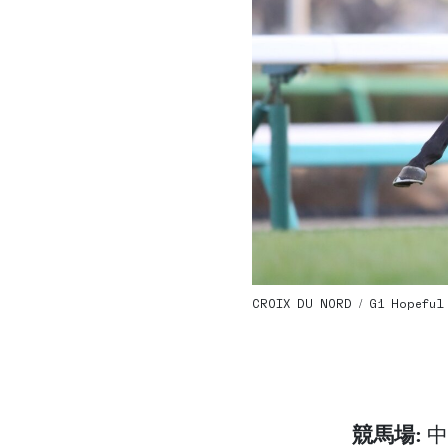
CROIX DU NORD / G1 Hopeful 
競馬場:
中