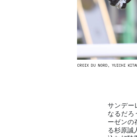
CROIX DU NORD, YUICHI KIT
サンデー
なるだろ
ーゼンの
る杉原誠