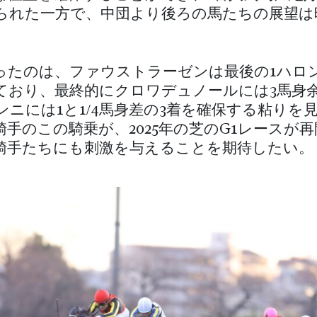
られた一方で、中団より後ろの馬たちの展望は
ったのは、ファウストラーゼンは最後の1ハロ
ており、最終的にクロワデュノールには3馬身余
ンニには1と1/4馬身差の3着を確保する粘りを
騎手のこの騎乗が、2025年の芝のG1レースが
騎手たちにも刺激を与えることを期待したい。