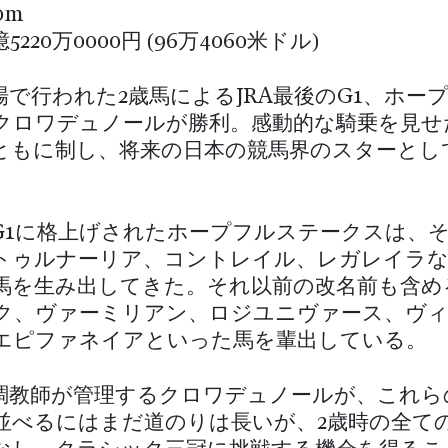
0m
億5220万0000円 (96万4060米ドル)
場で行われた2歳馬によるJRA最後のG1、ホー
クロワデュノールが勝利。感動的な騎乗を見せ
ともに制し、将来の日本の競馬界のスターとし
。
年にG1に格上げされたホープフルステークスは、
トゥルナーリア、コントレイル、レガレイラな
馬を生み出してきた。それ以前の改名前も含め
ク、ヴァーミリアン、ロジユニヴァース、ヴ
エピファネイアといった馬を輩出している。
調教師が管理するクロワデュノールが、これら
並べるにはまだ道のりは長いが、2歳時の全て