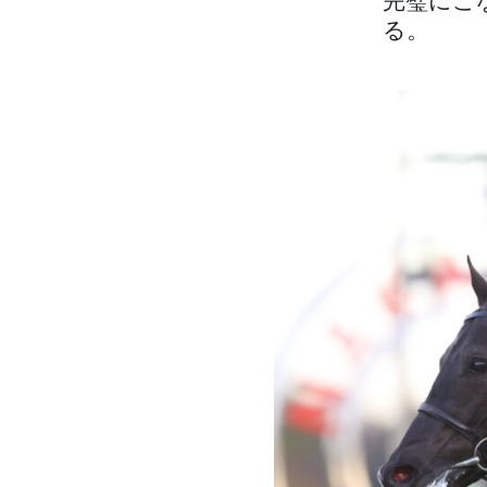
完璧にこ
る。