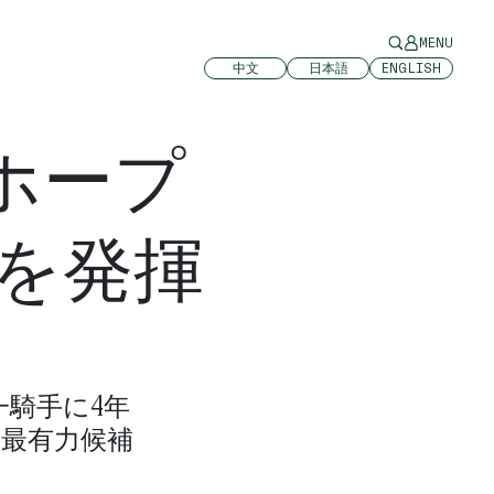
MENU
中文
日本語
ENGLISH
ホープ
を発揮
騎手に4年
の最有力候補