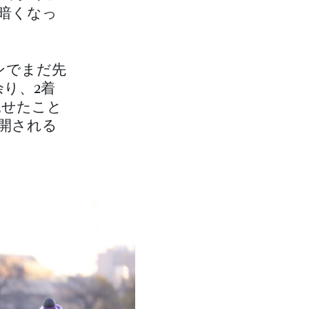
暗くなっ
ンでまだ先
り、2着
見せたこと
再開される