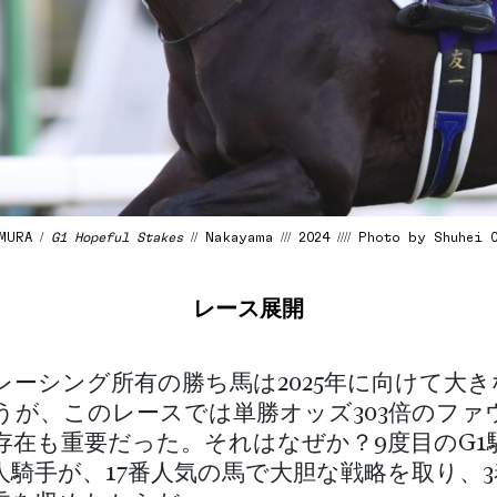
AMURA /
G1 Hopeful Stakes
// Nakayama /// 2024 //// Photo by Shuhei 
レース展開
レーシング所有の勝ち馬は2025年に向けて大
うが、このレースでは単勝オッズ303倍のファ
存在も重要だった。それはなぜか？9度目のG1
人騎手が、17番人気の馬で大胆な戦略を取り、