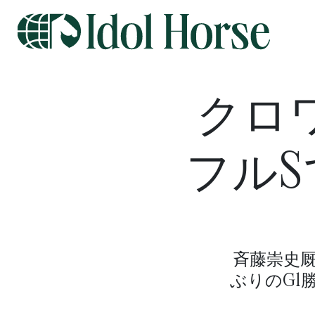
クロ
フル
斉藤崇史
ぶりのG1