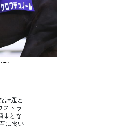
Okada
きな話題と
ウストラ
騎乗とな
3着に食い