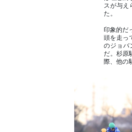
スが与え
た。
印象的だ
頭を走っ
のジョバ
だ。杉原
際、他の