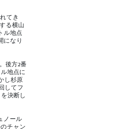
されてき
する横山
トル地点
開になり
。後方2番
トル地点に
かし杉原
回してフ
とを決断し
ュノール
好のチャン