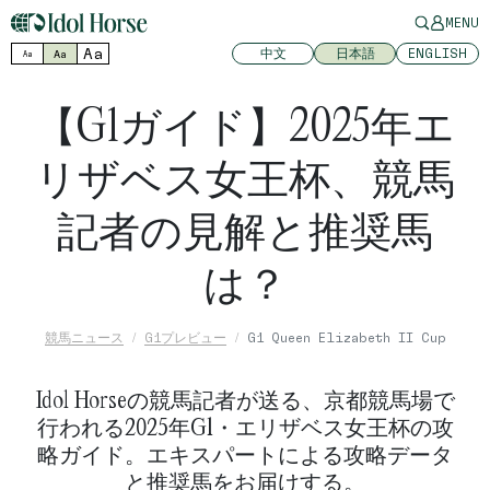
MENU
Aa
中文
日本語
ENGLISH
Aa
Aa
【G1ガイド】2025年エ
リザベス女王杯、競馬
記者の見解と推奨馬
は？
競馬ニュース
G1プレビュー
G1 Queen Elizabeth II Cup
Idol Horseの競馬記者が送る、京都競馬場で
行われる2025年G1・エリザベス女王杯の攻
略ガイド。エキスパートによる攻略データ
と推奨馬をお届けする。