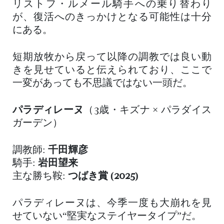
リストフ・ルメール騎手への乗り替わり
が、復活へのきっかけとなる可能性は十分
にある。
短期放牧から戻って以降の調教では良い動
きを見せていると伝えられており、ここで
一変があっても不思議ではない一頭だ。
パラディレーヌ
（3歳・キズナ × パラダイス
ガーデン）
調教師:
千田輝彦
騎手:
岩田望来
主な勝ち鞍:
つばき賞 (2025)
パラディレーヌは、今季一度も大崩れを見
せていない“堅実なステイヤータイプ”だ。