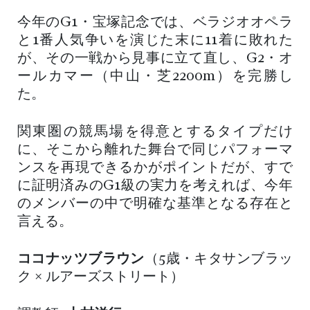
今年のG1・宝塚記念では、ベラジオオペラ
と1番人気争いを演じた末に11着に敗れた
が、その一戦から見事に立て直し、G2・オ
ールカマー（中山・芝2200m）を完勝し
た。
関東圏の競馬場を得意とするタイプだけ
に、そこから離れた舞台で同じパフォーマ
ンスを再現できるかがポイントだが、すで
に証明済みのG1級の実力を考えれば、今年
のメンバーの中で明確な基準となる存在と
言える。
ココナッツブラウン
（5歳・キタサンブラッ
ク × ルアーズストリート）