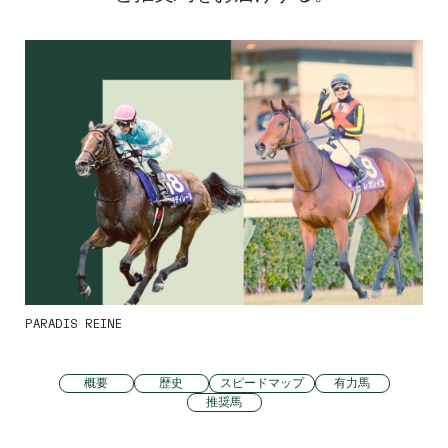
PARADIS REINE
概要
歴史
スピードマップ
有力馬
推奨馬