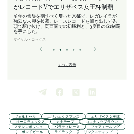
がレコードVでエリザベス女王杯制覇
前年の雪辱を期すべく戻った京都で、レガレイラが
強烈な末脚を披露。レースレコードを叩き出して先
頭で駆け抜け、関西圏での初勝利と、3度目のG1制覇
を手にした。
マイケル・コックス
すべて表示
ヴェルミセル
エリカエクスプレス
エリザベス女王杯
オーロラエックス
カナテープ
ココナッツブラウン
ステレンボッシュ
パラディレーヌ
フェアエールング
ボンドガール
ライラック
リンクスティップ