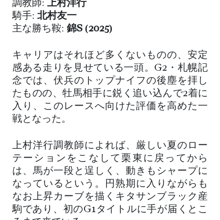
調教師:
上村洋行
騎手:
北村友一
主な勝ち鞍:
錦S
(2025)
キャリアはそれほど多くないものの、安定
感ある走りを見せている一頭。G2・札幌記
念では、伏兵のトップナイフの後塵を拝し
たものの、牡馬相手に鋭く追い込んで2着に
入り、このレースへ向けた評価を高めた一
戦となった。
上村洋行調教師によれば、厳しい夏のロー
テーションをこなして栗東に戻ってから
は、馬が一段と逞しく、動きもシャープに
なっているという。円熟期に入りながらも
なお上昇カーブを描くキタサンブラック産
駒であり、初のG1タイトルに手が届くとこ