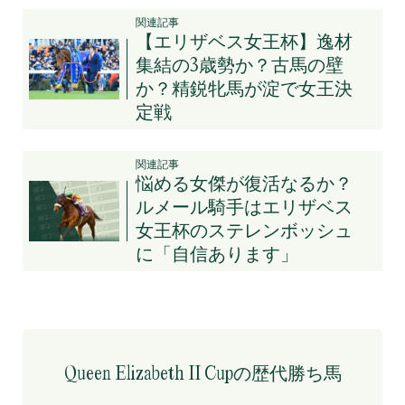
関連記事
【エリザベス女王杯】逸材
集結の3歳勢か？古馬の壁
か？精鋭牝馬が淀で女王決
定戦
関連記事
悩める女傑が復活なるか？
ルメール騎手はエリザベス
女王杯のステレンボッシュ
に「自信あります」
Queen Elizabeth II Cupの歴代勝ち馬