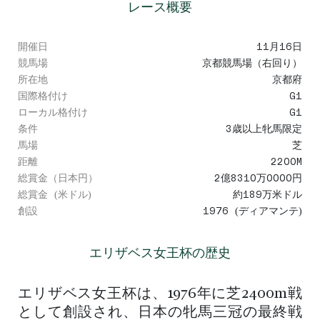
レース概要
開催日
11月16日
競馬場
京都競馬場（右回り）
所在地
京都府
国際格付け
G1
ローカル格付け
G1
条件
3歳以上牝馬限定
馬場
芝
距離
2200M
総賞金（日本円）
2億8310万0000円
総賞金 (米ドル)
約189万米ドル
創設
1976 (ディアマンテ)
エリザベス女王杯の歴史
エリザベス女王杯は、1976年に芝2400m戦
として創設され、日本の牝馬三冠の最終戦