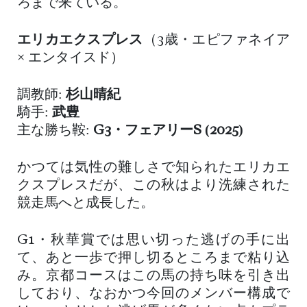
ろまで来ている。
エリカエクスプレス
（3歳・エピファネイア
× エンタイスド）
調教師:
杉山晴紀
騎手:
武豊
主な勝ち鞍:
G3・フェアリーS (2025)
かつては気性の難しさで知られたエリカエ
クスプレスだが、この秋はより洗練された
競走馬へと成長した。
G1・秋華賞では思い切った逃げの手に出
て、あと一歩で押し切るところまで粘り込
み。京都コースはこの馬の持ち味を引き出
しており、なおかつ今回のメンバー構成で