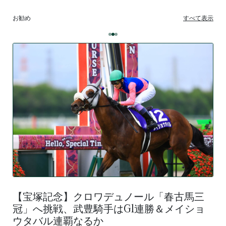
お勧め
すべて表示
【宝塚記念】クロワデュノール「春古馬三
冠」へ挑戦、武豊騎手はG1連勝＆メイショ
ウタバル連覇なるか