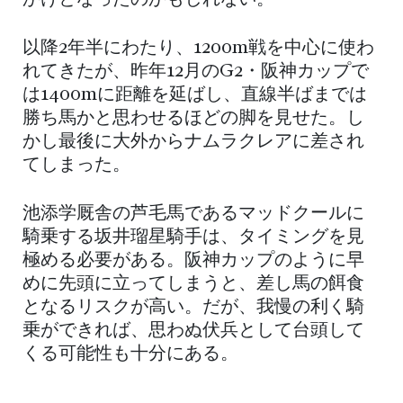
かけとなったのかもしれない。
以降2年半にわたり、1200m戦を中心に使わ
れてきたが、昨年12月のG2・阪神カップで
は1400mに距離を延ばし、直線半ばまでは
勝ち馬かと思わせるほどの脚を見せた。し
かし最後に大外からナムラクレアに差され
てしまった。
池添学厩舎の芦毛馬であるマッドクールに
騎乗する坂井瑠星騎手は、タイミングを見
極める必要がある。阪神カップのように早
めに先頭に立ってしまうと、差し馬の餌食
となるリスクが高い。だが、我慢の利く騎
乗ができれば、思わぬ伏兵として台頭して
くる可能性も十分にある。