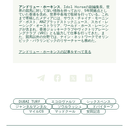
アンドリュー・ホーキンス
、Idol Horseの副編集長。世
界の競馬に対して深い情熱を持っており、5年間拠点とし
ていた香港を含め、世界中各地で取材を行っている。これ
まで寄稿したメディアには、サウス・チャイナ・モーニン
グ・ポスト、ANZブラッドストックニュース、スカイ・レ
ーシング・オーストラリア、ワールド・ホース・レーシン
グが含まれ、香港ジョッキークラブやヴィクトリアレーシ
ングクラブ（VRC）とも協力して仕事を行ってきた。ま
た、競馬以外の分野では、ナイン・ネットワークでオリン
ピック・パラリンピックのリサーチャーも務めた。
アンドリュー・ホーキンスの記事をすべて見る
DUBAI TURF
エコロヴァルツ
シックスペンス
ジャンタルマンタル
ソウルラッシュ
ドバイターフ
マイルCS
マッドクール
安田記念