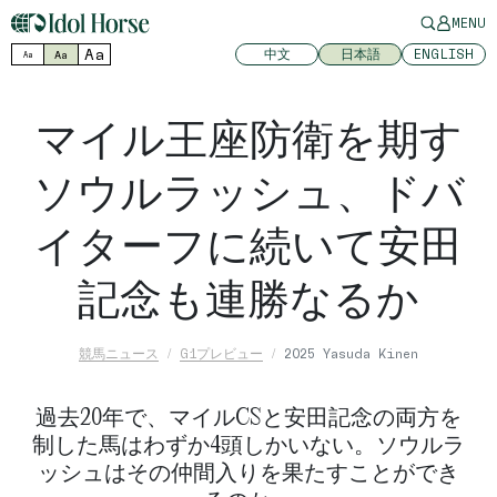
MENU
Aa
中文
日本語
ENGLISH
Aa
Aa
マイル王座防衛を期す
ソウルラッシュ、ドバ
イターフに続いて安田
記念も連勝なるか
競馬ニュース
G1プレビュー
2025 Yasuda Kinen
過去20年で、マイルCSと安田記念の両方を
制した馬はわずか4頭しかいない。ソウルラ
ッシュはその仲間入りを果たすことができ