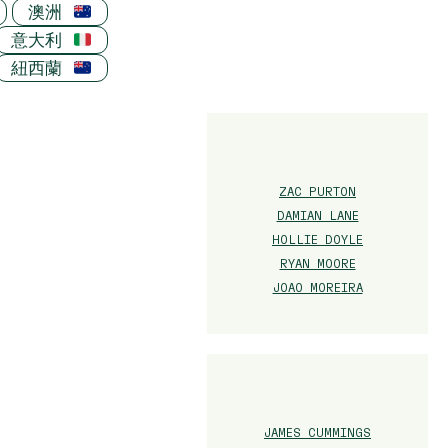
澳洲
意大利
紐西蘭
ZAC PURTON
DAMIAN LANE
HOLLIE DOYLE
RYAN MOORE
JOAO MOREIRA
JAMES CUMMINGS