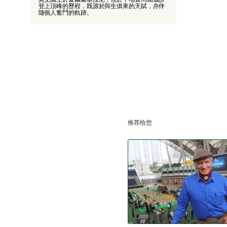
登上頂峰的歷程，既源於與生俱來的天賦，亦伴
隨個人奮鬥的軌跡。
推荐给您