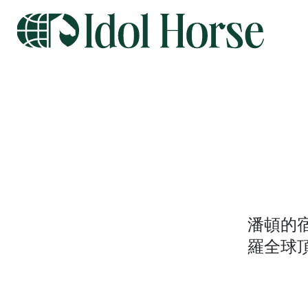
潘頓的
羅全球