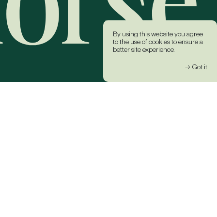
By using this website you agree
to the use of cookies to ensure a
better site experience.
→ Got it