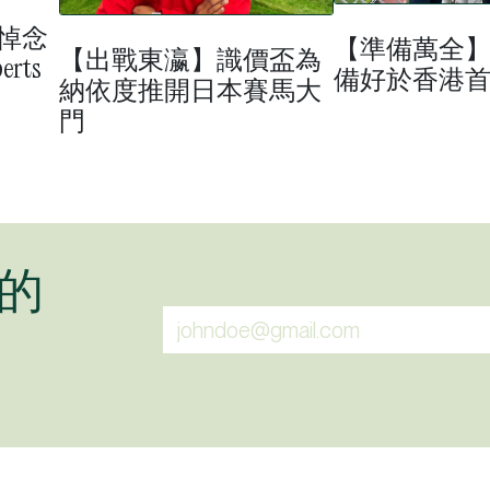
悼念
【準備萬全
【出戰東瀛】識價盃為
rts
備好於香港
納依度推開日本賽馬大
門
的