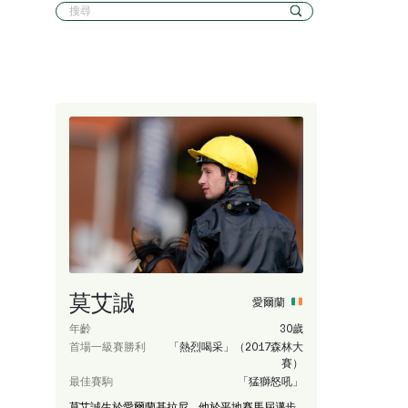
莫艾誠
愛爾蘭
年齡
30歲
首場一級賽勝利
「熱烈喝采」（2017森林大
賽）
最佳賽駒
「猛獅怒吼」
莫艾誠生於愛爾蘭基拉尼，他於平地賽馬屆邁步