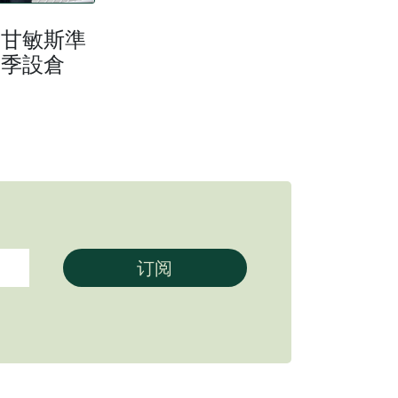
】甘敏斯準
首季設倉