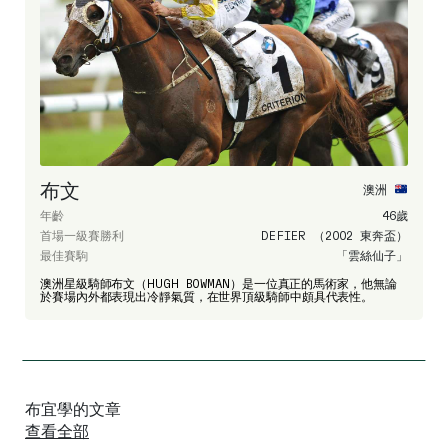
布文
澳洲
年齡
46歲
首場一級賽勝利
DEFIER （2002 東奔盃）
最佳賽駒
「雲絲仙子」
澳洲星級騎師布文（HUGH BOWMAN）是一位真正的馬術家，他無論
於賽場內外都表現出冷靜氣質，在世界頂級騎師中頗具代表性。
布宜學的文章
查看全部