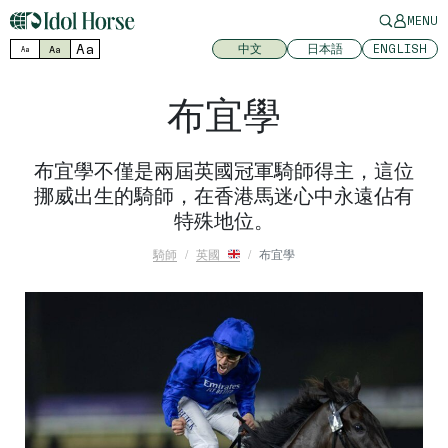
MENU
Aa
中文
日本語
ENGLISH
Aa
Aa
布宜學
布宜學不僅是兩屆英國冠軍騎師得主，這位
挪威出生的騎師，在香港馬迷心中永遠佔有
特殊地位。
騎師
英國
布宜學