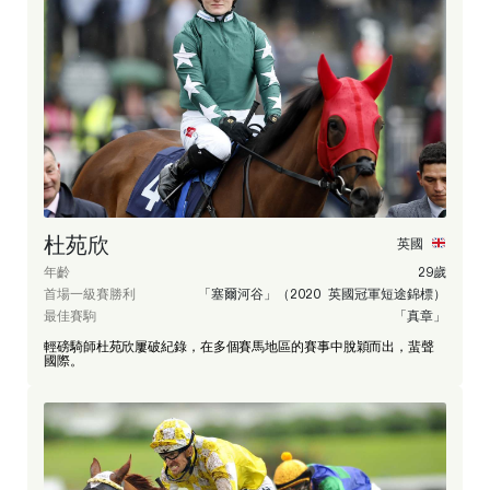
杜苑欣
英國
年齡
29歲
首場一級賽勝利
「塞爾河谷」（2020 英國冠軍短途錦標）
最佳賽駒
「真章」
輕磅騎師杜苑欣屢破紀錄，在多個賽馬地區的賽事中脫穎而出，蜚聲
國際。