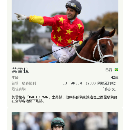
莫雷拉
巴西
年齡
42歲
首場一級賽勝利
EU TAMBEM （2006 阿根廷打吡）
最佳賽駒
「步步友」
莫雷拉有「MAGIC MAN」之美譽，他獨特的騎術讓這位巴西星級騎師
在全球各地留下足跡。