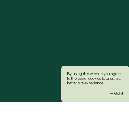
By using this website you agree
to the use of cookies to ensure a
better site experience.
→ Got it