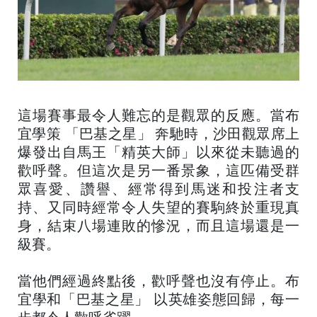
這場賽事最令人難忘的是觀眾的反應。當布
宜學策 「巴基之星」 奔馳時，沙田觀眾席上
爆發出自馬王「精英大師」以來從未聽過的
歡呼聲。但這次是另一番景象，這匹備受群
眾喜愛、讚譽、經常得到馬迷和投注者支
持、又同時經常令人失望的賽駒終於重現真
身，結束八場連敗的慘況，而且這場還是一
級賽。
當他們經過終點後，歡呼聲也沒有停止。布
宜學和「巴基之星」 以英雄姿態回歸，每一