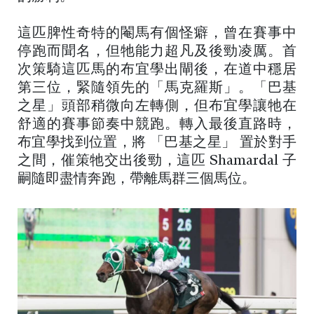
這匹脾性奇特的閹馬有個怪癖，曾在賽事中
停跑而聞名，但牠能力超凡及後勁凌厲。首
次策騎這匹馬的布宜學出閘後，在道中穩居
第三位，緊隨領先的「馬克羅斯」。「巴基
之星」頭部稍微向左轉側，但布宜學讓牠在
舒適的賽事節奏中競跑。轉入最後直路時，
布宜學找到位置，將 「巴基之星」 置於對手
之間，催策牠交出後勁，這匹 Shamardal 子
嗣隨即盡情奔跑，帶離馬群三個馬位。