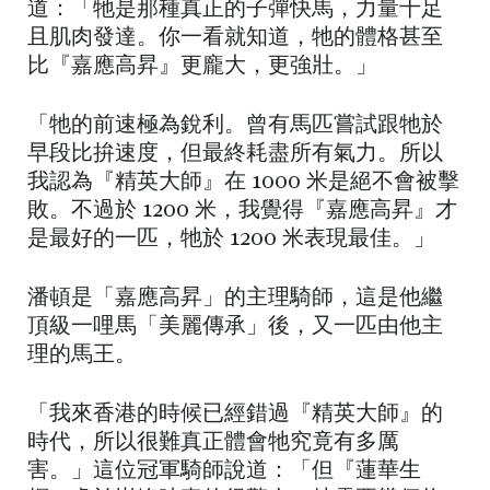
道：「牠是那種真正的子彈快馬，力量十足
且肌肉發達。你一看就知道，牠的體格甚至
比『嘉應高昇』更龐大，更強壯。」
「牠的前速極為銳利。曾有馬匹嘗試跟牠於
早段比拚速度，但最終耗盡所有氣力。所以
我認為『精英大師』在 1000 米是絕不會被擊
敗。不過於 1200 米，我覺得『嘉應高昇』才
是最好的一匹，牠於 1200 米表現最佳。」
潘頓是「嘉應高昇」的主理騎師，這是他繼
頂級一哩馬「美麗傳承」後，又一匹由他主
理的馬王。
「我來香港的時候已經錯過『精英大師』的
時代，所以很難真正體會牠究竟有多厲
害。」這位冠軍騎師說道：「但『蓮華生