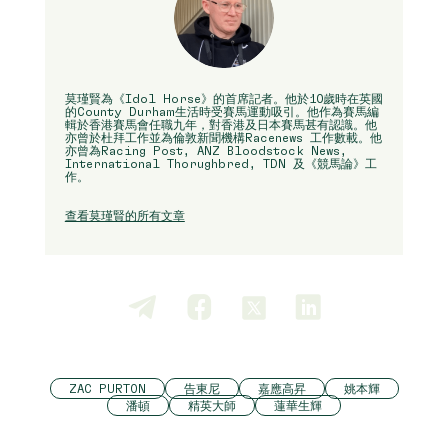
莫瑾賢為《Idol Horse》的首席記者。他於10歲時在英國
的County Durham生活時受賽馬運動吸引。他作為賽馬編
輯於香港賽馬會任職九年，對香港及日本賽馬甚有認識。他
亦曾於杜拜工作並為倫敦新聞機構Racenews 工作數載。他
亦曾為Racing Post, ANZ Bloodstock News,
International Thorughbred, TDN 及《競馬論》工
作。
查看莫瑾賢的所有文章
ZAC PURTON
告東尼
嘉應高昇
姚本輝
潘頓
精英大師
蓮華生輝