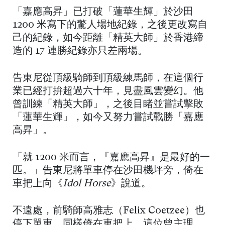
「嘉應高昇」已打破「蓮華生輝」於沙田
1200 米寫下的驚人場地紀錄，之後更改寫自
己的紀錄，如今距離「精英大師」於香港締
造的 17 連勝紀錄亦只差兩場。
告東尼從頂級騎師到頂級練馬師，在這個行
業已經打拚超過六十年，見盡風雲變幻。他
曾訓練「精英大師」，之後目睹並嘗試擊敗
「蓮華生輝」，如今又努力嘗試戰勝「嘉應
高昇」。
「就 1200 米而言，『嘉應高昇』是最好的一
匹。」告東尼將單車停在沙田機坪旁，倚在
車把上向《
Idol Horse
》說道。
不遠處，前騎師高雅志（Felix Coetzee）也
停下單車，同樣倚在車把上。這位曾主理