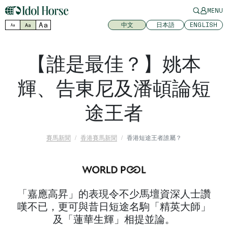
MENU
Aa
中文
日本語
ENGLISH
Aa
Aa
【誰是最佳？】姚本
輝、告東尼及潘頓論短
途王者
賽馬新聞
香港賽馬新聞
香港短途王者誰屬？
「嘉應高昇」的表現令不少馬壇資深人士讚
嘆不已，更可與昔日短途名駒「精英大師」
及「蓮華生輝」相提並論。