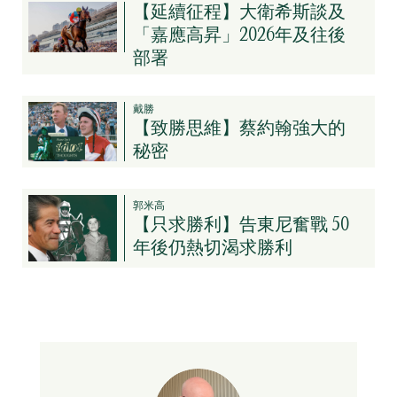
【延續征程】大衛希斯談及
「嘉應高昇」2026年及往後
部署
戴勝
【致勝思維】蔡約翰強大的
秘密
郭米高
【只求勝利】告東尼奮戰 50
年後仍熱切渴求勝利