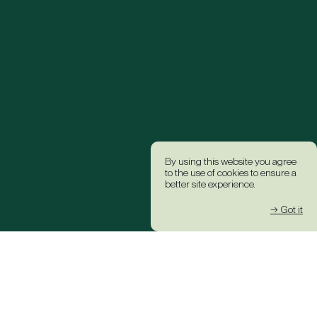
By using this website you agree
to the use of cookies to ensure a
better site experience.
→ Got it