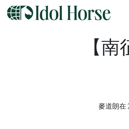
【南
麥道朗在