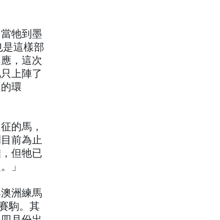
，當牠到墨
也是這樣部
適應，這次
牠只上陣了
圍的環
遠征的馬，
到目前為止
難，但牠已
史。」
與澳洲練馬
匹賽駒。其