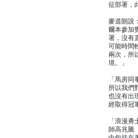
征部署，
麥道朗說
爾本參加覺
署，沒有
可能時間
兩次，所
境。」
「馬房同
所以我們
也沒有出
經取得冠
「浪漫勇
師高兆騰（