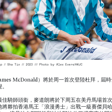
// Sha Tin /// 2023 //// Photo by Alex Evers/HKJC
ames McDonald）將於周一首次登陸杜拜，屆
覺。
最佳騎師頭銜，麥道朗將於下周五在美丹馬場首
他將夥拍香港馬王「浪漫勇士」出戰一級賽傑貝