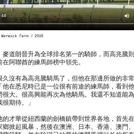
 Warwick Farm // 2016
，麥道朗晉升為全球排名第一的騎師，而高兆騰
前在阿聯酋的練馬師榜中領先。
很久沒有為高兆騰騎馬了，但他在那邊所做的非
「他在悉尼時已是一位很有前途的練馬師，看到
勞很大。很高興能再次為他騎馬。我還不知道能
我很期待。」
他的才華從紐西蘭的劍橋鎮帶到世界各地，首先
家鄉掀起風暴，然後在澳洲、日本、香港、澳門