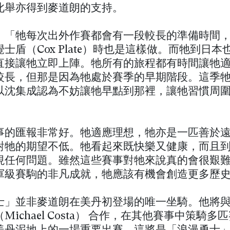
此舉亦得到麥道朗的支持。
：「牠每次出外作賽都會有一段較長的準備時間
士盾（Cox Plate）時也是這樣做。而牠到日本
直接讓牠立即上陣。牠所有的旅程都有時間讓牠
較長，但那是因為牠處於賽季的早期階段。這季
以沈集成認為不妨讓牠早點到那裡，讓牠習慣周
事的匯報非常好。牠適應理想，牠亦是一匹善於
對牠的期望不低。牠看起來既快樂又健康，而且
現任何問題。雖然這些賽事對牠來說真的會很艱
軍級賽駒的非凡成就，牠應該有機會創造更多歷
士」並非麥道朗在美丹初登場的唯一坐騎。他將
Michael Costa） 合作，在其他賽事中策騎多