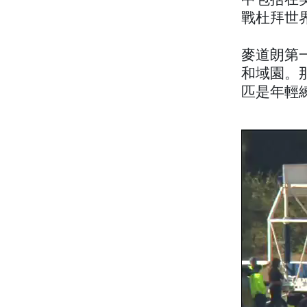
中包括在
戰杜拜世
麥道朗第
和域園。
匹是年輕練馬