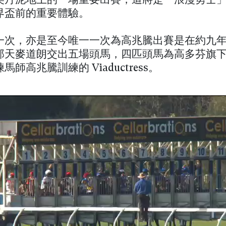
美丹泥地上的一場重要出賽，這將是「浪漫勇士
界盃前的重要體驗。
一次，亦是至今唯一一次為高兆騰出賽是在約九
那天麥道朗交出五場頭馬，四匹頭馬為高多芬旗
師高兆騰訓練的 Viaductress。