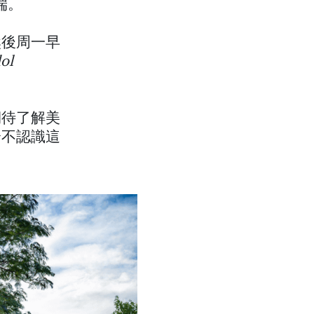
端。
然後周一早
ol
期待了解美
全不認識這