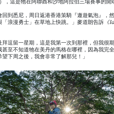
 米），這是牠在阿聯酋和沙地阿拉伯三場賽事的開
會回到悉尼，周日返港香港策騎『遨遊氣泡』，
與「浪漫勇士」在草地上快跳。」麥道朗告訴
《Id
。
杜拜逗留一星期，這是我第一次到那裡，但我很
我甚至不知道牠在美丹的馬格在哪裡，因為我完
希望下周之後，我會非常了解那兒！」