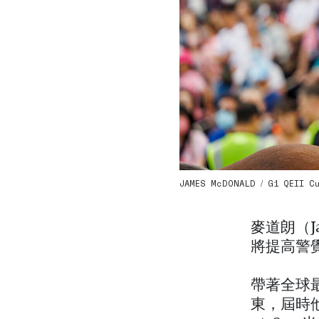
JAMES McDONALD / G1 QEII Cup 
麥道朗（J
將提高警
帶著全球
東，屆時