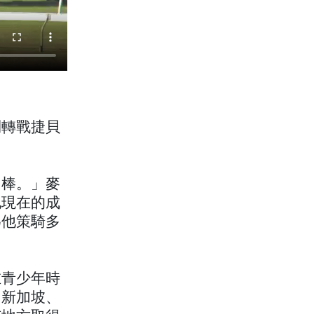
則轉戰捷貝
常棒。」麥
他現在的成
為他策騎多
在青少年時
、新加坡、