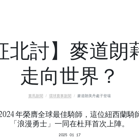
征北討】麥道朗
走向世界？
賽馬新聞
環球賽事新聞
麥道朗美丹處子登場
 2024 年榮膺全球最佳騎師，這位紐西蘭騎
「浪漫勇士」一同在杜拜首次上陣。
2025 01 17