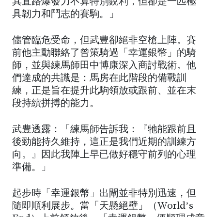
其直路爆發力不算特別銳利，但卻是一匹極
具韌力和鬥志的賽駒。」
儘管臨危受命，但武豊卻絕非空槍上陣。賽
前他主動聯絡了曾策騎過「幸運銀幣」的騎
師，並與練馬師田中博康深入商討戰術。他
們達成的共識是：馬房在此階段的備戰訓
練，正是旨在提升此駒領放或跟前、並在末
段持續拼搏的能力。
武豊透露：「練馬師告訴我：『牠能跟前且
後勁能持久維持，這正是我們近期的訓練方
向。』因此我陣上早已做好穩守前列的心理
準備。」
起步時「幸運銀幣」出閘並非特別迅速，但
隨即順利展步。當「天懸絕壁」（World’s