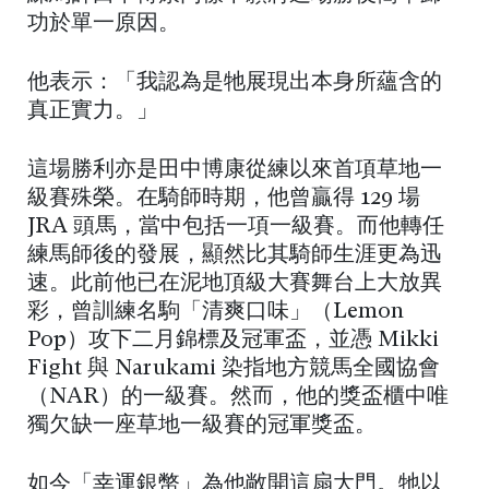
功於單一原因。
他表示：「我認為是牠展現出本身所蘊含的
真正實力。」
這場勝利亦是田中博康從練以來首項草地一
級賽殊榮。在騎師時期，他曾贏得 129 場
JRA 頭馬，當中包括一項一級賽。而他轉任
練馬師後的發展，顯然比其騎師生涯更為迅
速。此前他已在泥地頂級大賽舞台上大放異
彩，曾訓練名駒「清爽口味」（Lemon
Pop）攻下二月錦標及冠軍盃，並憑 Mikki
Fight 與 Narukami 染指地方競馬全國協會
（NAR）的一級賽。然而，他的獎盃櫃中唯
獨欠缺一座草地一級賽的冠軍獎盃。
如今「幸運銀幣」為他敞開這扇大門。牠以