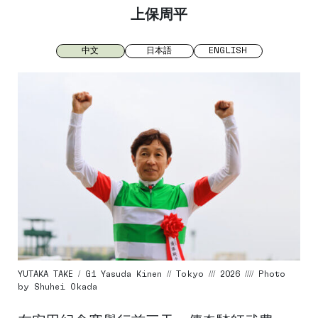
上保周平
中文
日本語
ENGLISH
YUTAKA TAKE / G1 Yasuda Kinen // Tokyo /// 2026 //// Photo
by Shuhei Okada