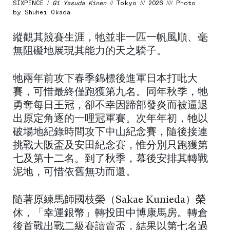
SIXPENCE /
G1 Yasuda Kinen
// Tokyo /// 2026 //// Photo
by Shuhei Okada
縱觀其競賽生涯，牠並非一匹一帆風順、毫
無阻礙地展現其能力的天之驕子。
牠兩年前攻下春季錦標後進軍日本打吡大
賽，可惜最終僅跑獲第九名。同年秋季，牠
勇奪每日王冠，卻不幸因蹄部發炎而被逼退
出原定角逐的一哩冠軍賽。次年年初，牠以
破場地紀錄時間攻下中山紀念賽，隨後接連
挑戰大阪盃及安田紀念賽，惟分別只跑獲第
七及第十二名。到了秋季，幕後安排其轉戰
泥地，可惜依舊無功而還。
隨著原練馬師國枝榮（Sakae Kunieda）榮
休，「幸運銀幣」轉投田中博康馬房。轉倉
後首戰出戰二級賽讀賣盃，結果以第七名過