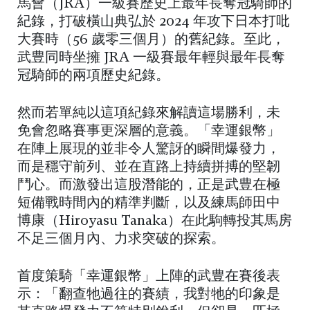
馬會（JRA）一級賽歷史上最年長奪冠騎師的
紀錄，打破橫山典弘於 2024 年攻下日本打吡
大賽時（56 歲零三個月）的舊紀錄。至此，
武豊同時坐擁 JRA 一級賽最年輕與最年長奪
冠騎師的兩項歷史紀錄。
然而若單純以這項紀錄來解讀這場勝利，未
免會忽略賽事更深層的意義。「幸運銀幣」
在陣上展現的並非令人驚訝的瞬間爆發力，
而是穩守前列、並在直路上持續拼搏的堅韌
鬥心。而激發出這股潛能的，正是武豊在極
短備戰時間內的精準判斷，以及練馬師田中
博康（Hiroyasu Tanaka）在此駒轉投其馬房
不足三個月內、力求突破的探索。
首度策騎「幸運銀幣」上陣的武豊在賽後表
示：「翻查牠過往的賽績，我對牠的印象是