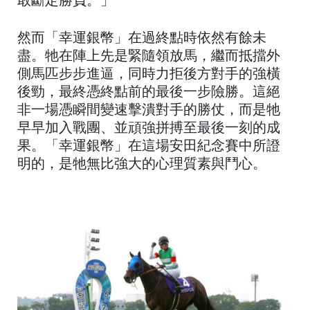
敢斷定勝負。」
然而「幸運銀幣」在過終點時依然有餘未
盡。牠在陣上先是緊隨領放馬，繼而抵擋外
側馬匹步步進逼，同時力拒後方對手的強橫
後勁，最終憑終點前的最後一步險勝。這絕
非一場憑瞬間變速擊潰對手的勝仗，而是牠
早早加入戰團、並頑強拼搏至最後一刻的成
果。「幸運銀幣」在這場安田紀念賽中所證
明的，是牠無比強大的心理質素與鬥心。