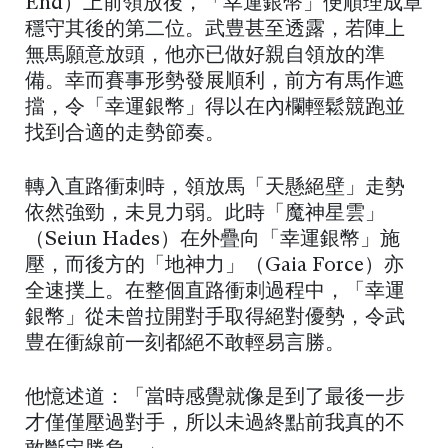
End）上前領放後，「幸運銀幣」便順理成章
穩守其後的第二位。武豊甚至透露，若陣上
無馬願意放頭，他亦已做好親自領放的準
備。幸而賽事形勢發展順利，前方有馬作遮
擋，令「幸運銀幣」得以在內欄輕鬆競跑並
找到合適的走勢節奏。
轉入直路衝刺時，領放馬「天懸絕壁」走勢
依然強勁，未見力弱。此時「魔神星雲」
（Seiun Hades）在外疊向「幸運銀幣」施
壓，而後方的「地神力」（Gaia Force）亦
全速撲上。在整個直路衝刺過程中，「幸運
銀幣」從未曾拉開對手取得絕對優勢，令武
豊在衝線前一刻都絕不敢輕易言勝。
他憶述道：「當時感覺就像是到了最後一步
才僅僅壓過對手，所以未過終點前我真的不