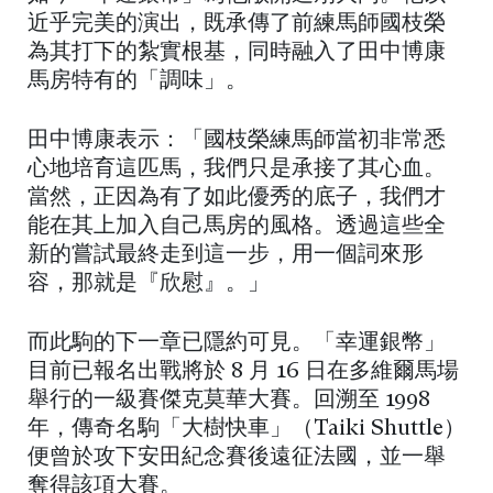
近乎完美的演出，既承傳了前練馬師國枝榮
為其打下的紮實根基，同時融入了田中博康
馬房特有的「調味」。
田中博康表示：「國枝榮練馬師當初非常悉
心地培育這匹馬，我們只是承接了其心血。
當然，正因為有了如此優秀的底子，我們才
能在其上加入自己馬房的風格。透過這些全
新的嘗試最終走到這一步，用一個詞來形
容，那就是『欣慰』。」
而此駒的下一章已隱約可見。「幸運銀幣」
目前已報名出戰將於 8 月 16 日在多維爾馬場
舉行的一級賽傑克莫華大賽。回溯至 1998
年，傳奇名駒「大樹快車」（Taiki Shuttle）
便曾於攻下安田紀念賽後遠征法國，並一舉
奪得該項大賽。