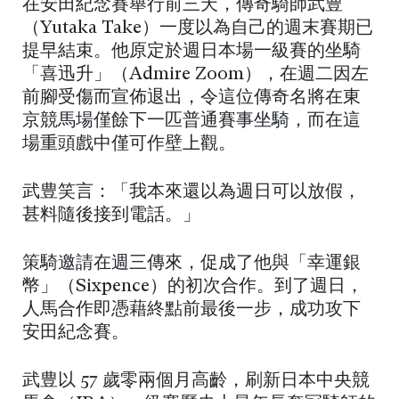
在安田紀念賽舉行前三天，傳奇騎師武豊
（Yutaka Take）一度以為自己的週末賽期已
提早結束。他原定於週日本場一級賽的坐騎
「喜迅升」（Admire Zoom），在週二因左
前腳受傷而宣佈退出，令這位傳奇名將在東
京競馬場僅餘下一匹普通賽事坐騎，而在這
場重頭戲中僅可作壁上觀。
武豊笑言：「我本來還以為週日可以放假，
甚料隨後接到電話。」
策騎邀請在週三傳來，促成了他與「幸運銀
幣」（Sixpence）的初次合作。到了週日，
人馬合作即憑藉終點前最後一步，成功攻下
安田紀念賽。
武豊以 57 歲零兩個月高齡，刷新日本中央競