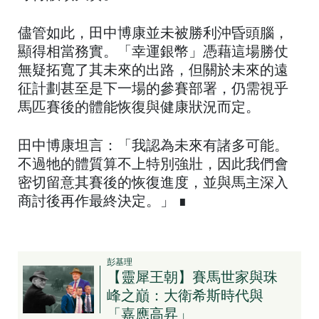
儘管如此，田中博康並未被勝利沖昏頭腦，
顯得相當務實。「幸運銀幣」憑藉這場勝仗
無疑拓寬了其未來的出路，但關於未來的遠
征計劃甚至是下一場的參賽部署，仍需視乎
馬匹賽後的體能恢復與健康狀況而定。
田中博康坦言：「我認為未來有諸多可能。
不過牠的體質算不上特別強壯，因此我們會
密切留意其賽後的恢復進度，並與馬主深入
商討後再作最終決定。」 ∎
彭基理
【靈犀王朝】賽馬世家與珠
峰之巔：大衛希斯時代與
「嘉應高昇」