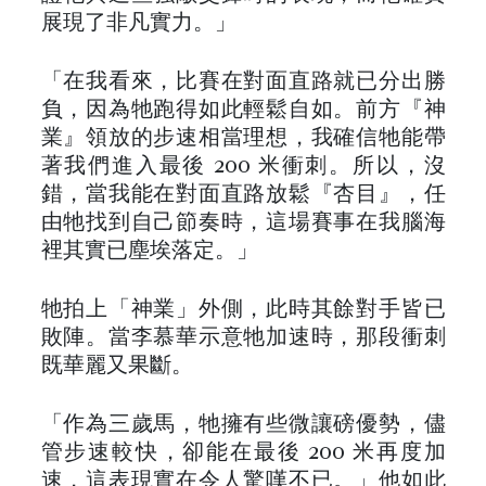
展現了非凡實力。」
「在我看來，比賽在對面直路就已分出勝
負，因為牠跑得如此輕鬆自如。前方『神
業』領放的步速相當理想，我確信牠能帶
著我們進入最後 200 米衝刺。所以，沒
錯，當我能在對面直路放鬆『杏目』，任
由牠找到自己節奏時，這場賽事在我腦海
裡其實已塵埃落定。」
牠拍上「神業」外側，此時其餘對手皆已
敗陣。當李慕華示意牠加速時，那段衝刺
既華麗又果斷。
「作為三歲馬，牠擁有些微讓磅優勢，儘
管步速較快，卻能在最後 200 米再度加
速，這表現實在令人驚嘆不已。」他如此