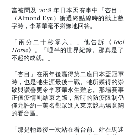
當被問及 2018 年日本盃賽事中「杏目」
（Almond Eye）衝過終點線時的紙上數
字時，李慕華毫不猶豫地回答。
「兩分二十秒零六。」他告訴《
Idol
Horse
》。「哩半的世界紀錄。那真是了
不起的成就。」
「杏目」在兩年後贏得第二座日本盃冠軍
時，也是牠生涯最後一戰。牠所獲得的崇
敬與讚譽更令李慕華永生難忘。那場賽事
正值疫情剛結束之際，當時的防疫限制仍
僅允許約一萬名觀眾進入東京競馬場寬闊
的看台區。
「那是牠最後一次站在看台前、站在馬迷