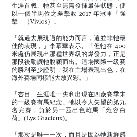
生涯首戰。牠甚至無需發揮最佳狀態，便
以一個半馬位之差擊敗 2017 年冠軍「強
擊」（Vivlos）。
「就過去展現過的能力而言，這並非牠最
佳的表現，」李慕華表示。「但牠在 400
米處仍展現出那種世界級的爆發力，正是
那段後勁讓牠脫穎而出。這場國際一級賽
的勝利至少證明：我在主場表現出色，在
海外賽場同樣能大放異彩。」
「杏目」生涯唯一失利出現在四歲賽季末
的一級賽有馬紀念。牠以令人失望的第九
名完賽，負於另一匹出色雌馬「雍容白
荷」(Lys Gracieux)。
「那次是唯一一次，而且是因為牠新鮮感