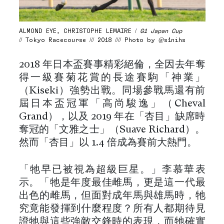
ALMOND EYE, CHRISTOPHE LEMAIRE /
G1 Japan Cup
// Tokyo Racecourse /// 2018 //// Photo by @s1nihs
2018 年日本盃賽事精彩絕倫，全因去年奪
得一級賽菊花賞的長途賽駒「神業」
（Kiseki）強勢出戰。同場參戰馬還有前
屆日本盃冠軍「高尚駿逸」（Cheval
Grand），以及 2019 年在「杏目」缺席時
奪冠的「文雅之士」（Suave Richard）。
然而「杏目」以 1.4 倍成為賽前大熱門。
「牠早已被視為超級巨星。」李慕華表
示。「牠是年度最佳雌馬，更是這一代最
出色的雌馬，但面對成年馬與雄馬時，牠
究竟能發揮到什麼程度？所有人都期待見
證牠與這些強敵交鋒時的表現，而牠確實