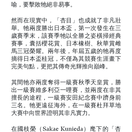
喻，要擊敗牠絕非易事。
然而在現實中，「杏目」也成就了非凡壯
舉。牠兩度勝出日本盃，第一次發生在三
歲賽季末，該賽季牠以全勝之姿橫掃經典
賽事，囊括櫻花賞、日本橡樹、秋華賞雌
馬三冠榮耀。兩年後，年屆五歲的牠再度
摘得日本盃桂冠，不僅為其競賽生涯畫下
完美句點，更把其傳奇光輝推向巔峰。
其間牠亦兩度奪得一級賽秋季天皇賞，勝
出一級賽維多利亞一哩賽，並兩度在非其
擅長的途程，一級賽安田紀念賽中躋身前
三名。牠更遠征海外，在一級賽杜拜草地
大賽中向世界證明其非凡實力。
在國枝榮（Sakae Kunieda）麾下的「杏