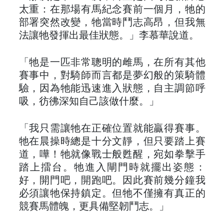
太重：在那場有馬紀念賽前一個月，牠的
部署突然改變，牠當時鬥志高昂，但我無
法讓牠發揮出最佳狀態。」李慕華說道。
「牠是一匹非常聰明的雌馬，在所有其他
賽事中，對騎師而言都是夢幻般的策騎體
驗，因為牠能迅速進入狀態，自主調節呼
吸，彷彿深知自己該做什麼。」
「我只需讓牠在正確位置就能贏得賽事。
牠在晨操時總是十分文靜，但只要踏上賽
道，嘩！牠就像戰士般甦醒，宛如拳擊手
踏上擂台。牠進入閘門時就擺出姿態：
好，開門吧，開跑吧。因此賽前幾分鐘我
必須讓牠保持鎮定。但牠不僅擁有真正的
競賽馬體魄，更具備堅韌鬥志。」