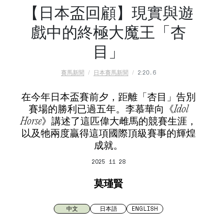
【日本盃回顧】現實與遊
戲中的終極大魔王「杏
目」
賽馬新聞
日本賽馬新聞
2:20.6
在今年日本盃賽前夕，距離「杏目」告別
賽場的勝利已過五年。李慕華向《Idol
Horse》講述了這匹偉大雌馬的競賽生涯，
以及牠兩度贏得這項國際頂級賽事的輝煌
成就。
2025 11 28
莫瑾賢
中文
日本語
ENGLISH