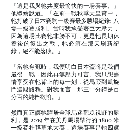
「這是我與牠共度最愉快的一場賽事。」
他繼續說道。「在前一戰秋季天皇賞中，
牠打破了日本賽駒一級賽最多勝場紀錄: 八
場一級賽勝利。當時我承受著巨大壓力，
因為這場比賽牠非勝不可，更是牠長期休
養後的復出之戰，牠必須在那天刷新紀
錄，絕不能落敗。」
「當牠奪冠時，我便明白日本盃將是我們
最後一戰，因此再無壓力可言。我只想盡
情享受在牠背上的每一刻，從馬廄到凱旋
門這段路程。對我而言，那三十分鐘是百
分百的純粹歡愉。」
然而真正讓牠躍居全球馬迷觀眾視野的勝
利，是 2019 年在美丹馬場舉行的 1800 米
一級賽杜拜草地大賽，這場賽事是牠四歲