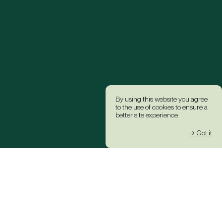
By using this website you agree
to the use of cookies to ensure a
better site experience.
→ Got it