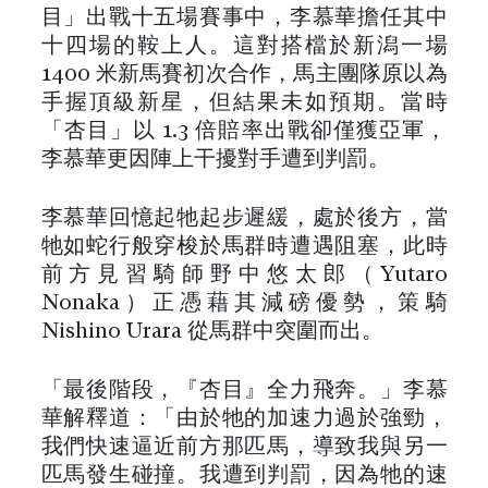
目」出戰十五場賽事中，李慕華擔任其中
十四場的鞍上人。這對搭檔於新潟一場
1400 米新馬賽初次合作，馬主團隊原以為
手握頂級新星，但結果未如預期。當時
「杏目」以 1.3 倍賠率出戰卻僅獲亞軍，
李慕華更因陣上干擾對手遭到判罰。
李慕華回憶起牠起步遲緩，處於後方，當
牠如蛇行般穿梭於馬群時遭遇阻塞，此時
前方見習騎師野中悠太郎（Yutaro
Nonaka）正憑藉其減磅優勢，策騎
Nishino Urara 從馬群中突圍而出。
「最後階段，『杏目』全力飛奔。」李慕
華解釋道：「由於牠的加速力過於強勁，
我們快速逼近前方那匹馬，導致我與另一
匹馬發生碰撞。我遭到判罰，因為牠的速