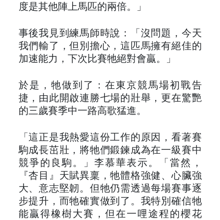
度是其他陣上馬匹的兩倍。」
事後我見到練馬師時說：「沒問題，今天
我們輸了，但別擔心，這匹馬擁有絕佳的
加速能力，下次比賽牠絕對會贏。」
於是，牠做到了：在東京競馬場初戰告
捷，由此開啟連勝七場的壯舉，更在驚艷
的三歲賽季中一路高歌猛進。
「這正是我熱愛這份工作的原因，看著賽
駒成長茁壯，將牠們鍛鍊成為在一級賽中
競爭的良駒。」李慕華表示。「當然，
『杏目』天賦異稟，牠體格強健、心臟強
大、意志堅韌。但牠仍需透過每場賽事逐
步提升，而牠確實做到了。我特別確信牠
能贏得橡樹大賽，但在一哩途程的櫻花