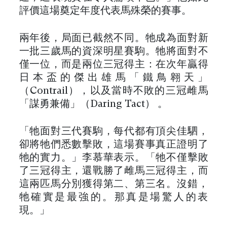
評價這場奠定年度代表馬殊榮的賽事。
兩年後，局面已截然不同。牠成為面對新
一批三歲馬的資深明星賽駒。牠將面對不
僅一位，而是兩位三冠得主：在次年贏得
日本盃的傑出雄馬「鐵鳥翱天」
（Contrail），以及當時不敗的三冠雌馬
「謀勇兼備」（Daring Tact） 。
「牠面對三代賽駒，每代都有頂尖佳駟，
卻將牠們悉數擊敗，這場賽事真正證明了
牠的實力。」李慕華表示。「牠不僅擊敗
了三冠得主，還戰勝了雌馬三冠得主，而
這兩匹馬分別獲得第二、第三名。沒錯，
牠確實是最強的。那真是場驚人的表
現。」