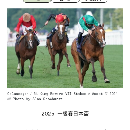
Calandagan / G1 King Edward VII Stakes // Ascot /// 2024
//// Photo by Alan Crowhurst
2025 一級賽日本盃