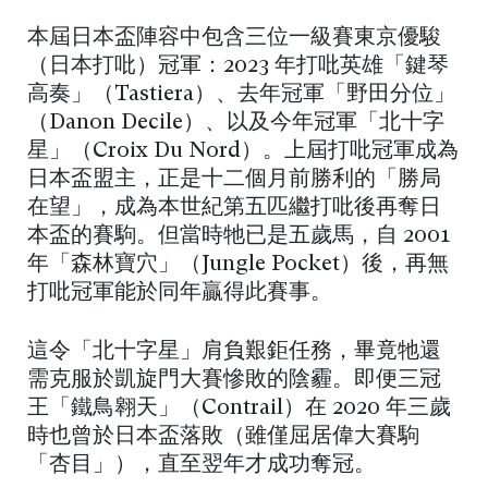
本屆日本盃陣容中包含三位一級賽東京優駿
（日本打吡）冠軍：2023 年打吡英雄「鍵琴
高奏」（Tastiera）、去年冠軍「野田分位」
（Danon Decile）、以及今年冠軍「北十字
星」（Croix Du Nord）。上屆打吡冠軍成為
日本盃盟主，正是十二個月前勝利的「勝局
在望」，成為本世紀第五匹繼打吡後再奪日
本盃的賽駒。但當時牠已是五歲馬，自 2001
年「森林寶穴」（Jungle Pocket）後，再無
打吡冠軍能於同年贏得此賽事。
這令「北十字星」肩負艱鉅任務，畢竟牠還
需克服於凱旋門大賽慘敗的陰霾。即便三冠
王「鐵鳥翱天」（Contrail）在 2020 年三歲
時也曾於日本盃落敗（雖僅屈居偉大賽駒
「杏目」），直至翌年才成功奪冠。