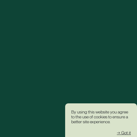
By using this website you agree
to the use of cookies to ensure a
better site experience.
→ Got it