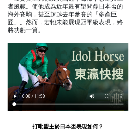
者風範。使他成為近年最有望問鼎日本盃的
海外賽駒，甚至超越去年參賽的「多產巨
匠」。然而，若牠未能展現冠軍級表現，終
將功虧一簣。
打吡盟主於日本盃表現如何？