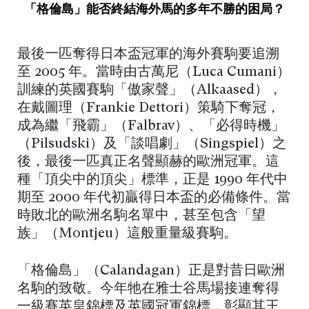
「格倫島」能否終結海外馬的多年不勝的困局？
最後一匹奪得日本盃冠軍的海外賽駒要追溯
至 2005 年。當時由古萬尼（Luca Cumani）
訓練的英國賽駒「傲家聲」（Alkaased），
在戴圖理（Frankie Dettori）策騎下奪冠，
成為繼「飛霸」（Falbrav）、「必得時機」
（Pilsudski）及「談唱劇」（Singspiel）之
後，最後一匹真正名聲顯赫的歐洲冠軍。這
種「頂尖中的頂尖」標準，正是 1990 年代中
期至 2000 年代初贏得日本盃的必備條件。當
時敗北的歐洲名駒名單中，甚至包含「望
族」（Montjeu）這般重量級賽駒。
「格倫島」（Calandagan）正是對昔日歐洲
名駒的致敬。今年牠在雅士谷馬場接連奪得
一級賽英皇錦標及英國冠軍錦標，彰顯其王