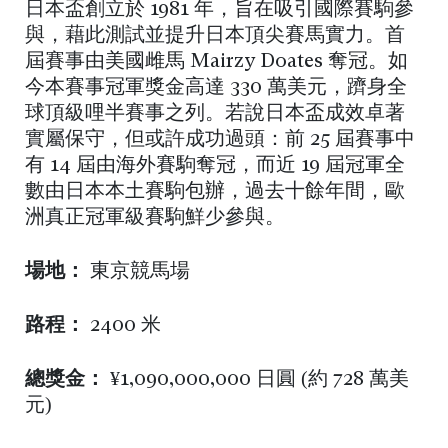
日本盃創立於 1981 年，旨在吸引國際賽駒參
與，藉此測試並提升日本頂尖賽馬實力。首
屆賽事由美國雌馬 Mairzy Doates 奪冠。如
今本賽事冠軍獎金高達 330 萬美元，躋身全
球頂級哩半賽事之列。若說日本盃成效卓著
實屬保守，但或許成功過頭：前 25 屆賽事中
有 14 屆由海外賽駒奪冠，而近 19 屆冠軍全
數由日本本土賽駒包辦，過去十餘年間，歐
洲真正冠軍級賽駒鮮少參與。
場地：
東京競馬場
路程：
2400 米
總獎金：
¥1,090,000,000 日圓 (約 728 萬美
元)