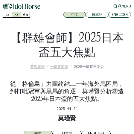
MENU
Aa
中文
日本語
ENGLISH
Aa
Aa
【群雄會師】2025日本
盃五大焦點
賽馬新聞
一級賽前瞻
2025一級賽日本盃
從「格倫島」力圖終結二十年海外馬困局，
到打吡冠軍與黑馬的角逐，莫瑾賢分析塑造
2025年日本盃的五大焦點。
2025 11 24
莫瑾賢
中文
日本語
ENGLISH