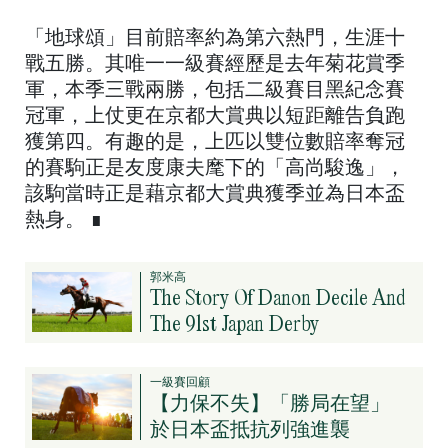
「地球頌」目前賠率約為第六熱門，生涯十
戰五勝。其唯一一級賽經歷是去年菊花賞季
軍，本季三戰兩勝，包括二級賽目黑紀念賽
冠軍，上仗更在京都大賞典以短距離告負跑
獲第四。有趣的是，上匹以雙位數賠率奪冠
的賽駒正是友度康夫麾下的「高尚駿逸」，
該駒當時正是藉京都大賞典獲季並為日本盃
熱身。 ∎
郭米高
The Story Of Danon Decile And
The 91st Japan Derby
一級賽回顧
【力保不失】「勝局在望」
於日本盃抵抗列強進襲