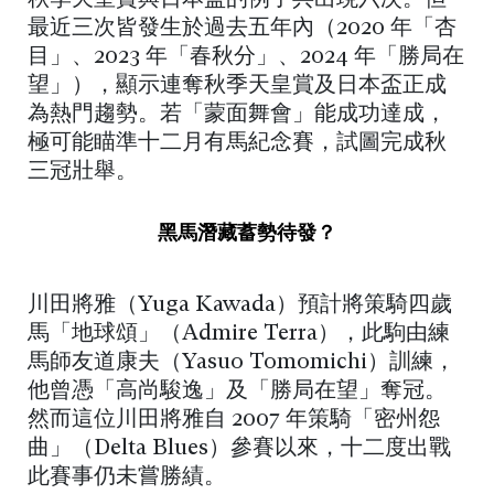
最近三次皆發生於過去五年內（2020 年「杏
目」、2023 年「春秋分」、2024 年「勝局在
望」），顯示連奪秋季天皇賞及日本盃正成
為熱門趨勢。若「蒙面舞會」能成功達成，
極可能瞄準十二月有馬紀念賽，試圖完成秋
三冠壯舉。
黑馬潛藏蓄勢待發？
川田將雅（Yuga Kawada）預計將策騎四歲
馬「地球頌」（Admire Terra），此駒由練
馬師友道康夫（Yasuo Tomomichi）訓練，
他曾憑「高尚駿逸」及「勝局在望」奪冠。
然而這位川田將雅自 2007 年策騎「密州怨
曲」（Delta Blues）參賽以來，十二度出戰
此賽事仍未嘗勝績。