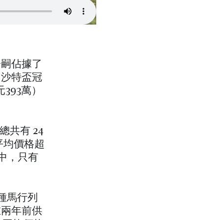
子嗣佔據了
屆沙特盃冠
美元393萬）
共有 24
平均價格超
馬中，只有
本種馬行列
在兩年前供