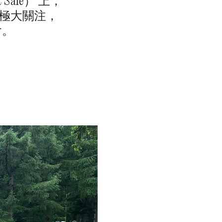
ale） 上，
的極大關注，
會。