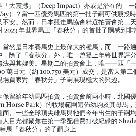
「大震撼」（Deep Impact）亦或是潛在的「
 A Way）？當一匹優秀馬匹的第一批子嗣可供競投
又不安。然而，日本競走馬協會精選拍賣會第二
 2023 年世界馬王「春秋分」的首批子嗣感到非
」當然是日本賽馬史上最偉大的種馬，而「一路
中，除了「春秋分」外，唯一曾登上年終世界評
無法與其媲美。星期二的拍賣會上，唯一一匹「
500 萬日元（約 100,750 美元）成交，是當天第
現場買家對「春秋分」子嗣展現極大的興趣。
全保留給年幼馬匹拍賣，拍賣會前兩小時，北國
ern Horse Park）的牧場範圍遍佈幼駒及其母馬
畫面。一些全球頂尖雌馬與牠們今年出生的子嗣
人目光都聚焦在第一季配種費打破紀碌的 Shadai St
on 新種馬「春秋分」的子嗣身上。