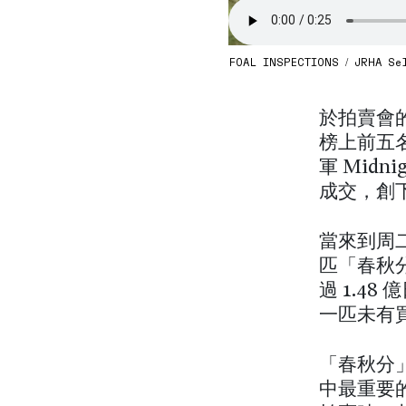
FOAL INSPECTIONS / JRHA Sele
於拍賣會
榜上前五
軍 Midn
成交，創
當來到周二
匹「春秋分
過 1.48
一匹未有
「春秋分」
中最重要