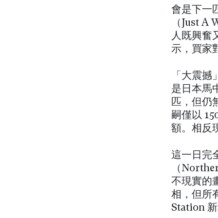
會是下一匹
（Just
人既興奮
示，買家對
「大震撼
是日本馬
匹，但仍
嗣僅以 1
額。相反
這一日完
（North
不現實的
相，但所有
Stati