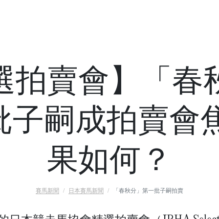
選拍賣會】「春
批子嗣成拍賣會焦
果如何？
賽馬新聞
日本賽馬新聞
「春秋分」第一批子嗣拍賣