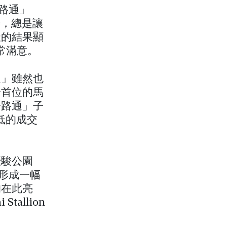
一路通」
時，總是讓
天的結果顯
常滿意。
通」雖然也
分首位的馬
一路通」子
二低的成交
優駿公園
，形成一幅
均在此亮
allion