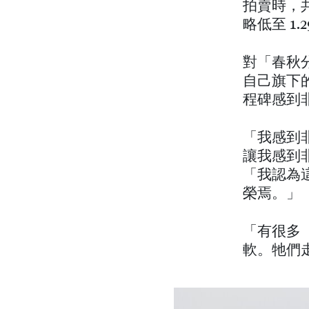
拍賣時，共
略低至 1.
對「春秋分
自己旗下
程碑感到
「我感到
讓我感到
「我認為
榮焉。」
「有很多
軟。牠們