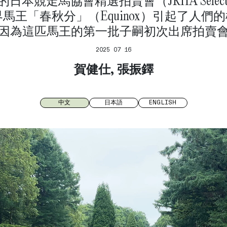
日本競走馬協會精選拍賣會（JRHA Select S
世界馬王「春秋分」（Equinox）引起了人們
因為這匹馬王的第一批子嗣初次出席拍賣
2025 07 16
賀健仕, 張振鐸
中文
日本語
ENGLISH