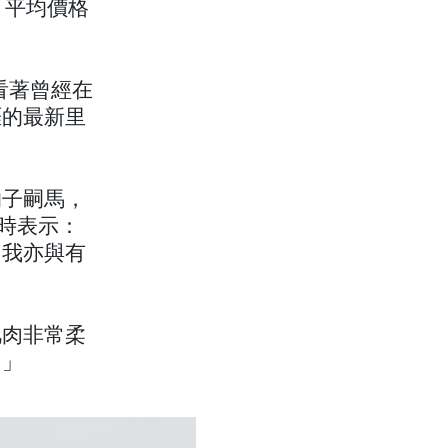
圓，平均價格
，看著曾經在
涯的最新里
的子嗣馬，
時表示：
，我亦與有
肌肉非常柔
。」