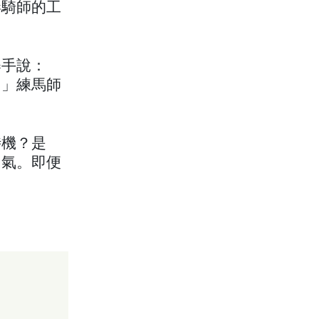
港騎師的工
舉手說：
。」練馬師
時機？是
勇氣。即便