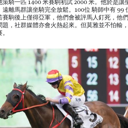
策騎一匹 1400 米賽駒初試 2000 米。他於是
遠離馬群讓坐騎完全放鬆。100位 騎師中有 99
若賽駒後上僅得亞軍，他們會被評馬人釘死，他
問題，社群媒體亦會火熱起來。但莫雅並不怕輸
賽。