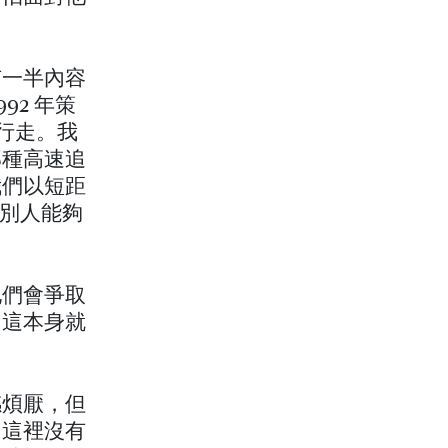
有一半內容
92 年策
上行走。我
那種高速追
我們以短距
到別人能夠
他們會爭取
。這本身就
感煩厭，但
。這裡沒有