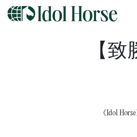
【致
《Idol 