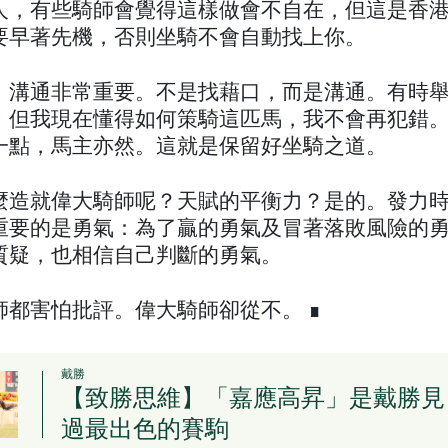
人，有些騎師會覺得這樣做會不自在，但這是香
要早著先機，否則坐騎不會自動找上你。
，溝通非常重要。不是找藉口，而是溝通。有時
，但我現在懂得如何策騎這匹馬，我不會再犯錯
一點，馬主亦然。這就是保留好坐騎之道。
麼造就偉大騎師呢？天賦的平衡力？是的。發力
重要的是勇氣：為了贏的勇氣及冒著落敗風險的
質疑，也相信自己判斷的勇氣。
師都害怕批評。偉大騎師卻從不。 ∎
戴勝
【致勝思維】「嘉應高昇」是戴勝見
過最出色的賽駒