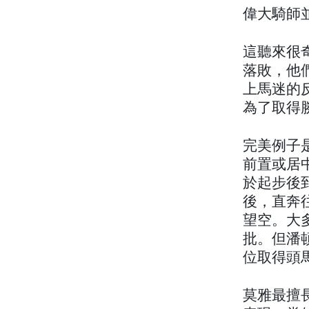
偉大騎師
這聽來很
落敗，他
上馬迷的
為了取得
完美例子
前置或居
於起步後
後，直奔
望空。大
批。但潘
位取得頭
莫雅最擅長