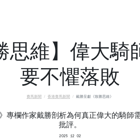
勝思維】偉大騎
要不懼落敗
賽馬新聞
香港賽馬新聞
戴勝呈獻《致勝思維》
Horse》專欄作家戴勝剖析為何真正偉大的騎
批評。
2025 12 02