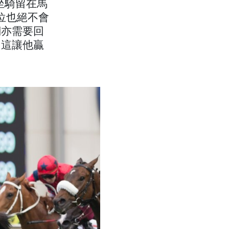
讓坐騎留在馬
 位也絕不會
們亦需要回
，這讓他贏