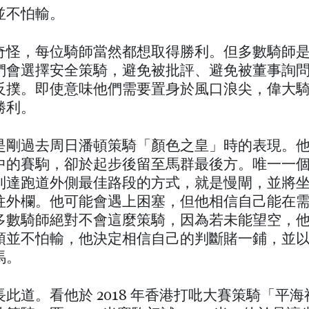
並不怕輸。
奇怪，每位騎師當然都想取得勝利。但多數騎師
們會選擇安全策騎，避免被批評、避免被董事詢
反撲。即使意味他們需要置身於風口浪尖，偉大
勝利。
是剛過去周日潘頓策騎「顏色之皇」時的表現。
中的賽駒，卻於起步後留至馬群最後方。唯一一
到達跑道外側最佳路段的方式，就是慢閘，並將
往外欄。他可能會遇上困塞，但他相信自己能在
多數騎師絕對不會這麼策騎，因為若未能望空，
頓並不怕輸，他決定相信自己的判斷賭一鋪，並
馬。
此道。看他於 2018 年香港打吡大賽策騎「平