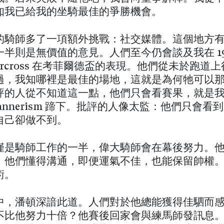
知我已給我的坐騎最佳的爭勝機會。
的騎師多了一項額外挑戰：社交媒體。這個地方
半則是無價值的意見。人們至今仍會談及我在 19
ndercross 在考菲爾德盃的表現。他們從未於跑道
過，我知哪裡是最佳的場地，這就是為何牠可以
評的人從不知道這一點，他們只會看賽果，就是
annerism 蹄下。批評的人像太監：他們只會看
自己卻做不到。
僅是騎師工作的一半，偉大騎師會在幕後努力。
，他們懂得溝通，即便運氣不佳，也能保留帥權
術。
中，潘頓深諳此道。人們對於他總能獲得佳駟而
不比他努力十倍？他賽後回家會與練馬師發訊息