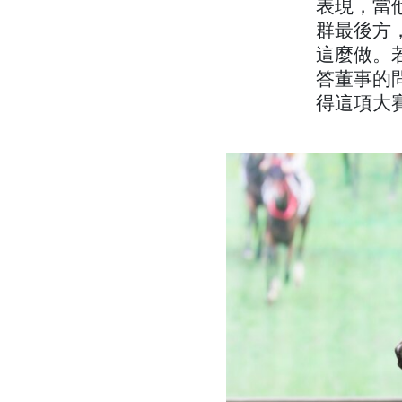
表現，當他
群最後方，
這麼做。
答董事的
得這項大