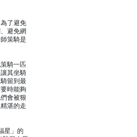
是為了避免
問、避免網
騎師策騎是
他策騎一匹
個讓其坐騎
坐騎留到最
需要時能夠
他們會被狠
以精湛的走
海福星」的