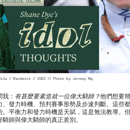
le // Randwick /// 2023 //// Photo by Jeremy Ng
問我：
有甚麼要素造就一位偉大騎師？
他們想要
力、發力時機、預判賽事形勢及步速判斷。這些
始。平衡力和發力時機是天賦，這是無法教導。
好騎師與偉大騎師的真正差別。