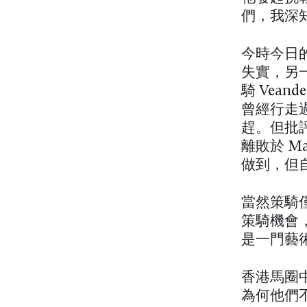
們，我深
今時今日
失實，另一
騎 Vea
曾經行走
趕。但批
離敗於 M
做到，但
當然策騎
策騎機會
是一門藝
香港馬圈
為何他們