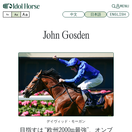
MENU
Aa
中文
日本語
ENGLISH
Aa
Aa
John Gosden
デイヴィッド・モーガン
目指すは “欧州2000m最強”、オンブ