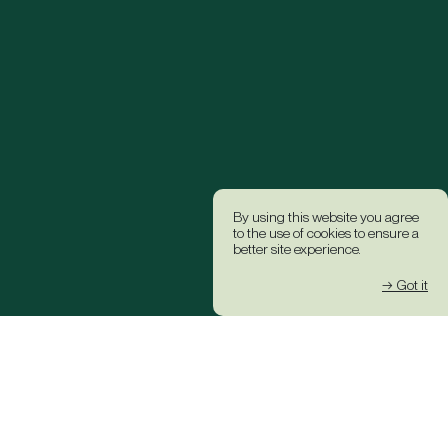
By using this website you agree
to the use of cookies to ensure a
better site experience.
→ Got it