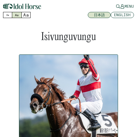
MENU
Aa
日本語
ENGLISH
Aa
Aa
Isivunguvungu