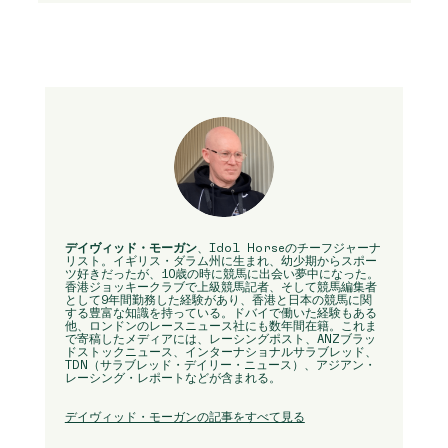
デイヴィッド・モーガン
、Idol Horseのチーフジャーナ
リスト。イギリス・ダラム州に生まれ、幼少期からスポー
ツ好きだったが、10歳の時に競馬に出会い夢中になった。
香港ジョッキークラブで上級競馬記者、そして競馬編集者
として9年間勤務した経験があり、香港と日本の競馬に関
する豊富な知識を持っている。ドバイで働いた経験もある
他、ロンドンのレースニュース社にも数年間在籍。これま
で寄稿したメディアには、レーシングポスト、ANZブラッ
ドストックニュース、インターナショナルサラブレッド、
TDN（サラブレッド・デイリー・ニュース）、アジアン・
レーシング・レポートなどが含まれる。
デイヴィッド・モーガンの記事をすべて見る