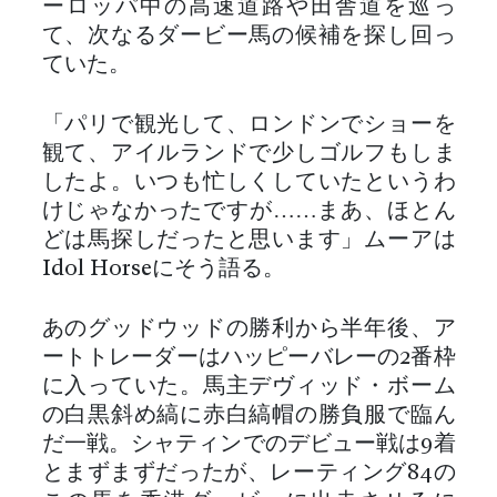
ーロッパ中の高速道路や田舎道を巡っ
て、次なるダービー馬の候補を探し回っ
ていた。
「パリで観光して、ロンドンでショーを
観て、アイルランドで少しゴルフもしま
したよ。いつも忙しくしていたというわ
けじゃなかったですが……まあ、ほとん
どは馬探しだったと思います」ムーアは
Idol Horseにそう語る。
あのグッドウッドの勝利から半年後、ア
ートトレーダーはハッピーバレーの2番枠
に入っていた。馬主デヴィッド・ボーム
の白黒斜め縞に赤白縞帽の勝負服で臨ん
だ一戦。シャティンでのデビュー戦は9着
とまずまずだったが、レーティング84の