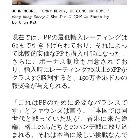
JOHN MOORE, TOMMY BERRY, DESIGNS ON ROME /
Hong Kong Derby
// Sha Tin /// 2014 //// Photo by
Lo Chun Kit
現在では、PPの最低輸入レーティングは
62まで引き下げられており、それによっ
て比較的安価なPPも購入可能になった。
さらに、ボーナス制度も用意されてお
り、輸入時にレーティング70以上のPPが
クラス3で勝利すると、150万香港ドルの
報奨金が与えられる。
「これはPPのために必要なバランスで
す」とファウンズは言う。「本国では同
世代と戦っていた馬が、香港に来た途
端、格上の馬たちとのハンデ戦に放り込
まれる。それは本当に厳しい挑戦なんで