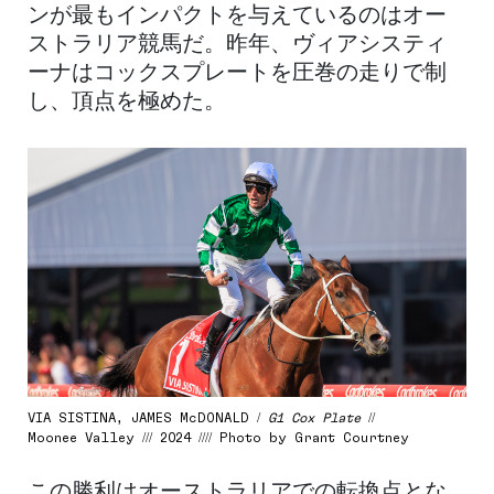
ンが最もインパクトを与えているのはオー
ストラリア競馬だ。昨年、ヴィアシスティ
ーナはコックスプレートを圧巻の走りで制
し、頂点を極めた。
VIA SISTINA, JAMES McDONALD /
G1 Cox Plate
//
Moonee Valley /// 2024 //// Photo by Grant Courtney
この勝利はオーストラリアでの転換点とな