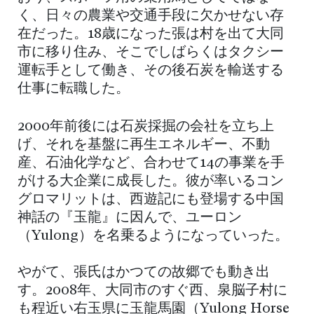
く、日々の農業や交通手段に欠かせない存
在だった。18歳になった張は村を出て大同
市に移り住み、そこでしばらくはタクシー
運転手として働き、その後石炭を輸送する
仕事に転職した。
2000年前後には石炭採掘の会社を立ち上
げ、それを基盤に再生エネルギー、不動
産、石油化学など、合わせて14の事業を手
がける大企業に成長した。彼が率いるコン
グロマリットは、西遊記にも登場する中国
神話の『玉龍』に因んで、ユーロン
（Yulong）を名乗るようになっていった。
やがて、張氏はかつての故郷でも動き出
す。2008年、大同市のすぐ西、泉脳子村に
も程近い右玉県に玉龍馬園（Yulong Horse