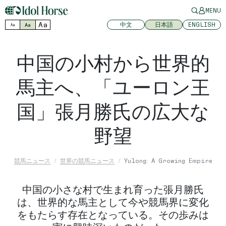
MENU
Aa
中文
日本語
ENGLISH
Aa
Aa
中国の小村から世界的
馬主へ、「ユーロン王
国」張月勝氏の広大な
野望
競馬ニュース
世界の競馬ニュース
Yulong: A Growing Empire
中国の小さな村で生まれ育った張月勝氏
は、世界的な馬主として今や競馬界に変化
をもたらす存在となっている。その歩みは