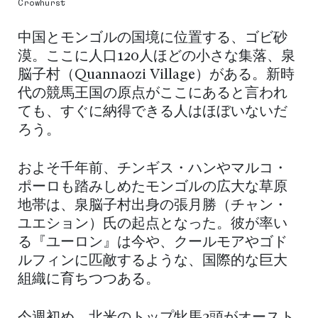
Crowhurst
中国とモンゴルの国境に位置する、ゴビ砂
漠。ここに人口120人ほどの小さな集落、泉
脳子村（Quannaozi Village）がある。新時
代の競馬王国の原点がここにあると言われ
ても、すぐに納得できる人はほぼいないだ
ろう。
およそ千年前、チンギス・ハンやマルコ・
ポーロも踏みしめたモンゴルの広大な草原
地帯は、泉脳子村出身の張月勝（チャン・
ユエション）氏の起点となった。彼が率い
る『ユーロン』は今や、クールモアやゴド
ルフィンに匹敵するような、国際的な巨大
組織に育ちつつある。
今週初め、北米のトップ牝馬3頭がオースト