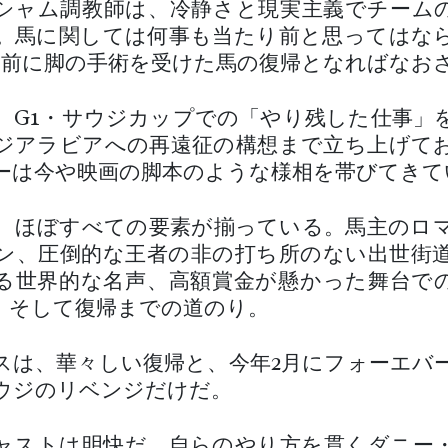
シャム調教師は、冷静さと現実主義でチーム
。馬に関しては何事も当たり前と思ってはな
月前に脚の手術を受けた馬の復帰となればなお
、G1・サウジカップでの「やり残した仕事」
ジアラビアへの再遠征の構想まで立ち上げて
ーは今や映画の脚本のような様相を帯びてきて
、ほぼすべての要素が揃っている。馬主のロ
ン、圧倒的な王者の非の打ち所のない出世街道
る世界的な名声、高額賞金が懸かった舞台で
、そして復帰までの道のり。
スは、華々しい復帰と、今年2月にフォーエバ
ウジのリベンジだけだ。
ャストは明快だ。自らのやり方を貫くダニー