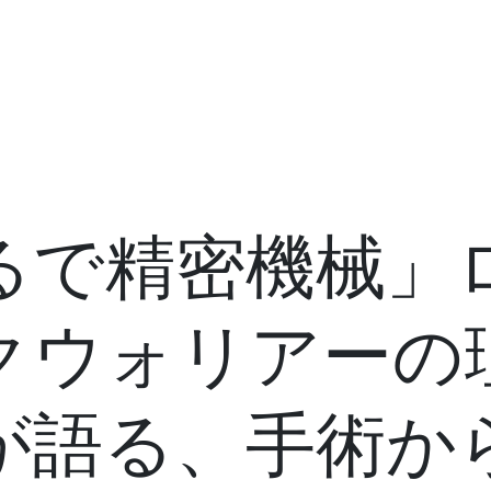
るで精密機械」
クウォリアーの
が語る、手術か