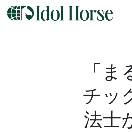
「ま
チッ
法士