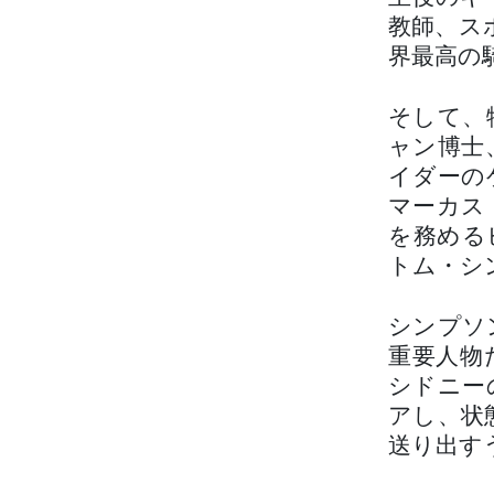
教師、ス
界最高の
そして、
ャン博士
イダーの
マーカス
を務める
トム・シ
シンプソ
重要人物
シドニー
アし、状
送り出す