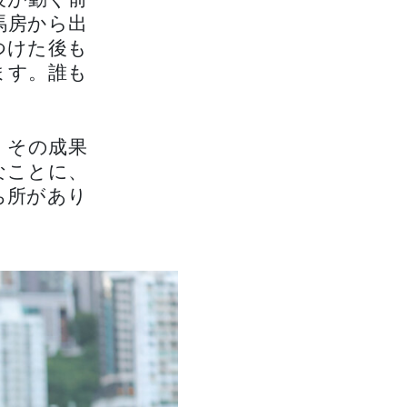
彼が動く前
馬房から出
つけた後も
ます。誰も
、その成果
なことに、
ち所があり