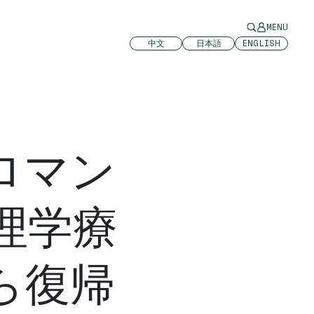
MENU
中文
日本語
ENGLISH
ロマン
理学療
ら復帰