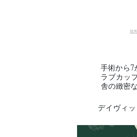
競
手術から7
ラブカッ
舎の緻密
デイヴィッ