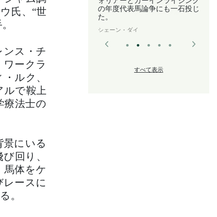
ォリアーとカーインライジング
の年度代表馬論争にも一石投じ
ウ氏、“世
た。
手。
シェーン・ダイ
レンス・チ
、ワークラ
すべて表示
ィ・ルク、
アルで鞍上
学療法士の
背景にいる
飛び回り、
、馬体をケ
びレースに
る。