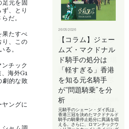
の足元を固
らず、とり
さらだ。
26/05/2026
を果たすべ
【コラム】ジェー
おり、この
ムズ・マクドナル
いる。
ド騎手の処分は
マンチック
「軽すぎる」香港
、海外G1
を知る元名騎手
の劇的な敗
が“問題騎乗”を分
析
ーヤングに
元騎手のシェーン・ダイ氏は、
香港三冠を決めたマクドナルド
騎手の騎乗停止処分に異議を唱
える。さらに、ロマンチックウ
・シャム調