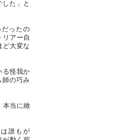
でした」と
ルだったの
ォリアー自
ほど大変な
いる怪我か
ム師の巧み
、本当に緻
では誰もが