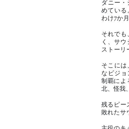
ダニー・
めている
わけ7か
それでも
く、サウ
ストーリ
そこには
なビジョ
制覇によ
北、怪我
残るピー
敗れたサ
主役のキ