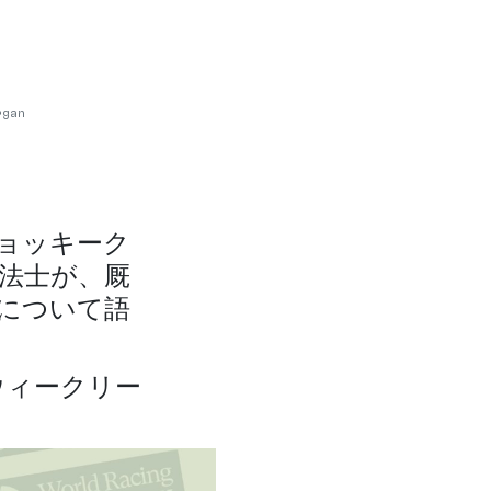
rgan
ジョッキーク
法士が、厩
について語
ウィークリー