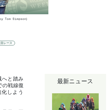
by Tom Simpson)
注目レース
域へと踏み
最新ニュース
での戦線復
進化しよう