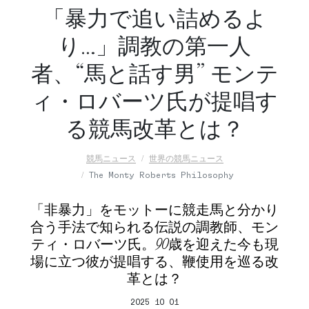
「暴力で追い詰めるよ
り…」調教の第一人
者、“馬と話す男” モンテ
ィ・ロバーツ氏が提唱す
る競馬改革とは？
競馬ニュース
世界の競馬ニュース
The Monty Roberts Philosophy
「非暴力」をモットーに競走馬と分かり
合う手法で知られる伝説の調教師、モン
ティ・ロバーツ氏。90歳を迎えた今も現
場に立つ彼が提唱する、鞭使用を巡る改
革とは？
2025 10 01