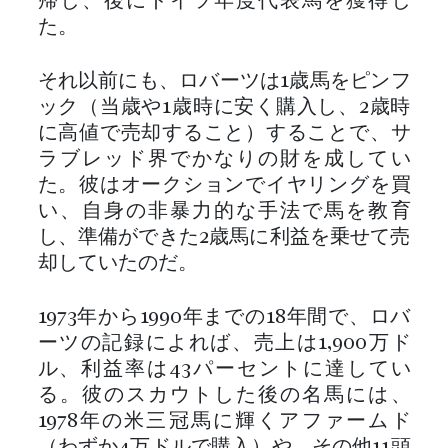
帰し、後にドイツ年度代表馬を獲得し
た。
それ以前にも、ロバーツは1歳馬をピンフ
ック（当歳や1歳時に安く購入し、2歳時
に高値で売却すること）することで、サ
ラブレッド界でかなりの財を成してい
た。彼はオークションでイヤリングを買
い、自身の非暴力的な手法で馬を教育
し、準備ができた2歳馬に利益を乗せて売
却していたのだ。
1973年から1990年までの18年間で、ロバ
ーツの記録によれば、売上は1,900万ド
ル、利益率は43パーセントに達してい
る。彼のスカウトした後の名馬には、
1978年の米三冠馬に輝くアファームド