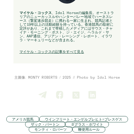
マイケル・コックス
、Idol Horseの編集長。オーストラ
リアのニューカッスルやハンターバレー地域でハーネスレ
ース（繋駕速歩競走）に携わる一家に生まれ、競馬記者と
して19年以上の活動経験を持っている。香港競馬の取材に
定評があり、これまで寄稿したメディアにはサウス・チャ
イナ・モーニング・ポスト、ジ・エイジ、ヘラルド・サ
ン、AAP通信、アジアン・レーシング・レポート、イラワ
ラ・マーキュリーなどが含まれる。
マイケル・コックスの記事をすべて見る
主圖像: MONTY ROBERTS / 2025 // Photo by Idol Horse
アメリカ競馬
ウインフリート・エンゲルブレヒト=ブレスゲス
ザック・パートン
ダグラス・ホワイト
モンティ・ロバーツ
鞭使用ルール