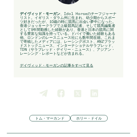
デイヴィッド・モーガン
、Idol Horseのチーフジャーナ
リスト。イギリス・ダラム州に生まれ、幼少期からスポー
ツ好きだったが、10歳の時に競馬に出会い夢中になった。
香港ジョッキークラブで上級競馬記者、そして競馬編集者
として9年間勤務した経験があり、香港と日本の競馬に関
する豊富な知識を持っている。ドバイで働いた経験もある
他、ロンドンのレースニュース社にも数年間在籍。これま
で寄稿したメディアには、レーシングポスト、ANZブラッ
ドストックニュース、インターナショナルサラブレッド、
TDN（サラブレッド・デイリー・ニュース）、アジアン・
レーシング・レポートなどが含まれる。
デイヴィッド・モーガンの記事をすべて見る
トム・マーカンド
ホリー・ドイル