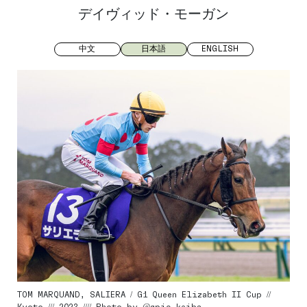
デイヴィッド・モーガン
中文
日本語
ENGLISH
TOM MARQUAND, SALIERA / G1 Queen Elizabeth II Cup //
Kyoto /// 2023 //// Photo by @gpic_keiba