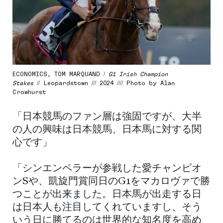
ECONOMICS, TOM MARQUAND /
G1 Irish Champion
Stakes
// Leopardstown /// 2024 //// Photo by Alan
Crowhurst
「日本競馬のファン層は強固ですが、大半
の人の興味は日本競馬、日本馬に対する関
心です」
「シンエンペラーが参戦した愛チャンピオ
ンSや、凱旋門賞同日のG1をマカロヴァで勝
つことが出来ました。日本馬が出走する日
は日本人も注目してくれていますし、そう
いう日に勝てるのは世界的な知名度を高め