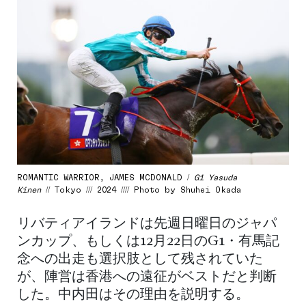
ROMANTIC WARRIOR, JAMES MCDONALD /
G1 Yasuda
Kinen
// Tokyo /// 2024 //// Photo by Shuhei Okada
リバティアイランドは先週日曜日のジャパ
ンカップ、もしくは12月22日のG1・有馬記
念への出走も選択肢として残されていた
が、陣営は香港への遠征がベストだと判断
した。中内田はその理由を説明する。