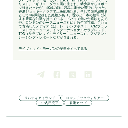
デイヴィッド・モーガン
、Idol Horseのチーフジャーナ
リスト。イギリス・ダラム州に生まれ、幼少期からスポー
ツ好きだったが、10歳の時に競馬に出会い夢中になった。
香港ジョッキークラブで上級競馬記者、そして競馬編集者
として9年間勤務した経験があり、香港と日本の競馬に関
する豊富な知識を持っている。ドバイで働いた経験もある
他、ロンドンのレースニュース社にも数年間在籍。これま
で寄稿したメディアには、レーシングポスト、ANZブラッ
ドストックニュース、インターナショナルサラブレッド、
TDN（サラブレッド・デイリー・ニュース）、アジアン・
レーシング・レポートなどが含まれる。
デイヴィッド・モーガンの記事をすべて見る
リバティアイランド
ロマンチックウォリアー
中内田充正
香港カップ