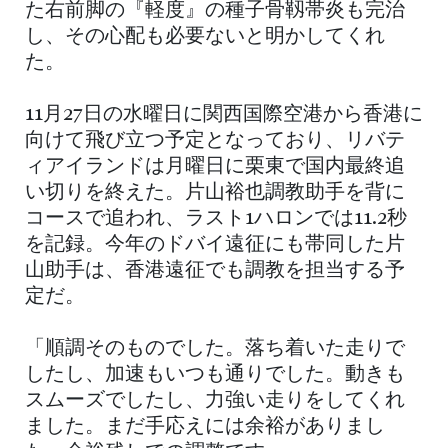
た右前脚の『軽度』の種子骨靱帯炎も完治
し、その心配も必要ないと明かしてくれ
た。
11月27日の水曜日に関西国際空港から香港に
向けて飛び立つ予定となっており、リバテ
ィアイランドは月曜日に栗東で国内最終追
い切りを終えた。片山裕也調教助手を背に
コースで追われ、ラスト1ハロンでは11.2秒
を記録。今年のドバイ遠征にも帯同した片
山助手は、香港遠征でも調教を担当する予
定だ。
「順調そのものでした。落ち着いた走りで
したし、加速もいつも通りでした。動きも
スムーズでしたし、力強い走りをしてくれ
ました。まだ手応えには余裕がありまし