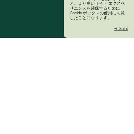
と、より良いサイト エクスペ
リエンスを確保するために
Cookie ボックスの使用に同意
したことになります。
→ Got it