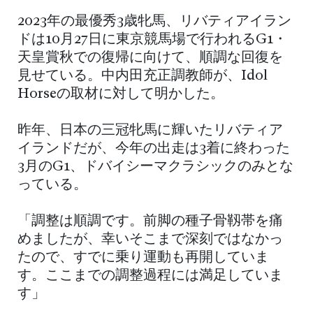
2023年の最優秀3歳牝馬、リバティアイラン
ドは10月27日に東京競馬場で行われるG1・
天皇賞秋での復帰に向けて、順調な回復を
見せている。中内田充正調教師が、Idol
Horseの取材に対して明かした。
昨年、日本の三冠牝馬に輝いたリバティア
イランドだが、今年の出走は3着に終わった
3月のG1、ドバイシーマクラシックのみとな
っている。
「調整は順調です。前脚の種子骨靱帯を痛
めましたが、幸いそこまで深刻ではなかっ
たので、すでに乗り運動も再開していま
す。ここまでの調整過程には満足していま
す」