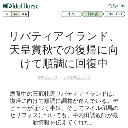
MENU
Aa
中文
日本語
ENGLISH
Aa
Aa
リバティアイランド、
天皇賞秋での復帰に向
けて順調に回復中
競馬ニュース
日本競馬ニュース
療養中の三冠牝馬リバティアイランドは、
復帰に向けて順調に調整が進んでいる。デ
ビューが近づく半妹、そしてマイルG1馬の
セリフォスについても、中内田調教師が最
新情報を伝えてくれた。