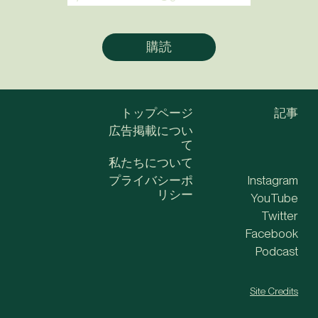
トップページ
記事
広告掲載につい
て
私たちについて
プライバシーポ
Instagram
リシー
YouTube
Twitter
Facebook
Podcast
Site Credits