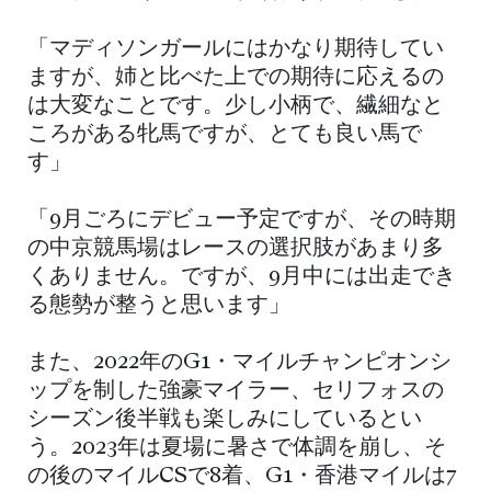
「マディソンガールにはかなり期待してい
ますが、姉と比べた上での期待に応えるの
は大変なことです。少し小柄で、繊細なと
ころがある牝馬ですが、とても良い馬で
す」
「9月ごろにデビュー予定ですが、その時期
の中京競馬場はレースの選択肢があまり多
くありません。ですが、9月中には出走でき
る態勢が整うと思います」
また、2022年のG1・マイルチャンピオンシ
ップを制した強豪マイラー、セリフォスの
シーズン後半戦も楽しみにしているとい
う。2023年は夏場に暑さで体調を崩し、そ
の後のマイルCSで8着、G1・香港マイルは7