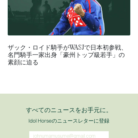
ザック・ロイド騎手がWASJで日本初参戦、
名門騎手一家出身「豪州トップ級若手」の
素顔に迫る
すべてのニュースをお手元に。
Idol Horseのニュースレターに登録