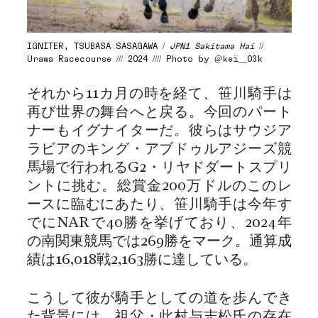
IGNITER, TSUBASA SASAGAWA /
JPN1 Sakitama Hai
//
Urawa Racecourse /// 2024 //// Photo by @kei__03k
それから11カ月の時を経て、笹川騎手は
再び世界の舞台へと戻る。今回のパート
ナーもイグナイターだ。彼らはサウジア
ラビアのキング・アブドゥルアジーズ競
馬場で行われるG2・リヤドダートスプリ
ントに挑む。総賞金200万ドルのこのレ
ースに臨むにあたり、笹川騎手は今年す
でにNARで40勝を挙げており、2024年
の南関東競馬では269勝をマーク。通算成
績は16,018戦2,163勝に達している。
こうして彼が騎手としての道を歩んでき
た背景には、祖父・此村与志松氏の存在