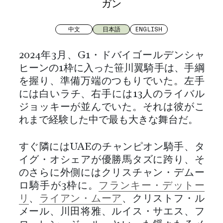
ガン
中文
日本語
ENGLISH
2024年3月、G1・ドバイゴールデンシャ
ヒーンの1枠に入った笹川翼騎手は、手綱
を握り、準備万端のつもりでいた。左手
には白いラチ、右手には13人のライバル
ジョッキーが並んでいた。それは彼がこ
れまで経験した中で最も大きな舞台だ。
すぐ隣にはUAEのチャンピオン騎手、タ
イグ・オシェアが優勝馬タズに跨り、そ
のさらに外側にはクリスチャン・デムー
ロ騎手が3枠に。
フランキー・デットー
リ
、
ライアン・ムーア
、クリストフ・ル
メール、川田将雅、ルイス・サエス、フ