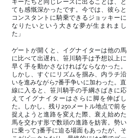
キーたちと同じレースに出ることは、と
ても感慨深かったです。今では、彼らと
コンスタントに騎乗できるジョッキーに
なりたいという大きな夢が生まれまし
た」
ゲートが開くと、イグナイターは他の馬
に比べて出遅れ、笹川騎手は予想以上に
早く手を動かさなければならなかった。
しかし、すぐにリズムを掴み、内ラチ沿
いを進みながら7番手争いに加わった。直
線に入ると、笹川騎手の手綱さばきに応
えてイグナイターはさらに脚を伸ばし
た。しかし、残り250メートル地点で前を
捉えようと進路を変えた際、衰え始めた
馬を交わす形で数頭の進路を妨害。勢い
に乗って3番手に迫る場面もあったが、そ