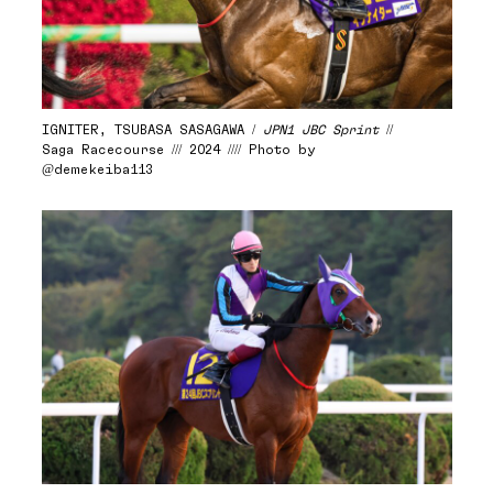
IGNITER, TSUBASA SASAGAWA /
JPN1 JBC Sprint
//
Saga Racecourse /// 2024 //// Photo by
@demekeiba113