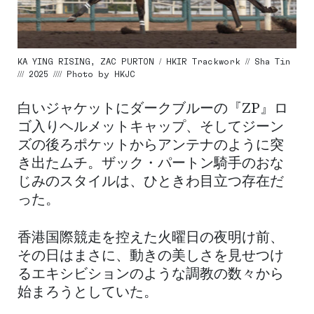
KA YING RISING, ZAC PURTON / HKIR Trackwork // Sha Tin
/// 2025 //// Photo by HKJC
白いジャケットにダークブルーの『ZP』ロ
ゴ入りヘルメットキャップ、そしてジーン
ズの後ろポケットからアンテナのように突
き出たムチ。ザック・パートン騎手のおな
じみのスタイルは、ひときわ目立つ存在だ
った。
香港国際競走を控えた火曜日の夜明け前、
その日はまさに、動きの美しさを見せつけ
るエキシビションのような調教の数々から
始まろうとしていた。