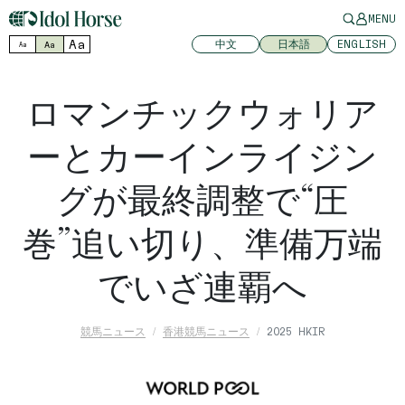
MENU
Aa
中文
日本語
ENGLISH
Aa
Aa
ロマンチックウォリア
ーとカーインライジン
グが最終調整で“圧
巻”追い切り、準備万端
でいざ連覇へ
競馬ニュース
香港競馬ニュース
2025 HKIR