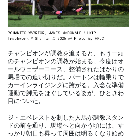
ROMANTIC WARRIOR, JAMES McDONALD / HKIR
Trackwork // Sha Tin /// 2025 //// Photo by HKJC
チャンピオンが調教を追えると、もう一頭
のチャンピオンの調教が始まる。今度はオ
ールウェザーコース、整備されたばかりの
馬場での追い切りだ。パートンは輪乗りで
カーインライジングに跨がる。入念な準備
運動で脚元をほぐしている姿が、ひときわ
目についた。
ジ・エベレストを制した人馬が調教スタン
ドの前を通り、馬場へと向かう頃には、す
っかり朝日も昇って周囲は明るくなり始め