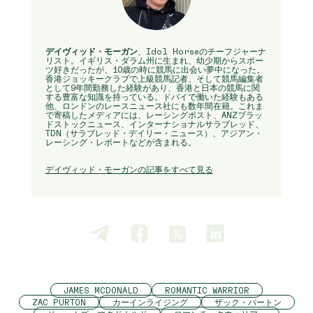
デイヴィッド・モーガン
、Idol Horseのチーフジャーナ
リスト。イギリス・ダラム州に生まれ、幼少期からスポー
ツ好きだったが、10歳の時に競馬に出会い夢中になった。
香港ジョッキークラブで上級競馬記者、そして競馬編集者
として9年間勤務した経験があり、香港と日本の競馬に関
する豊富な知識を持っている。ドバイで働いた経験もある
他、ロンドンのレースニュース社にも数年間在籍。これま
で寄稿したメディアには、レーシングポスト、ANZブラッ
ドストックニュース、インターナショナルサラブレッド、
TDN（サラブレッド・デイリー・ニュース）、アジアン・
レーシング・レポートなどが含まれる。
デイヴィッド・モーガンの記事をすべて見る
JAMES MCDONALD
ROMANTIC WARRIOR
ZAC PURTON
カーインライジング
ザック・パートン