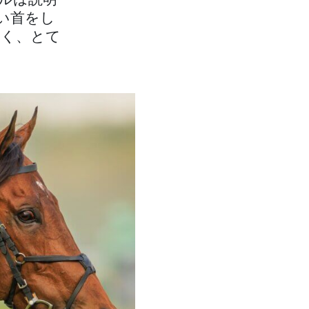
ルは説明
い首をし
なく、とて