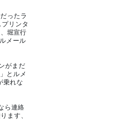
ーだったラ
スプリンタ
、堀宣行
ルメール
ンがまだ
」とルメ
）が乗れな
なら連絡
乗ります、