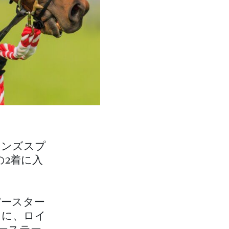
マンズスプ
の2着に入
パースター
うに、ロイ