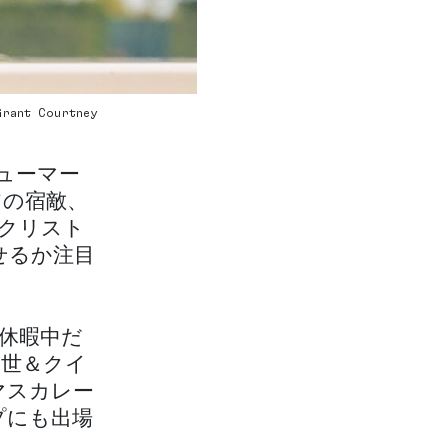
Grant Courtney
ューマー
アの宿敵、
クリスト
せるか注目
休暇中だ
6世＆クイ
マスカレー
プにも出場