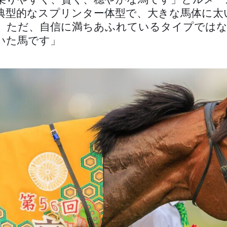
乗りやすく、賢く、穏やかな馬です」とルメー
典型的なスプリンター体型で、大きな馬体に太
。ただ、自信に満ちあふれているタイプでは
いた馬です」