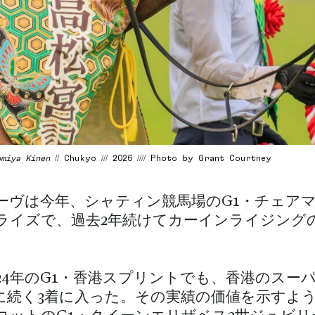
omiya Kinen
// Chukyo /// 2026 //// Photo by Grant Courtney
ーヴは今年、シャティン競馬場のG1・チェア
ライズで、過去2年続けてカーインライジング
。
024年のG1・香港スプリントでも、香港のスー
に続く3着に入った。その実績の価値を示すよ