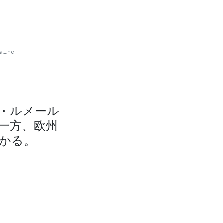
aire
・ルメール
一方、欧州
かる。