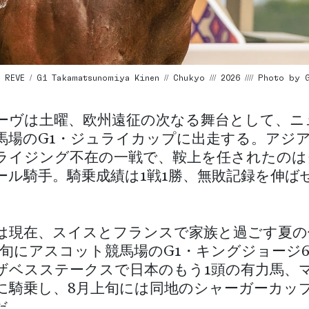
EVE / G1 Takamatsunomiya Kinen // Chukyo /// 2026 //// Photo by 
ーヴは土曜、欧州遠征の次なる舞台として、ニ
馬場のG1・ジュライカップに出走する。アジ
ライジング不在の一戦で、鞍上を任されたのは
ール騎手。騎乗成績は1戦1勝、無敗記録を伸ば
。
は現在、スイスとフランスで家族と過ごす夏の
下旬にアスコット競馬場のG1・キングジョージ
ザベスステークスで日本のもう1頭の有力馬、
に騎乗し、8月上旬には同地のシャーガーカッ
だ。