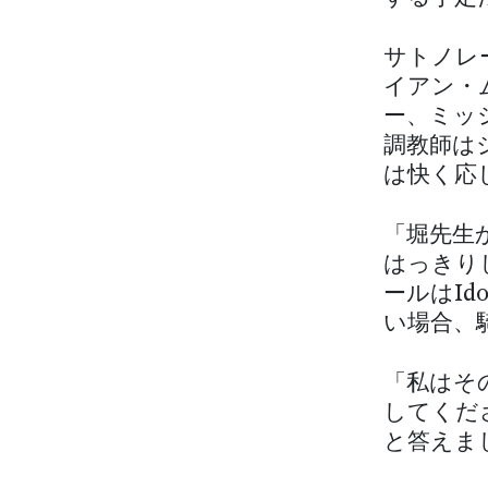
サトノレ
イアン・
ー、ミッ
調教師は
は快く応
「堀先生
はっきり
ールはId
い場合、
「私はそ
してくだ
と答えま