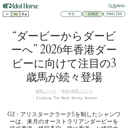
MENU
Aa
中文
日本語
ENGLISH
Aa
Aa
“ダービーからダービ
ーへ” 2026年香港ダー
ビーに向けて注目の3
歳馬が続々登場
競馬ニュース
世界の競馬ニュース
Finding The Next Derby Winner
G2・アリスタークラークSを制したシャンワ
ーは、来月のオーストラリアンダービーを