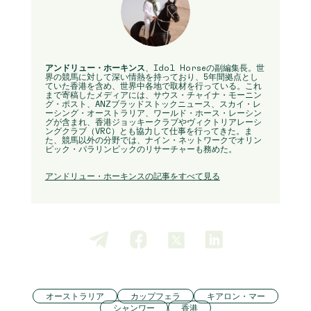
アンドリュー・ホーキンス
、Idol Horseの副編集長。世
界の競馬に対して深い情熱を持っており、5年間拠点とし
ていた香港を含め、世界中各地で取材を行っている。これ
まで寄稿したメディアには、サウス・チャイナ・モーニン
グ・ポスト、ANZブラッドストックニュース、スカイ・レ
ーシング・オーストラリア、ワールド・ホース・レーシン
グが含まれ、香港ジョッキークラブやヴィクトリアレーシ
ングクラブ（VRC）とも協力して仕事を行ってきた。ま
た、競馬以外の分野では、ナイン・ネットワークでオリン
ピック・パラリンピックのリサーチャーも務めた。
アンドリュー・ホーキンスの記事をすべて見る
オーストラリア
カップフェラ
キアロン・マー
シャンワー
香港