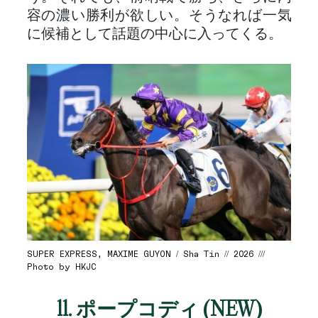
容の濃い勝利が欲しい。そうなれば一気
に候補として話題の中心に入ってくる。
SUPER EXPRESS, MAXIME GUYON / Sha Tin // 2026 ///
Photo by HKJC
11. ポープコディ (NEW)