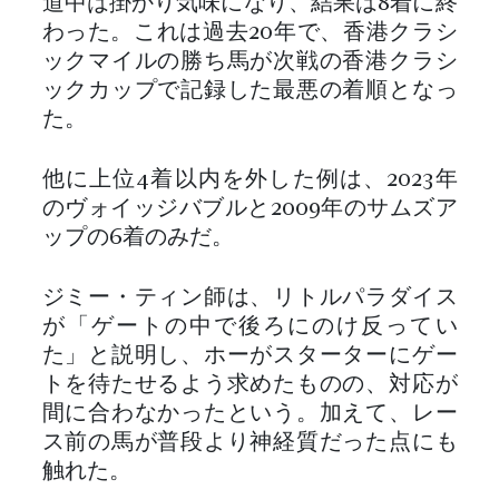
道中は掛かり気味になり、結果は8着に終
わった。これは過去20年で、香港クラシ
ックマイルの勝ち馬が次戦の香港クラシ
ックカップで記録した最悪の着順となっ
た。
他に上位4着以内を外した例は、2023年
のヴォイッジバブルと2009年のサムズア
ップの6着のみだ。
ジミー・ティン師は、リトルパラダイス
が「ゲートの中で後ろにのけ反ってい
た」と説明し、ホーがスターターにゲー
トを待たせるよう求めたものの、対応が
間に合わなかったという。加えて、レー
ス前の馬が普段より神経質だった点にも
触れた。