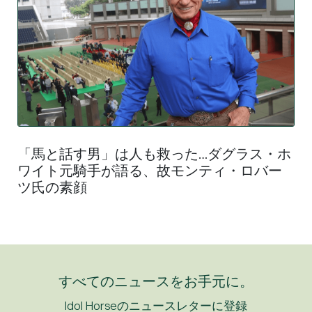
「馬と話す男」は人も救った…ダグラス・ホ
ワイト元騎手が語る、故モンティ・ロバー
“インドの名手”スラジ・ナレドゥ騎手が
ツ氏の素顔
WASJ参戦、来日への扉を開けた「シャーガ
ーカップの名騎乗」
すべてのニュースをお手元に。
Idol Horseのニュースレターに登録