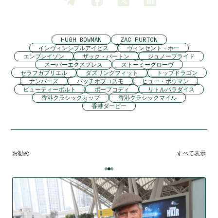
HUGH BOWMAN
ZAC PURTON
インヴィンシブルアイビス
ヴィンセント・ホー
エンブレイゾン
ザック・パートン
ジュノープライド
スーパーエクスプレス
ストーミーグローヴ
セラフガブリエル
ダズリングフィット
トップドラゴン
ナンバーズ
パッチオブコスモ
ヒュー・ボウマン
ビューティーボルト
ポープコディ
リトルパラダイス
香港クラシックカップ
香港クラシックマイル
香港ダービー
お勧め
すべて表示