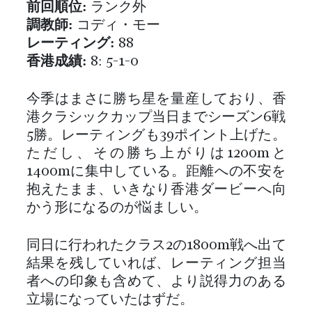
前回順位:
ランク外
調教師:
コディ・モー
レーティング:
88
香港成績:
8: 5-1-0
今季はまさに勝ち星を量産しており、香
港クラシックカップ当日までシーズン6戦
5勝。レーティングも39ポイント上げた。
ただし、その勝ち上がりは1200mと
1400mに集中している。距離への不安を
抱えたまま、いきなり香港ダービーへ向
かう形になるのが悩ましい。
同日に行われたクラス2の1800m戦へ出て
結果を残していれば、レーティング担当
者への印象も含めて、より説得力のある
立場になっていたはずだ。