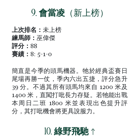
9.
會當凌
（新上榜）
上次排名：
未上榜
練馬師：
巫偉傑
評分：
88
賽績：
8: 5-1-0
簡直是今季的頭馬機器。牠於經典盃賽日
尾場再勝一仗，季內六出五捷，評分急升
39 分。不過其所有頭馬均來自 1200 米及
1400 米，直闖打吡長力存疑。若牠能出戰
本周日二班 1800 米並表現出色提升評
分，其打吡機會將更具說服力。
10.
綠野飛馳
↑