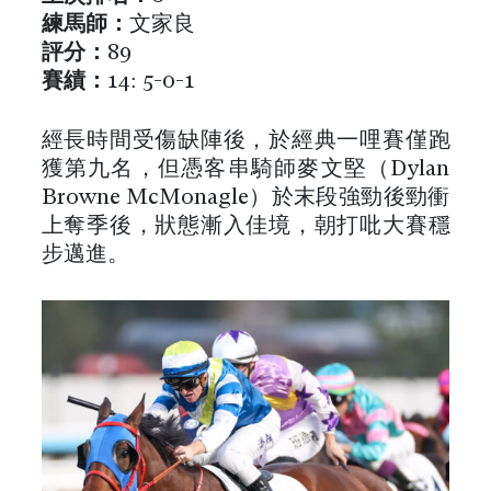
練馬師：
文家良
評分：
89
賽績：
14: 5-0-1
經長時間受傷缺陣後，於經典一哩賽僅跑
獲第九名，但憑客串騎師麥文堅（Dylan
Browne McMonagle）於末段強勁後勁衝
上奪季後，狀態漸入佳境，朝打吡大賽穩
步邁進。