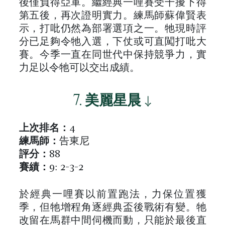
後僅負得亞軍。繼經典一哩賽受干擾下得
第五後，再次證明實力。練馬師蘇偉賢表
示，打吡仍然為部署選項之一。牠現時評
分已足夠令牠入選，下仗或可直闖打吡大
賽。今季一直在同世代中保持競爭力，實
力足以令牠可以交出成績。
7.
美麗星晨
↓
上次排名：
4
練馬師：
告東尼
評分：
88
賽績：
9: 2-3-2
於經典一哩賽以前置跑法，力保位置獲
季，但牠增程角逐經典盃後戰術有變。牠
改留在馬群中間伺機而動，只能於最後直