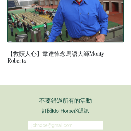
【救贖人心】韋達悼念馬語大師Monty
Roberts
【出戰東瀛】識價盃為納依度推開日本賽馬
大門
不要錯過所有的活動
訂閱Idol Horse的通訊