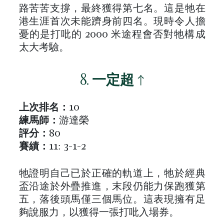
路苦苦支撐，最終獲得第七名。這是牠在
港生涯首次未能躋身前四名。現時令人擔
憂的是打吡的 2000 米途程會否對牠構成
太大考驗。
8.
一定超
↑
上次排名：
10
練馬師：
游達榮
評分：
80
賽績：
11: 3-1-2
牠證明自己已於正確的軌道上，牠於經典
盃沿途於外疊推進，末段仍能力保跑獲第
五，落後頭馬僅三個馬位。這表現擁有足
夠說服力，以獲得一張打吡入場券。