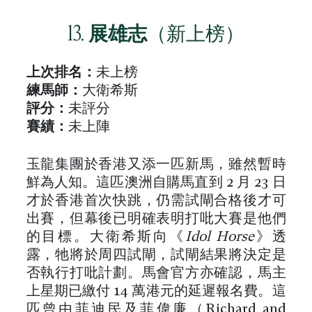
13.
展雄志
（新上榜）
上次排名：
未上榜
練馬師：
大衛希斯
評分：
未評分
賽績：
未上陣
玉龍集團於香港又添一匹新馬，雖然暫時
鮮為人知。這匹澳洲自購馬直到 2 月 23 日
才於香港首次快跳，仍需試閘合格後才可
出賽，但幕後已明確表明打吡大賽是他們
的目標。大衛希斯向《
Idol Horse
》透
露，牠將於周四試閘，試閘結果將決定是
否執行打吡計劃。馬會官方亦確認，馬主
上星期已繳付 14 萬港元的延遲報名費。這
匹曾由菲迪民及菲偉廉（Richard and