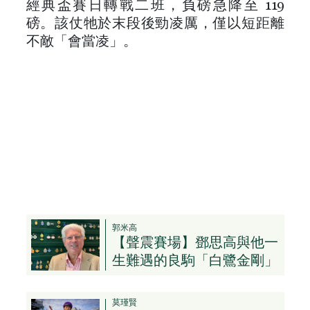
經典盃賽日轉戰二班，負磅急降至 119
磅。該仗牠於末段後勁凌厲，僅以短距離
不敵「會當凌」。
郭米高
【聲震賽場】鄧思高與他一
生難遇的良駒「白鷺金剛」
莫瑾賢