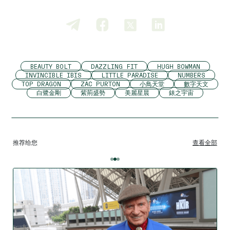
BEAUTY BOLT
DAZZLING FIT
HUGH BOWMAN
INVINCIBLE IBIS
LITTLE PARADISE
NUMBERS
TOP DRAGON
ZAC PURTON
小鳥天堂
數字天文
白鷺金剛
紫荊盛勢
美麗星晨
錶之宇宙
推荐给您
查看全部