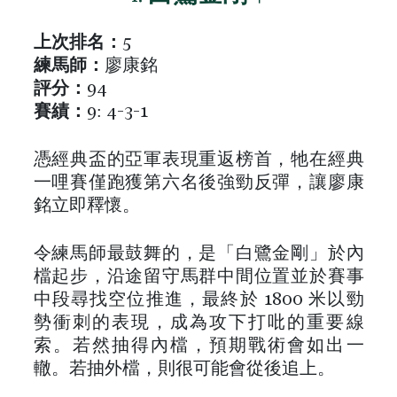
上次排名：
5
練馬師：
廖康銘
評分：
94
賽績：
9: 4-3-1
憑經典盃的亞軍表現重返榜首，牠在經典
一哩賽僅跑獲第六名後強勁反彈，讓廖康
銘立即釋懷。
令練馬師最鼓舞的，是「白鷺金剛」於內
檔起步，沿途留守馬群中間位置並於賽事
中段尋找空位推進，最終於 1800 米以勁
勢衝刺的表現，成為攻下打吡的重要線
索。若然抽得內檔，預期戰術會如出一
轍。若抽外檔，則很可能會從後追上。