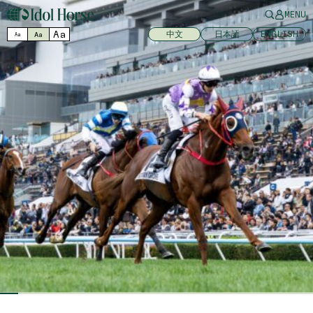
MENU
Aa
中文
日本語
ENGLISH
Aa
Aa