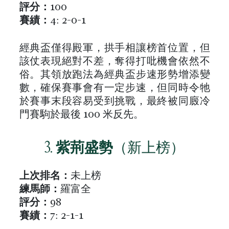
評分：
100
賽績：
4: 2-0-1
經典盃僅得殿軍，拱手相讓榜首位置，但
該仗表現絕對不差，奪得打吡機會依然不
俗。其領放跑法為經典盃步速形勢增添變
數，確保賽事會有一定步速，但同時令牠
於賽事末段容易受到挑戰，最終被同廄冷
門賽駒於最後 100 米反先。
3.
紫荊盛勢
（新上榜）
上次排名：
未上榜
練馬師：
羅富全
評分：
98
賽績：
7: 2-1-1