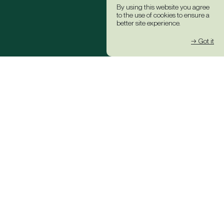
By using this website you agree
to the use of cookies to ensure a
better site experience.
→ Got it