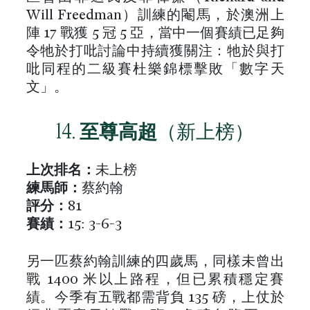
Will Freedman）訓練的閹馬，於澳洲上
陣 17 戰獲 5 冠 5 亞，當中一個賽績已足夠
令牠於打吡討論中持續獲關注：牠於與打
吡同程的二級賽杜樂錦標擊敗「數字天
文」。
14.
至尊高超
（新上榜）
上次排名：
未上榜
練馬師：
蔡約翰
評分：
81
賽績：
15: 3-6-3
另一匹蔡約翰訓練的四歲馬，同樣未曾出
戰 1400 米以上路程，但已累積穩定賽
績。今季有五戰都需背負 135 磅，上仗於