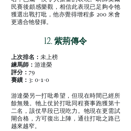
民賽後頗感樂觀，相信此表現已足夠令牠
獲選出戰打吡，他亦覺得增程多 200 米會
更適合牠發揮。
12.
紫荊傳令
上次排名：
未上榜
練馬師：
游達榮
評分：
79
賽績：
3: 0-1-0
游達榮另一打吡希望，但現在時間已經所
餘無幾。牠上仗於打吡同程賽事跑獲第十
二名，該仗早段已現吃力。牠現在更需試
閘合格，方可復出上陣，通往打吡之路已
越來越窄。