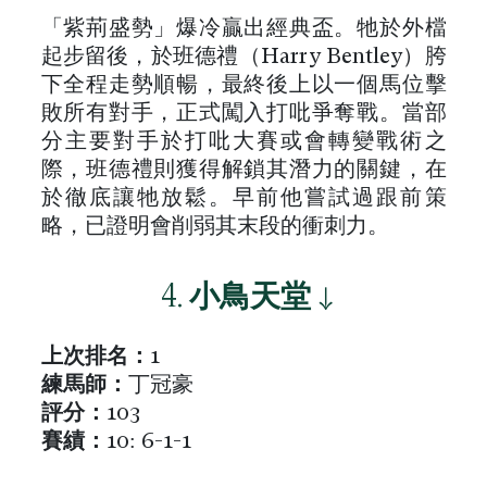
「紫荊盛勢」爆冷贏出經典盃。牠於外檔
起步留後，於班德禮（Harry Bentley）胯
下全程走勢順暢，最終後上以一個馬位擊
敗所有對手，正式闖入打吡爭奪戰。當部
分主要對手於打吡大賽或會轉變戰術之
際，班德禮則獲得解鎖其潛力的關鍵，在
於徹底讓牠放鬆。早前他嘗試過跟前策
略，已證明會削弱其末段的衝刺力。
4.
小鳥天堂
↓
上次排名：
1
練馬師：
丁冠豪
評分：
103
賽績：
10: 6-1-1