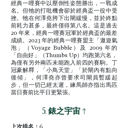
經典一哩賽中以壓倒性姿態勝出，一戰成
名。但牠的打吡機會卻於經典盃一役中受
挫。牠在何澤堯胯下出閘緩慢，並於終點
前耗力甚多，最終僅得第八名。這是過去
20 年來，經典一哩賽冠軍於經典盃的最差
成績。2023 年的經典一哩賽盟主「遨遊氣
泡」（Voyage Bubble）及 2009 年的
「自由好」（Thumbs Up）均跑第六名，
為僅有另外兩匹未能跑入前四的賽駒。丁
冠豪解釋，「小鳥天堂」「於閘內有點向
後傾」，何澤堯亦曾要求司閘員暫緩起
步，但一切已經太遲，練馬師亦指出馬匹
當日賽前比平日更緊張。
5.
錶之宇宙
↑
上次排名：
6