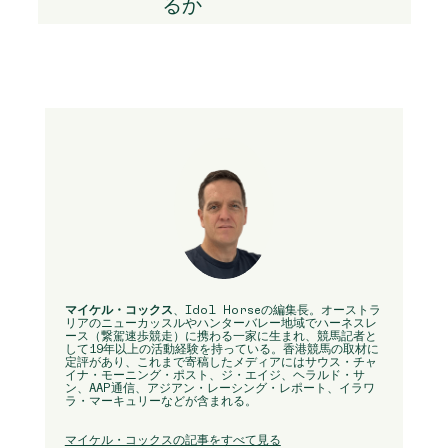
るか
マイケル・コックス
、Idol Horseの編集長。オーストラ
リアのニューカッスルやハンターバレー地域でハーネスレ
ース（繋駕速歩競走）に携わる一家に生まれ、競馬記者と
して19年以上の活動経験を持っている。香港競馬の取材に
定評があり、これまで寄稿したメディアにはサウス・チャ
イナ・モーニング・ポスト、ジ・エイジ、ヘラルド・サ
ン、AAP通信、アジアン・レーシング・レポート、イラワ
ラ・マーキュリーなどが含まれる。
マイケル・コックスの記事をすべて見る