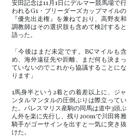
安田記念は11月1日にデルマー競馬場で行
われるG1・ブリーダーズカップマイルの
『優先出走権』を兼ねており、高野友和
調教師はその選択肢も含めて検討すると
語った。
「今後はまだ未定です。BCマイルも含
め、海外遠征先や距離、まだ何も決まっ
ていないのでこれから協議することにな
ります」
1馬身半という2着との着差以上に、ジャ
ンタルマンタルの圧倒ぶりは際立ってい
た。パレスマリス産駒の同馬は道中3頭ぶ
ん外を楽に先行し、残り200mで川田将雅
騎手がゴーサインを出すと一気に突き抜
けた。