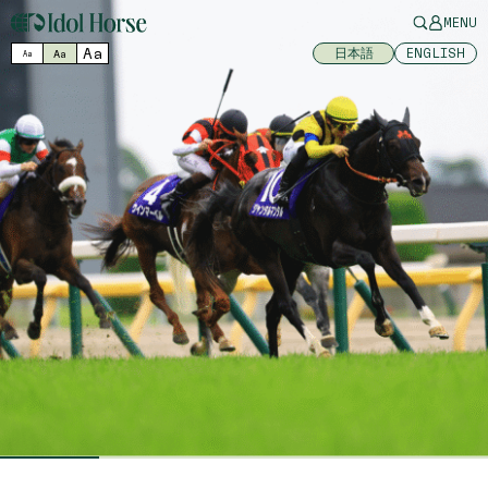
MENU
Aa
日本語
ENGLISH
Aa
Aa