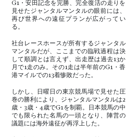
G1・安田記念を完勝、完全復活の走りを
見せたジャンタルマンタルの眼前には、
再び世界への遠征プランが広がってい
る。
社台レースホースが所有するジャンタル
マンタルだが、ここまでの臨戦過程は決
して順調とは言えず、出走歴は過去13か
月で1走のみ。その1走は半年前のG1・香
港マイルでの13着惨敗だった。
しかし、日曜日の東京競馬場で見せた圧
巻の勝利により、ジャンタルマンタルは2
歳・3歳・4歳でG1を制覇。日本競馬の中
でも限られた名馬の一頭となり、陣営の
議題には海外遠征が再浮上した。