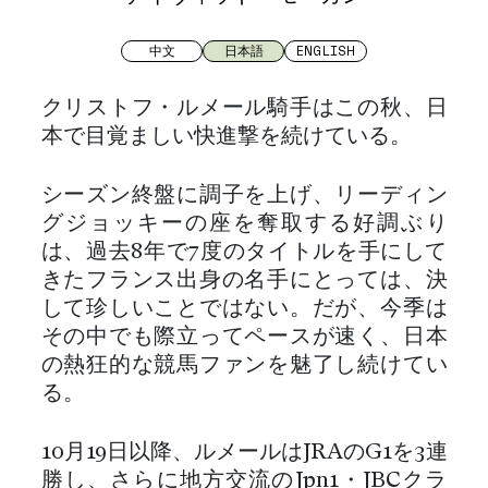
中文
日本語
ENGLISH
クリストフ・ルメール騎手はこの秋、日
本で目覚ましい快進撃を続けている。
シーズン終盤に調子を上げ、リーディン
グジョッキーの座を奪取する好調ぶり
は、過去8年で7度のタイトルを手にして
きたフランス出身の名手にとっては、決
して珍しいことではない。だが、今季は
その中でも際立ってペースが速く、日本
の熱狂的な競馬ファンを魅了し続けてい
る。
10月19日以降、ルメールはJRAのG1を3連
勝し、さらに地方交流のJpn1・JBCクラ