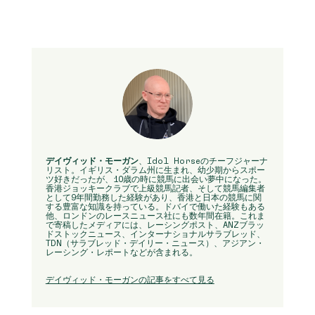
デイヴィッド・モーガン
、Idol Horseのチーフジャーナ
リスト。イギリス・ダラム州に生まれ、幼少期からスポー
ツ好きだったが、10歳の時に競馬に出会い夢中になった。
香港ジョッキークラブで上級競馬記者、そして競馬編集者
として9年間勤務した経験があり、香港と日本の競馬に関
する豊富な知識を持っている。ドバイで働いた経験もある
他、ロンドンのレースニュース社にも数年間在籍。これま
で寄稿したメディアには、レーシングポスト、ANZブラッ
ドストックニュース、インターナショナルサラブレッド、
TDN（サラブレッド・デイリー・ニュース）、アジアン・
レーシング・レポートなどが含まれる。
デイヴィッド・モーガンの記事をすべて見る