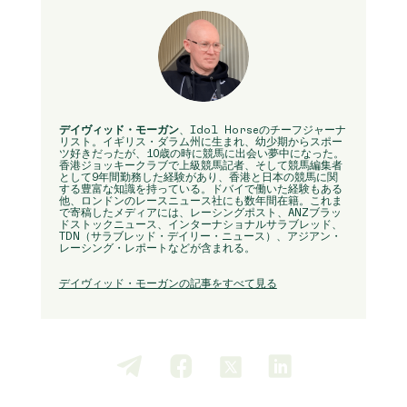
デイヴィッド・モーガン
、Idol Horseのチーフジャーナ
リスト。イギリス・ダラム州に生まれ、幼少期からスポー
ツ好きだったが、10歳の時に競馬に出会い夢中になった。
香港ジョッキークラブで上級競馬記者、そして競馬編集者
として9年間勤務した経験があり、香港と日本の競馬に関
する豊富な知識を持っている。ドバイで働いた経験もある
他、ロンドンのレースニュース社にも数年間在籍。これま
で寄稿したメディアには、レーシングポスト、ANZブラッ
ドストックニュース、インターナショナルサラブレッド、
TDN（サラブレッド・デイリー・ニュース）、アジアン・
レーシング・レポートなどが含まれる。
デイヴィッド・モーガンの記事をすべて見る