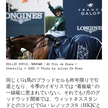
HOLLIE DOYLE, NASHWA /
G1 Prix de Diane
//
Chantilly /// 2022 //// Photo by Julien De Rosa
同じくG1馬のブラッドセルも昨年限りで引
退となり、今季のイギリスでは “看板級” の
一線級に恵まれていない。それでも7月のグ
ッドウッド開催では、ウィットネススタン
ドとのコンビでG2・レノックスS（HKJCと