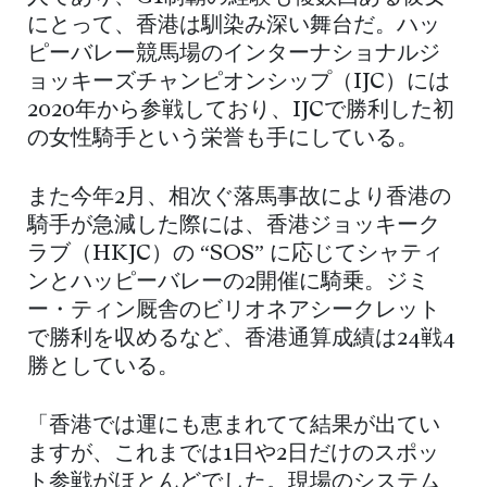
にとって、香港は馴染み深い舞台だ。ハッ
ピーバレー競馬場のインターナショナルジ
ョッキーズチャンピオンシップ（IJC）には
2020年から参戦しており、IJCで勝利した初
の女性騎手という栄誉も手にしている。
また今年2月、相次ぐ落馬事故により香港の
騎手が急減した際には、香港ジョッキーク
ラブ（HKJC）の “SOS” に応じてシャティ
ンとハッピーバレーの2開催に騎乗。ジミ
ー・ティン厩舎のビリオネアシークレット
で勝利を収めるなど、香港通算成績は24戦4
勝としている。
「香港では運にも恵まれてて結果が出てい
ますが、これまでは1日や2日だけのスポッ
ト参戦がほとんどでした。現場のシステム