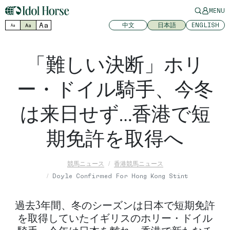
MENU
Aa
中文
日本語
ENGLISH
Aa
Aa
「難しい決断」ホリ
ー・ドイル騎手、今冬
は来日せず…香港で短
期免許を取得へ
競馬ニュース
香港競馬ニュース
Doyle Confirmed For Hong Kong Stint
過去3年間、冬のシーズンは日本で短期免許
を取得していたイギリスのホリー・ドイル