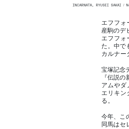
INCARNATA, RYUSEI SAKAI / N
エフフォ
産駒のデ
エフフォ
た。中で
カルナー
宝塚記念
『伝説の
アムやダ
エリキン
る。
今年、こ
同馬はセ