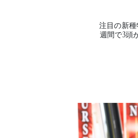
注目の新種
週間で3頭