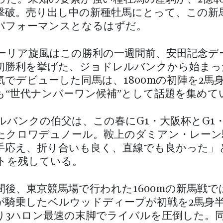
撃破。売り出し中の新種牡馬にとって、この新
パフォーマンスとなるはずだ。
ーリア旋風はこの勝利の一週間前、安田記念デ
初勝利を挙げた、ジョドレルバンクから始まった
気でデビューした同馬は、1800mの初陣を2馬
も“世代ナンバーワン候補”として話題を集めて
ルバンクの伯父は、この春にG1・大阪杯とG1
たクロワデュノール。鞍上のダミアン・レーン
手応え、折り合いも良く、直線でも良かった」
トを残している。
間後、東京競馬場で行われた1600mの新馬戦で
が騎乗したベルウッドディープが初戦を2馬身
り3ハロン最速の末脚でライバルを圧倒した。