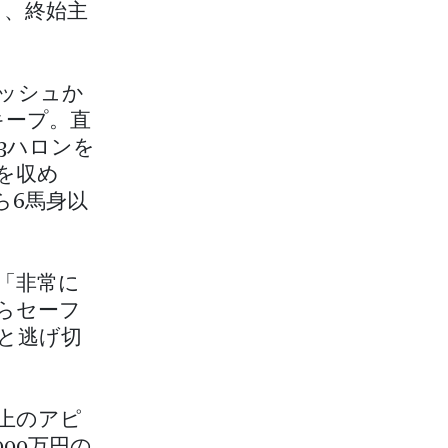
と、終始主
ダッシュか
キープ。直
3ハロンを
ちを収め
ら6馬身以
「非常に
らセーフ
と逃げ切
上のアピ
00万円の