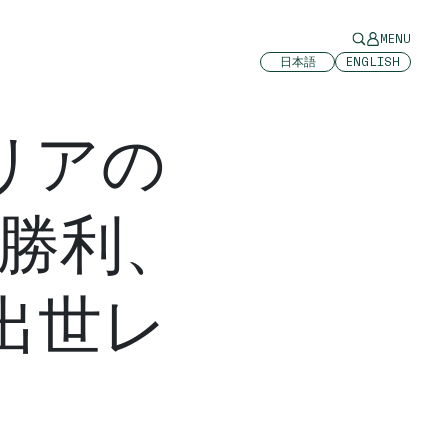
MENU
日本語
ENGLISH
リアの
も勝利、
出世レ