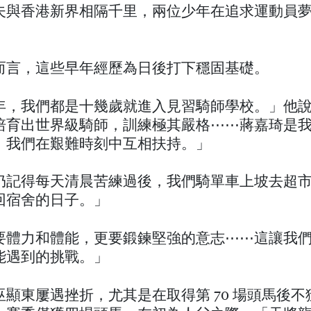
夫與香港新界相隔千里，兩位少年在追求運動員
。
而言，這些早年經歷為日後打下穩固基礎。
年，我們都是十幾歲就進入見習騎師學校。」他
培育出世界級騎師，訓練極其嚴格⋯⋯蔣嘉琦是
，我們在艱難時刻中互相扶持。」
仍記得每天清晨苦練過後，我們騎單車上坡去超
回宿舍的日子。」
要體力和體能，更要鍛鍊堅強的意志⋯⋯這讓我
能遇到的挑戰。」
巫顯東屢遇挫折，尤其是在取得第 70 場頭馬後不