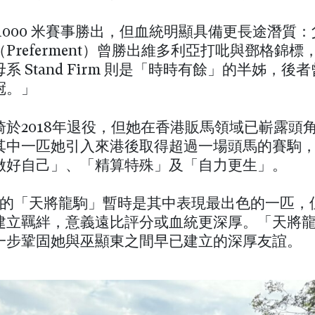
1000 米賽事勝出，但血統明顯具備更長途潛質
Preferment）曾勝出維多利亞打吡與鄧格錦標
系 Stand Firm 則是「時時有餘」的半姊，後者曾
冠。」
琦於2018年退役，但她在香港販馬領域已嶄露頭
其中一匹她引入來港後取得超過一場頭馬的賽駒
做好自己」、「精算特殊」及「自力更生」。
2 分的「天將龍駒」暫時是其中表現最出色的一匹，
建立羈絆，意義遠比評分或血統更深厚。「天將
一步鞏固她與巫顯東之間早已建立的深厚友誼。