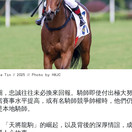
 Tin // 2025 /// Photo by HKJC
圈，忠誠往往未必換來回報。騎師即使付出極大
當賽事水平提高，或有名騎師競爭帥權時，他們
是本地騎師。
，「天將龍駒」的崛起，以及背後的深厚情誼，