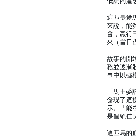
低調的溫
這匹長途
來說，能夠
會，贏得三
來（當日
故事的開
務並逐漸
事中以強
「馬主委託
發現了這
示。「能在
是個絕佳
這匹馬的