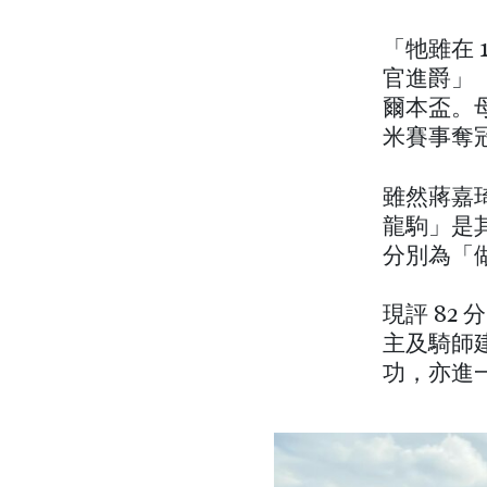
「牠雖在 
官進爵」（
爾本盃。母
米賽事奪
雖然蔣嘉
龍駒」是
分別為「
現評 8
主及騎師
功，亦進