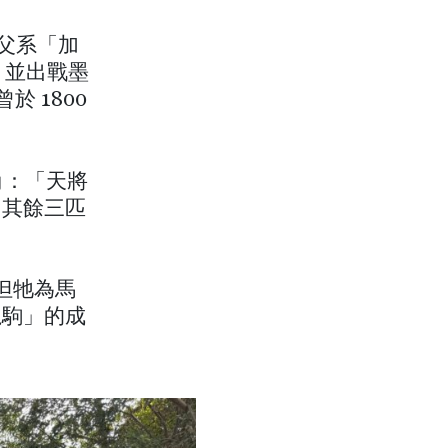
：父系「加
，並出戰墨
於 1800
角：「天將
，其餘三匹
但牠為馬
龍駒」的成