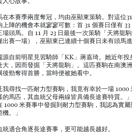
暖人心故事。
馬在本賽季兩度奪冠，均由巫顯東策騎。對這位3
上陣的機會本就寥寥可數：首 31 個賽日僅有 33
場頭馬。自 11 月 23 日最後一次策騎「天將龍
僅出賽一場），巫顯東已連續十個賽日未有頭馬
端源自前明星見習騎師「KK」蔣嘉琦。她近年投
壯大，因而發掘「天將龍駒」。這匹賽駒在南澳
橫後勁奪得首勝，當時便被她看中。
我尋找一匹耐力型賽駒，我竟有幸於一場 1000
樣的馬匹，其血統父母兩線皆具備長途賽特質。
 1000 米賽事中發掘到耐力型賽駒，我認為實
契機。」
血統適合角逐長途賽事，更可能越長越好。