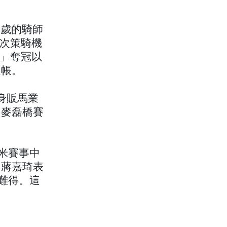
1歲的騎師
 次策騎機
駒」奪冠以
進帳。
身販馬業
洲麥磊橋賽
 米賽事中
」蔣嘉琦表
屬難得。這