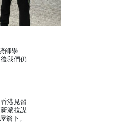
習騎師學
役後我們仍
。香港見習
蘭新派拉謀
一屋簷下。