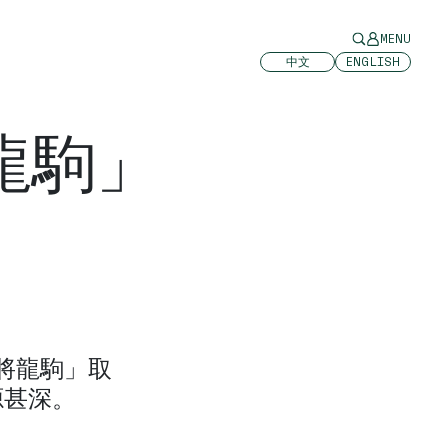
MENU
中文
ENGLISH
龍駒」
將龍駒」取
源甚深。