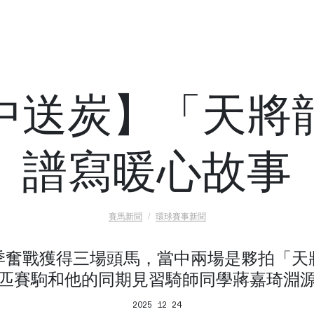
中送炭】「天將
譜寫暖心故事
賽馬新聞
環球賽事新聞
季奮戰獲得三場頭馬，當中兩場是夥拍「天
匹賽駒和他的同期見習騎師同學蔣嘉琦淵
2025 12 24