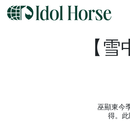
【雪
巫顯東今
得。此