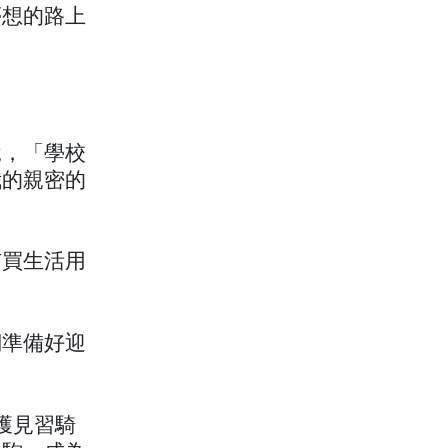
夢想的路上
說，「學校
我的親密的
市買生活用
們準備好迎
獲見習騎