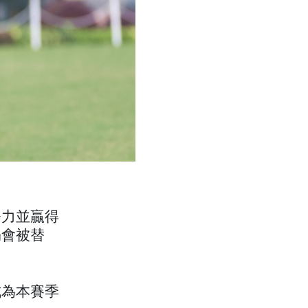
努力並贏得
仍會被替
成為本賽季