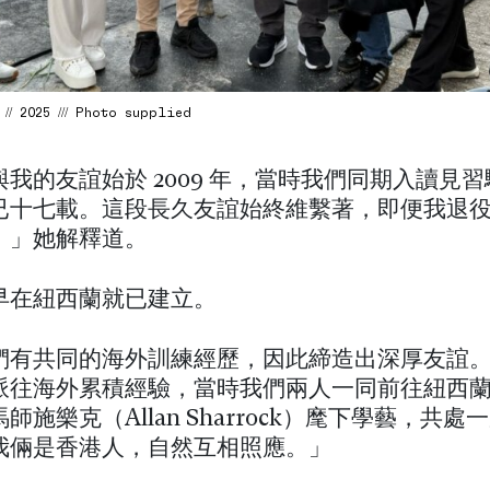
// 2025 /// Photo supplied
我的友誼始於 2009 年，當時我們同期入讀見
已十七載。這段長久友誼始終維繫著，即便我退
。」她解釋道。
早在紐西蘭就已建立。
們有共同的海外訓練經歷，因此締造出深厚友誼
派往海外累積經驗，當時我們兩人一同前往紐西
師施樂克（Allan Sharrock）麾下學藝，共處
我倆是香港人，自然互相照應。」