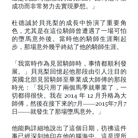
成功而非常努力去實現夢想。」
杜德誠於貝兆梨的成長中扮演了重要角
色，尤其是在這位騎師曾遭遇了一場可怕
的墮馬意外後。當時他的騎師生涯剛起
步，那場意外幾乎終結了他的騎師生涯。
「我當時作為見習騎師時，事情都順利發
展。」貝兆梨回憶起他那段由引人注目的
英國北部見習騎師至畢業成大師傅的那段
時光：「我只用了兩個馬季就畢業了，一
切都得很快。我在 2014 年 12 月升格為大
師傅，然後在接下來的7月——2015年7月7
日——就發生了那場墮馬意外。」
他能夠詳細地說出了這個日期，彷彿這件
事已經深刻地印在他的腦海中。這是理所