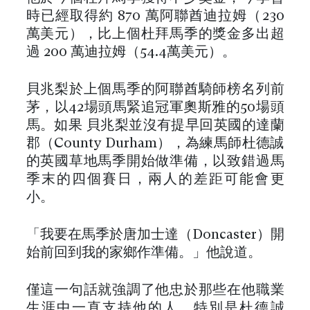
時已經取得約 870 萬阿聯酋迪拉姆（230
萬美元），比上個杜拜馬季的獎金多出超
過 200 萬迪拉姆（54.4萬美元）。
貝兆梨於上個馬季的阿聯酋騎師榜名列前
茅，以42場頭馬緊追冠軍奧斯雅的50場頭
馬。如果 貝兆梨並沒有提早回英國的達蘭
郡（County Durham），為練馬師杜德誠
的英國草地馬季開始做準備，以致錯過馬
季末的四個賽日，兩人的差距可能會更
小。
「我要在馬季於唐加士達（Doncaster）開
始前回到我的家鄉作準備。」他說道。
僅這一句話就強調了他忠於那些在他職業
生涯中一直支持他的人，特別是杜德誠