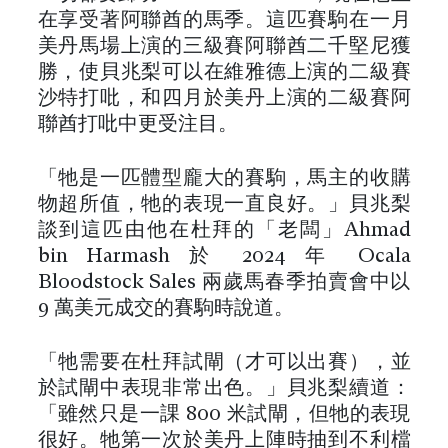
在享受著阿聯酋的馬季。這匹賽駒在一月
美丹馬場上演的三級賽阿聯酋二千堅尼獲
勝，使貝兆梨可以在維雅德上演的二級賽
沙特打吡，和四月於美丹上演的二級賽阿
聯酋打吡中更受注目。
「牠是一匹體型龐大的賽駒，馬主的收購
物超所值，牠的表現一直良好。」貝兆梨
談到這匹由他在杜拜的「老闆」Ahmad
bin Harmash 於 2024 年 Ocala
Bloodstock Sales 兩歲馬春季拍賣會中以
9 萬美元成交的賽駒時說道。
「牠需要在杜拜試閘（才可以出賽），並
於試閘中表現非常出色。」貝兆梨續道：
「雖然只是一課 800 米試閘，但牠的表現
很好。牠第一次於美丹上陣時抽到不利檔