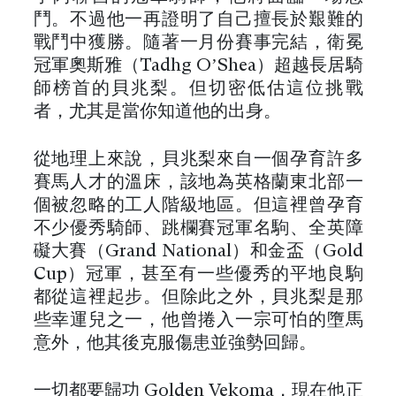
鬥。不過他一再證明了自己擅長於艱難的
戰鬥中獲勝。隨著一月份賽事完結，衛冕
冠軍奧斯雅（Tadhg O’Shea）超越長居騎
師榜首的貝兆梨。但切密低估這位挑戰
者，尤其是當你知道他的出身。
從地理上來說，貝兆梨來自一個孕育許多
賽馬人才的溫床，該地為英格蘭東北部一
個被忽略的工人階級地區。但這裡曾孕育
不少優秀騎師、跳欄賽冠軍名駒、全英障
礙大賽（Grand National）和金盃（Gold
Cup）冠軍，甚至有一些優秀的平地良駒
都從這裡起步。但除此之外，貝兆梨是那
些幸運兒之一，他曾捲入一宗可怕的墮馬
意外，他其後克服傷患並強勢回歸。
一切都要歸功 Golden Vekoma，現在他正