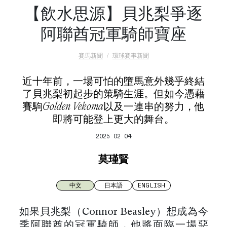
【飲水思源】貝兆梨爭逐
阿聯酋冠軍騎師寶座
賽馬新聞
環球賽事新聞
近十年前，一場可怕的墮馬意外幾乎終結
了貝兆梨初起步的策騎生涯。但如今憑藉
賽駒Golden Vekoma以及一連串的努力，他
即將可能登上更大的舞台。
2025 02 04
莫瑾賢
中文
日本語
ENGLISH
如果貝兆梨（Connor Beasley）想成為今
季阿聯酋的冠軍騎師，他將面臨一場惡