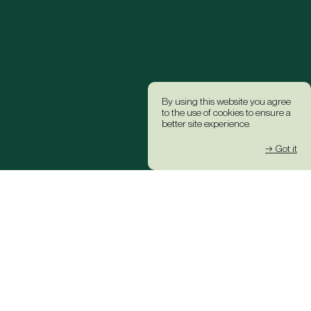
By using this website you agree
to the use of cookies to ensure a
better site experience.
→ Got it