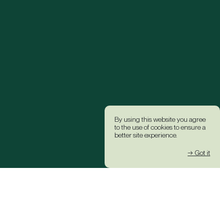
By using this website you agree
to the use of cookies to ensure a
better site experience.
→ Got it