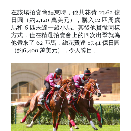
在該場拍賣會結束時，他共花費 23.62 億
日圓（約2,120 萬美元），購入12 匹周歲
馬和 6 匹未達一歲小馬。其後他貫徹同樣
方式，僅在精選拍賣會上的四次出擊就為
他帶來了 62 匹馬，總花費達 87.41 億日圓
（約6,400 萬美元），令人瞠目。