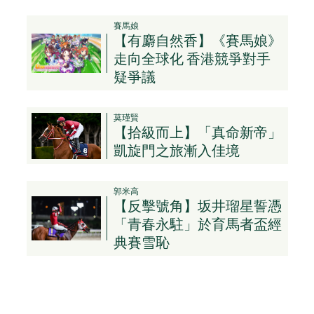
賽馬娘
【有麝自然香】《賽馬娘》
走向全球化 香港競爭對手
疑爭議
莫瑾賢
【拾級而上】「真命新帝」
凱旋門之旅漸入佳境
郭米高
【反擊號角】坂井瑠星誓憑
「青春永駐」於育馬者盃經
典賽雪恥