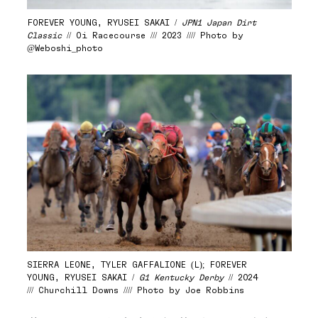
FOREVER YOUNG, RYUSEI SAKAI /
JPN1 Japan Dirt
Classic
// Oi Racecourse /// 2023 //// Photo by
@Weboshi_photo
SIERRA LEONE, TYLER GAFFALIONE (L); FOREVER
YOUNG, RYUSEI SAKAI /
G1 Kentucky Derby
// 2024
/// Churchill Downs //// Photo by Joe Robbins