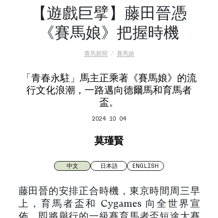
【遊戲巨擘】藤田晉憑
《賽馬娘》把握時機
賽馬新聞
賽馬娘
「青春永駐」馬主正乘著《賽馬娘》的流
行文化浪潮，一路邁向德爾馬和育馬者
盃。
2024 10 04
莫瑾賢
中文
日本語
ENGLISH
藤田晉的安排正合時機，東京時間周三早
上，育馬者盃和 Cygames 向全世界宣
佈，即將舉行的一級賽育馬者盃短途大賽