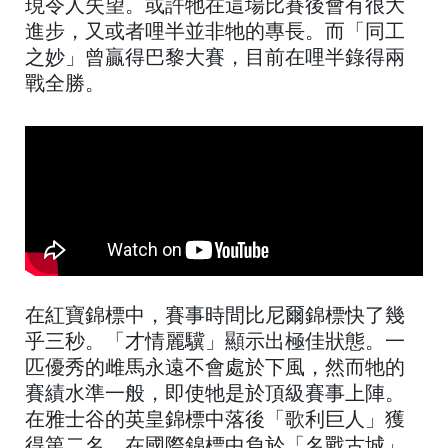
現令人失望。或許牠在這場比賽後會有很大
進步，又或者哩半並非牠的專長。而「同工
之妙」曾贏得巴黎大賽，目前在哩半錄得兩
戰全勝。
在紅寶錦標中，賽事時間比尼爾錦標快了幾
乎三秒。「才情麗驥」顯示出極佳狀態。一
匹優秀的雌馬永遠不會處於下風，然而牠的
賽績水準一般，即使牠是於頂級賽事上陣。
在雅士谷的英皇錦標中落後「歌利巨人」獲
得第二名、在國際錦標中負於「名戰古城」