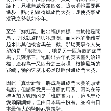
蹄下，只獲無威脅第四名。這表明牠需要再
進步一點才能贏得凱旋門大賽，即使賽事成
混戰之勢就如今年。
至於「鮮紅葉」勝出福伊錦標，由於牠是閹
馬，所以凱旋門與牠無關。而且牠的賽續看
起來比其他機會馬差一截。那場賽事令人失
望的是 「浪接浪」，牠是另一匹落敗的熱門
馬，只獲第三。牠勝出去年的英國聖列治錦
標，途程為一又四分之三英哩。根據最新的
賽績，牠的速度未必足以應付凱旋門大賽。
因此「真命新帝」將成為凱旋門大賽的頭號
焦點，但請留意另一邊廂的馬匹。因為在等
待著加入戰團的是「班霸實力」，這匹馬於
愛爾蘭訓練，但由日本馬主擁有。並將由日
本最偉大的騎師武豐策騎。