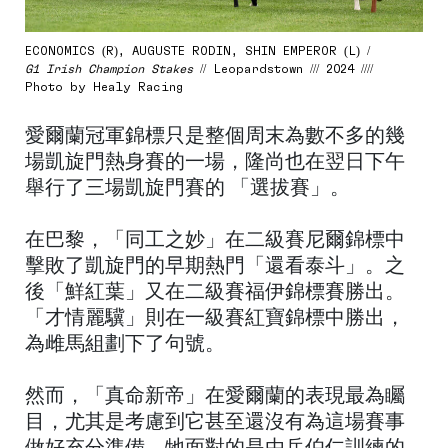
ECONOMICS (R), AUGUSTE RODIN, SHIN EMPEROR (L) /
G1 Irish Champion Stakes
// Leopardstown /// 2024 ////
Photo by Healy Racing
愛爾蘭冠軍錦標只是整個周末為數不多的幾
場凱旋門熱身賽的一場，隆尚也在翌日下午
舉行了三場凱旋門賽的 「選拔賽」。
在巴黎，「同工之妙」在二級賽尼爾錦標中
擊敗了凱旋門的早期熱門「還看泰斗」。之
後「鮮紅葉」又在二級賽福伊錦標賽勝出。
「才情麗驥」則在一級賽紅寶錦標中勝出，
為雌馬組劃下了句號。
然而，「真命新帝」在愛爾蘭的表現最為矚
目，尤其是考慮到它甚至還沒有為這場賽事