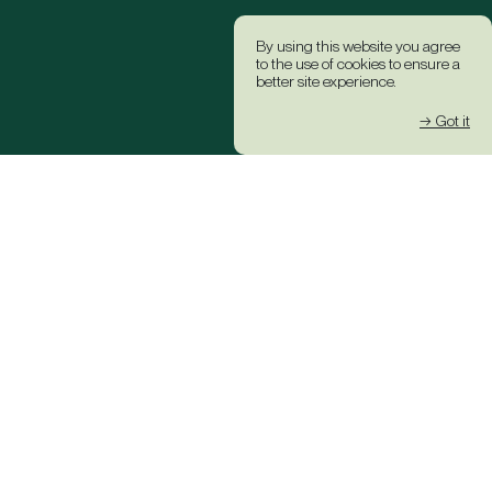
By using this website you agree
to the use of cookies to ensure a
better site experience.
→ Got it