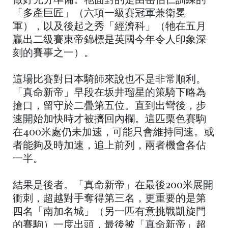
做好充分準備。牠面對的是由岳伯仁訓練的
「多產巨匠」（六項一級賽冠軍兼衛冕
軍），以及後起之秀「經濟科」（牠在五月
贏出二級賽東帝錦標是英國今年令人印象深
刻的賽事之一）。
這場比賽對日本騎師來說也不是非常順利。
「真命新帝」早段在坂井瑠星的策騎下略為
搶口，留守於二疊第五位。直到出彎後，步
速開始加快時才被擠回內欄。這匹栗色賽駒
在400米處仍未加速，可能只會維持同速。或
者能夠及時加速，追上前列，兩者機會各佔
一半。
結果是後者。「真命新帝」在最後200米展開
衝刺，超越對手奪得第三名，更重要的是第
四名「南加名城」（另一匹有意挑戰凱旋門
的賽駒）一度出頭，最後被「真命新帝」超