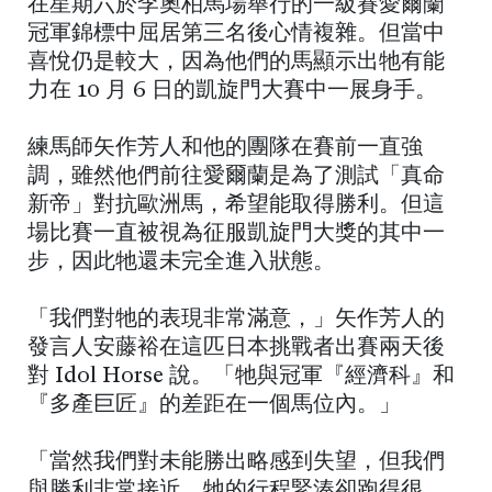
在星期六於李奧柏馬場舉行的一級賽愛爾蘭
冠軍錦標中屈居第三名後心情複雜。但當中
喜悅仍是較大，因為他們的馬顯示出牠有能
力在 10 月 6 日的凱旋門大賽中一展身手。
練馬師矢作芳人和他的團隊在賽前一直強
調，雖然他們前往愛爾蘭是為了測試「真命
新帝」對抗歐洲馬，希望能取得勝利。但這
場比賽一直被視為征服凱旋門大獎的其中一
步，因此牠還未完全進入狀態。
「我們對牠的表現非常滿意，」矢作芳人的
發言人安藤裕在這匹日本挑戰者出賽兩天後
對 Idol Horse 說。「牠與冠軍『經濟科』和
『多產巨匠』的差距在一個馬位內。」
「當然我們對未能勝出略感到失望，但我們
與勝利非常接近。牠的行程緊湊卻跑得很