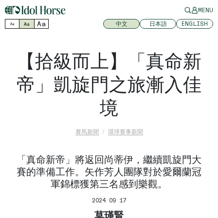
MENU
Aa
中文
日本語
ENGLISH
Aa
Aa
【拾級而上】「真命新
帝」凱旋門之旅漸入佳
境
賽馬新聞
環球賽事新聞
「真命新帝」將返回尚蒂伊，繼續凱旋門大
賽的準備工作。矢作芳人團隊對於愛爾蘭冠
軍錦標獲第三名感到樂觀。
2024 09 17
莫瑾賢