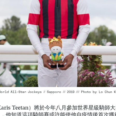
orld All-Star Jockeys // Sapporo /// 2019 //// Photo by Lo Chun K
aris Teetan）將於今年八月參加世界星級騎師
J），他知道這項騎師賽或許能使他自疫情後首次獲