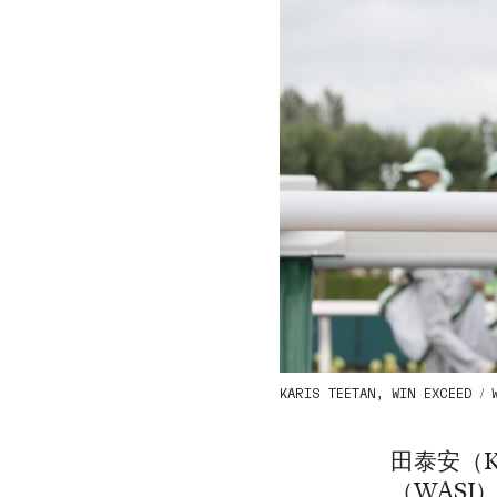
KARIS TEETAN, WIN EXCEED / W
田泰安（K
（WAS