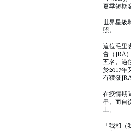
夏季短期
世界星級
照。
這位毛里
會（JRA
五名。過
於201
有獲發JR
在疫情期
串。而自
上。
「我和（我