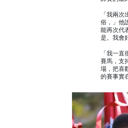
「我兩次
俗，」他
能再次代
是。我會
「我一直
賽馬，支
場，把喜
的賽事實