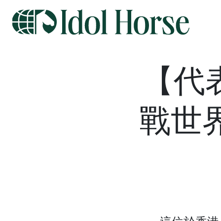
【代
戰世