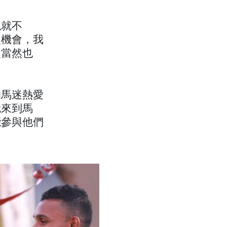
現就不
次機會，我
次當然也
的馬迷熱愛
就來到馬
能參與他們