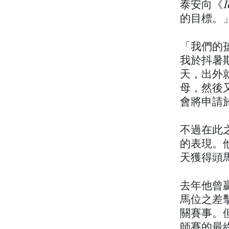
泰安向《
I
的目標。
「我們的
我於抖暑
天，出外
母，然後又
會將申請
不過在此
的表現。
天獲得頭
去年他曾
馬位之差擊
關賽事。
師賽的最