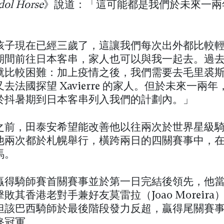
dol Horse
》說道：「這可能都是我們於未來一兩
」
孩子現在已經三歲了，這讓我們每次出外都比較
期間前往日本客串，家人也可以與我一起去。過
就比較困難：加上疫情之後，我們需要去毛里裘
去法國探望 Xavierre 的家人。但於未來一兩
於抖暑期到日本客串列入我們的計劃內。」
之前，田泰安希望能改善他以往兩次於世界星級
他兩次都於札幌舉行，橫跨兩日的四關賽事中，
馬。
贏得騎師賽首關賽事並於第一日完結後領先，他
敗其香港老對手兼好友莫雷拉（Joao Moreira
但該巴西騎師於最後階段發力反超，贏得尾關賽
終冠軍。