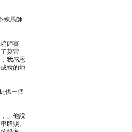
，為練馬師
的騎師賽
敗了莫雷
好，我感恩
好成績的地
師提供一個
法，」他說
客串牌照。