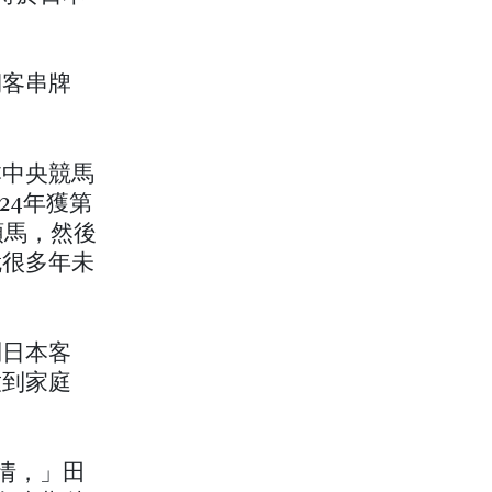
期客串牌
本中央競馬
24年獲第
頭馬，然後
就很多年未
到日本客
放到家庭
事情，」田