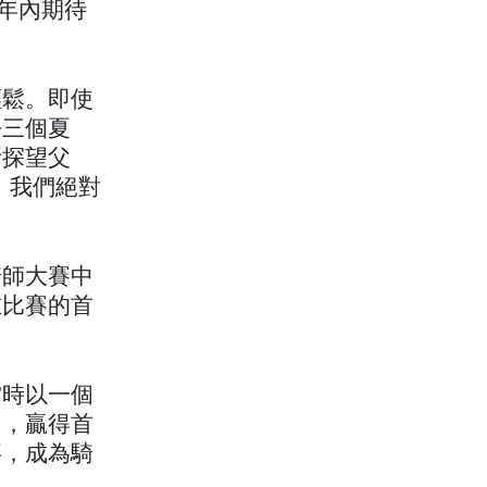
年內期待
輕鬆。即使
去三個夏
斯探望父
年，我們絕對
騎師大賽中
在比賽的首
當時以一個
），贏得首
事，成為騎