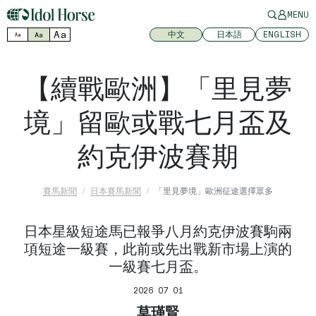
MENU
Aa
中文
日本語
ENGLISH
Aa
Aa
【續戰歐洲】「里見夢
境」留歐或戰七月盃及
約克伊波賽期
賽馬新聞
日本賽馬新聞
「里見夢境」歐洲征途選擇眾多
日本星級短途馬已報爭八月約克伊波賽駒兩
項短途一級賽，此前或先出戰新市場上演的
一級賽七月盃。
2026 07 01
莫瑾賢