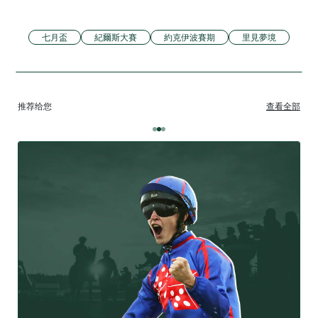
七月盃
紀爾斯大賽
約克伊波賽期
里見夢境
推荐给您
查看全部