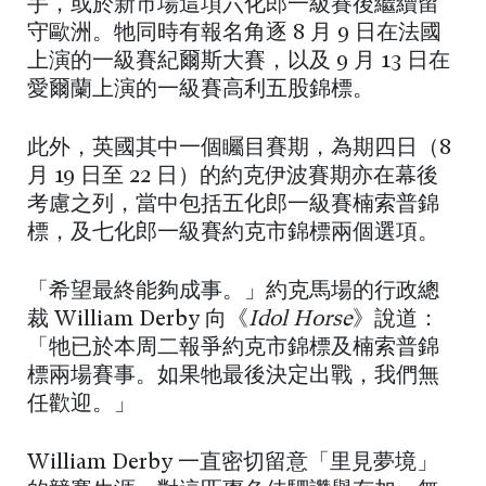
手，或於新市場這項六化郎一級賽後繼續留
守歐洲。牠同時有報名角逐 8 月 9 日在法國
上演的一級賽紀爾斯大賽，以及 9 月 13 日在
愛爾蘭上演的一級賽高利五股錦標。
此外，英國其中一個矚目賽期，為期四日（8
月 19 日至 22 日）的約克伊波賽期亦在幕後
考慮之列，當中包括五化郎一級賽楠索普錦
標，及七化郎一級賽約克市錦標兩個選項。
「希望最終能夠成事。」約克馬場的行政總
裁 William Derby 向《
Idol Horse
》說道：
「牠已於本周二報爭約克市錦標及楠索普錦
標兩場賽事。如果牠最後決定出戰，我們無
任歡迎。」
William Derby 一直密切留意「里見夢境」