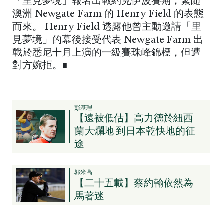
「里見夢境」報名出戰約克伊波賽期，緊隨
澳洲 Newgate Farm 的 Henry Field 的表態
而來。 Henry Field 透露他曾主動邀請「里
見夢境」的幕後接受代表 Newgate Farm 出
戰於悉尼十月上演的一級賽珠峰錦標，但遭
對方婉拒。∎
彭基理
【遠被低估】高力德於紐西
蘭大爛地 到日本乾快地的征
途
郭米高
【二十五載】蔡約翰依然為
馬著迷