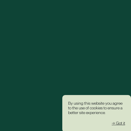
By using this website you agree
to the use of cookies to ensure a
better site experience.
→ Got it