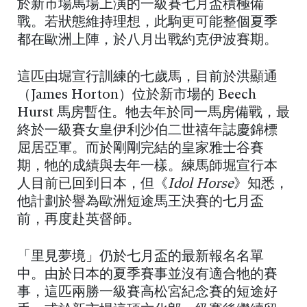
於新市場馬場上演的一級賽七月盃積極備
戰。若狀態維持理想，此駒更可能整個夏季
都在歐洲上陣，於八月出戰約克伊波賽期。
這匹由堀宣行訓練的七歲馬，目前於洪顯通
（James Horton）位於新市場的 Beech
Hurst 馬房暫住。牠去年於同一馬房備戰，最
終於一級賽女皇伊利沙伯二世禧年誌慶錦標
屈居亞軍。而於剛剛完結的皇家雅士谷賽
期，牠的成績與去年一樣。練馬師堀宣行本
人目前已回到日本，但《
Idol Horse
》知悉，
他計劃於譽為歐洲短途馬王決賽的七月盃
前，再度赴英督師。
「里見夢境」仍於七月盃的最新報名名單
中。由於日本的夏季賽事並沒有適合牠的賽
事，這匹兩勝一級賽高松宮紀念賽的短途好