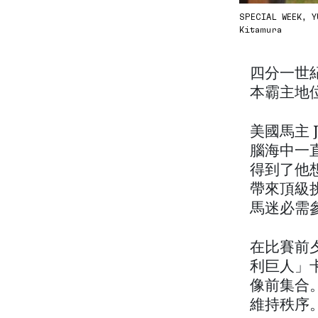
SPECIAL WEEK, Y
Kitamura
四分一世紀
本霸主地
美國馬主 
腦海中一直
得到了他
帶來頂級挑
馬迷必需
在比賽前夕
利巨人」
像前集合
維持秩序