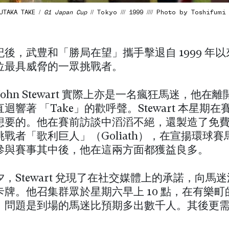
UTAKA TAKE /
G1 Japan Cup
// Tokyo /// 1999 //// Photo by Toshifumi
後，武豊和「勝局在望」攜手擊退自 1999 年
位最具威脅的一眾挑戰者。
John Stewart 實際上亦是一名瘋狂馬迷，他在
迴響著 「Take」的歡呼聲。Stewart 本星期
想要的。他在賽前訪談中滔滔不絕，還製造了免
戰者「歌利巨人」（Goliath），在宣揚環球
參與賽事其中後，他在這兩方面都獲益良多。
，Stewart 兌現了在社交媒體上的承諾，向馬
卡牌。他召集群眾於星期六早上 10 點，在有樂町
。問題是到場的馬迷比預期多出數千人。其後更
。