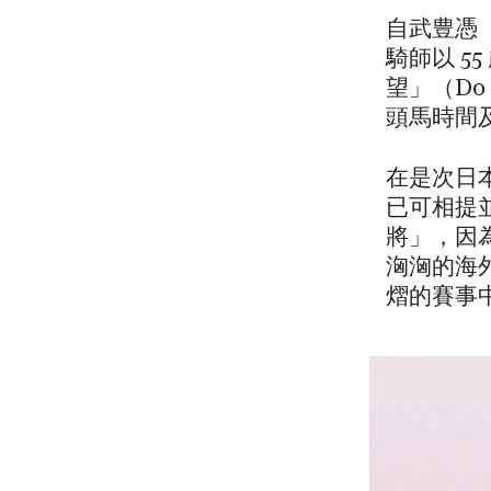
自武豊憑「
騎師以 5
望」（Do 
頭馬時間
在是次日
已可相提
將」，因
洶洶的海外
熠的賽事