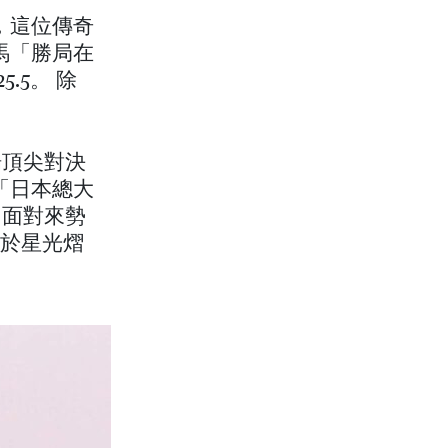
年，這位傳奇
歲馬「勝局在
5.5。 除
場頂尖對決
「日本總大
。面對來勢
」於星光熠