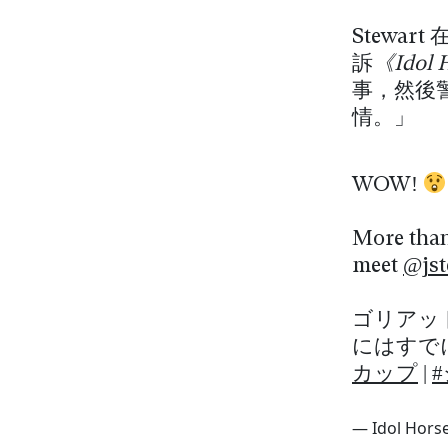
Stewa
訴
《Idol 
事，然後
情。」
WOW!
More than
meet
@jst
ゴリアッ
にはすで
カップ
|
— Idol Hors