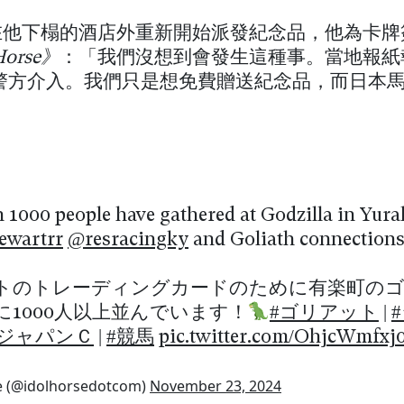
rt 在他下榻的酒店外重新開始派發紀念品，他為卡
Horse》
：「我們沒想到會發生這種事。當地報紙
警方介入。我們只是想免費贈送紀念品，而日本
 1000 people have gathered at Godzilla in Yura
ewartrr
@resracingky
and Goliath connection
トのトレーディングカードのために有楽町のゴ
に1000人以上並んでいます！
#ゴリアット
|
#ジャパンＣ
|
#競馬
pic.twitter.com/OhjcWmfxj
e (@idolhorsedotcom)
November 23, 2024