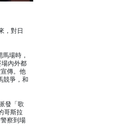
以來，對日
離開馬場時，
在賽場內外都
費宣傳。他
賽馬競爭，和
迷派發「歌
的哥斯拉
需警察到場