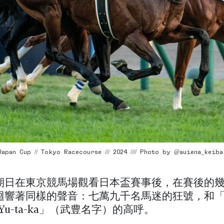
apan Cup // Tokyo Racecourse /// 2024 //// Photo by @auiena_keiba
期日在東京競馬場觀看日本盃賽事後，在賽後的
響著同樣的聲音：七萬九千名馬迷的狂號，和「Yu-t
ka, Yu-ta-ka」（武豊名字）的高呼。