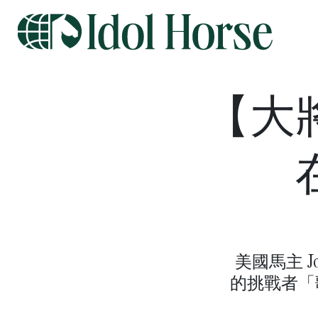
【大
美國馬主 J
的挑戰者「