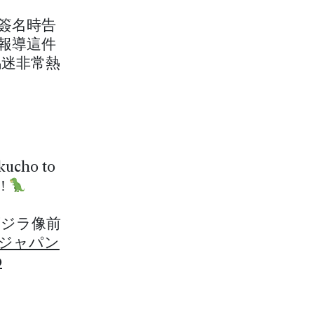
牌簽名時告
報導這件
馬迷非常熱
kucho to
s!
ジラ像前
#ジャパン
0