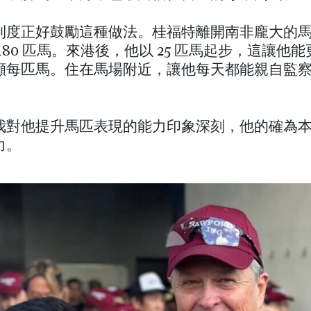
制度正好鼓勵這種做法。桂福特離開南非龐大的
180 匹馬。來港後，他以 25 匹馬起步，這讓他
顧每匹馬。住在馬場附近，讓他每天都能親自監
我對他提升馬匹表現的能力印象深刻，他的確為
力。