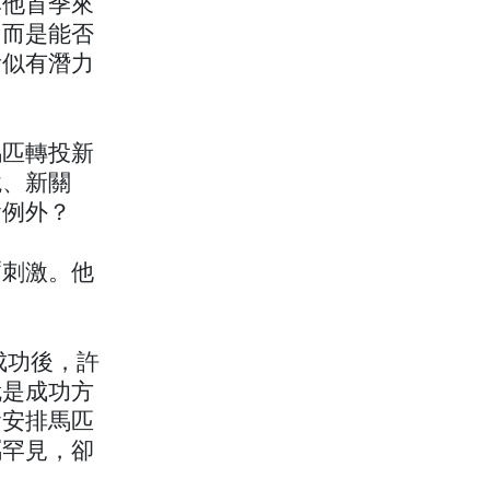
其他首季來
，而是能否
看似有潛力
馬匹轉投新
境、新關
會例外？
暫刺激。他
得成功後，許
就是成功方
會安排馬匹
屬罕見，卻