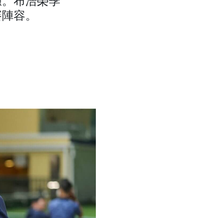
驗。布浩榮季
賽陣容。