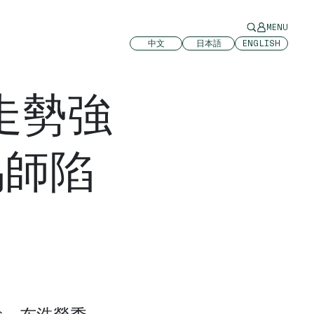
MENU
中文
日本語
ENGLISH
走勢強
馬師陷