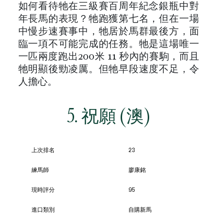
如何看待牠在三級賽百周年紀念銀瓶中對
年長馬的表現？牠跑獲第七名，但在一場
中慢步速賽事中，牠居於馬群最後方，面
臨一項不可能完成的任務。牠是這場唯一
一匹兩度跑出200米 11 秒內的賽駒，而且
牠明顯後勁凌厲。但牠早段速度不足，令
人擔心。
5. 祝願 (澳)
上次排名
23
練馬師
廖康銘
現時評分
95
進口類別
自購新馬