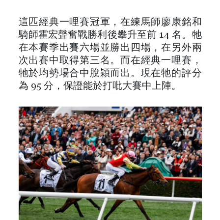
這匹經典一哩賽冠軍，在練馬師廖康銘和
騎師霍宏聲奮戰勝利後攀升至前 14 名。牠
在本賽季出賽六場並勝出四場，在另外兩
次出賽中取得第三名。而在經典一哩賽，
牠於均勢場合中脫穎而出。現在牠的評分
為 95 分，保證能於打吡大賽中上陣。