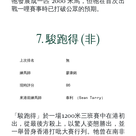
牠發展成一匹 2000 米馬，但牠在首次出
戰一哩賽事時已打破公眾的預期。
7. 駿跑得 (非)
上次排名
無
練馬師
廖康銘
現時評分
86
來港前練馬師
泰利 （Sean Tarry）
「駿跑得」於一場1200米三班賽中在港初
出，從最後方殺上，以驚人姿態勝出，並
一舉晉身香港打吡大賽行列。牠曾在南非