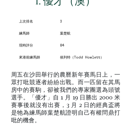
1. 優才（澳）
上次排名
3
練馬師
葉楚航
現時評分
84
來港前練馬師
侯列特（Todd Howlett）
周五在沙田舉行的農曆新年賽馬日上，一
眾打吡競逐者紛紛出戰。而一匹留在其馬
房中的賽駒，卻被我們的專家團選為頭號
選手。「優才」自 1 月 19 日勝出 2000 米
賽事後就沒有出賽，3 月 2 日的經典盃將
是牠為練馬師葉楚航證明自己有權問鼎打
吡的機會。