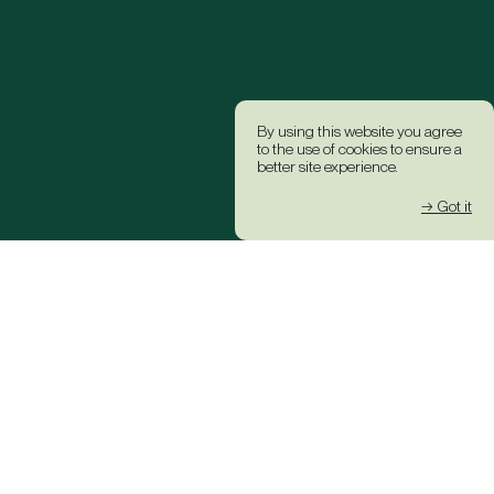
By using this website you agree
to the use of cookies to ensure a
better site experience.
→ Got it