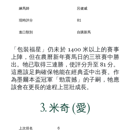
練馬師
呂健威
現時評分
81
進口類別
自購新馬
「包裝福星」仍未於 1400 米以上的賽事
上陣，但在農曆新年賽馬日的三班賽中勝
出。牠已取得三連勝，使評分升至 81 分。
這應該足夠確保牠能在經典盃中出賽。作
為墨爾本盃冠軍「勁震撼」的子嗣，牠應
該會在更長的途程上茁壯成長。
3. 米奇 (愛)
上次排名
6