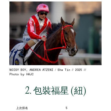
NOISY BOY, ANDREA ATZENI / Sha Tin // 2025 ///
Photo by HKJC
2. 包裝福星 (紐)
上次排名
5