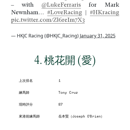
– with
@LukeFerraris
for Mark
Newnham…
#LoveRacing
|
#HKracing
pic.twitter.com/Zl6reIm7X3
— HKJC Racing (@HKJC_Racing)
January 31, 2025
4. 桃花開 (愛)
上次排名
1
練馬師
Tony Cruz
現時評分
87
來港前練馬師
岳本賢（Joseph O'Brien）