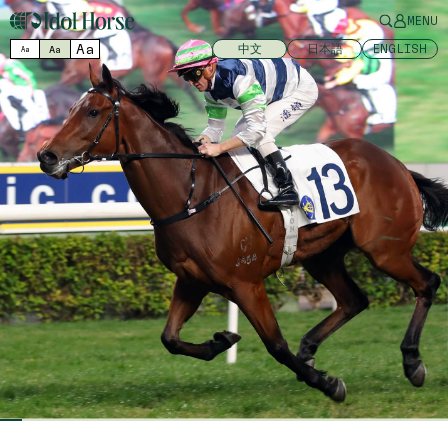
MENU
Aa
中文
日本語
ENGLISH
Aa
Aa