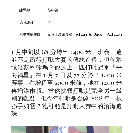
練馬師
蔡約翰
現時評分
75
來港前練馬師
韋萊士及韋俊燊（Allan & Jason Williams）
1 月中旬以 68 分勝出 1400 米三班賽，這
並不是贏得打吡大賽的傳統進程，但你敢
懷疑蔡約翰嗎？他的上一匹打吡冠軍「平
海福星」在 1 月 7 日以 77 分勝出 1400 米
賽事，在增程至 2000 米前，牠在 1400 米
再增添兩勝。當然挑戰打吡是完全另一級
別的難度，但今年打吡是否像 2018 年一樣
強手如雲？牠可能是打吡大賽中的滄海遺
珠。