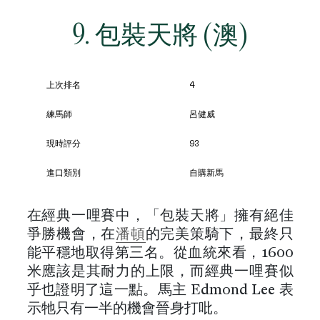
9. 包裝天將 (澳)
上次排名
4
練馬師
呂健威
現時評分
93
進口類別
自購新馬
在經典一哩賽中，「包裝天將」擁有絕佳
爭勝機會，在
潘頓
的完美策騎下，最終只
能平穩地取得第三名。從血統來看，1600
米應該是其耐力的上限，而經典一哩賽似
乎也證明了這一點。馬主 Edmond Lee 表
示牠只有一半的機會晉身打吡。