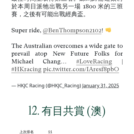
於本周日派牠出戰另一場 1800 米的三班
賽，之後有可能出戰經典盃。
Super ride,
@BenThompson2102
!
The Australian overcomes a wide gate to
prevail atop New Future Folks for
Michael Chang…
#LoveRacing
|
#HKracing
pic.twitter.com/IAresf8pbO
— HKJC Racing (@HKJC_Racing)
January 31, 2025
12. 有目共賞 (澳)
上次排名
11