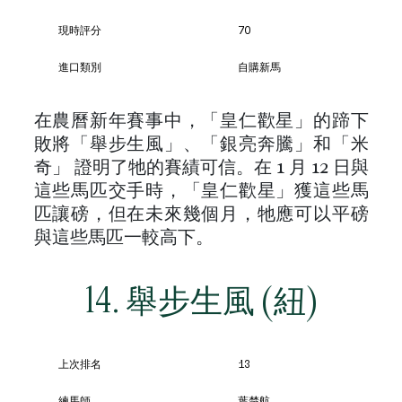
現時評分
70
進口類別
自購新馬
在農曆新年賽事中，「皇仁歡星」的蹄下
敗將「舉步生風」、「銀亮奔騰」和「米
奇」 證明了牠的賽績可信。在 1 月 12 日與
這些馬匹交手時，「皇仁歡星」獲這些馬
匹讓磅，但在未來幾個月，牠應可以平磅
與這些馬匹一較高下。
14. 舉步生風 (紐)
上次排名
13
練馬師
葉楚航