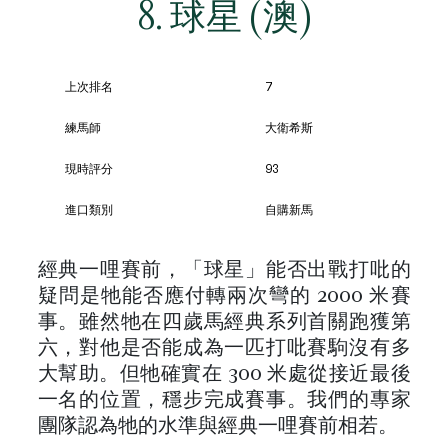
8. 球星 (澳)
上次排名
7
練馬師
大衛希斯
現時評分
93
進口類別
自購新馬
經典一哩賽前，「球星」能否出戰打吡的
疑問是牠能否應付轉兩次彎的 2000 米賽
事。雖然牠在四歲馬經典系列首關跑獲第
六，對他是否能成為一匹打吡賽駒沒有多
大幫助。但牠確實在 300 米處從接近最後
一名的位置，穩步完成賽事。我們的專家
團隊認為牠的水準與經典一哩賽前相若。