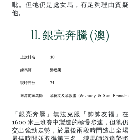
吡。但牠仍是處女馬，有足夠理由質疑
他。
11. 銀亮奔騰 (澳)
上次排名
10
練馬師
游達榮
現時評分
71
來港前練馬師
菲德文及菲敦盟（Anthony & Sam Freedman）
「銀亮奔騰」無法克服「帥帥友福」在
1600 米三班賽中製造的極慢步速，但牠仍
交出強勁走勢，於最後兩段時間造出全場
最佳時間並取得第三名。練馬師游達榮將