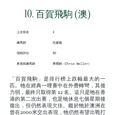
10. 百賀飛駒 (澳)
上次排名
2
練馬師
呂健威
現時評分
83
來港前練馬師
華禮納（Chris Waller）
「百賀飛駒」是排行榜上跌幅最大的一
匹。牠在經典一哩賽中在外疊轉彎，其後
力弱，最終只取得第 12 名。這只是牠在香
港的第二次出賽，也是牠休息七個星期後
復出，但仍然表現欠佳。鑑於牠於澳洲在
曾在2000米交出表現，牠仍然有望出戰打