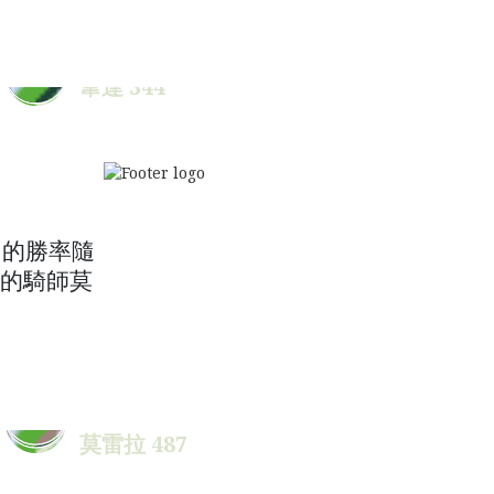
自的勝率隨
馬的騎師莫