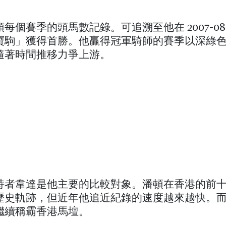
。
每個賽季的頭馬數記錄。可追溯至他在 2007-08
寶駒」獲得首勝。他贏得冠軍騎師的賽季以深綠
隨著時間推移力爭上游。
持者韋達是他主要的比較對象。潘頓在香港的前
歷史軌跡，但近年他追近紀錄的速度越來越快。
繼續稱霸香港馬壇。