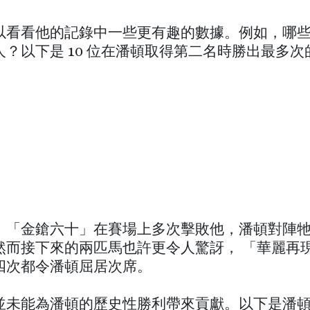
以看看他的記錄中一些更有趣的數據。例如，哪
人？以下是 10 位在潘頓取得第二名時勝出最多次
，「金鎗六十」在賽場上多次擊敗他，潘頓對陣
然而接下來的兩匹馬也許更令人驚訝， 「華麗再
四次都令潘頓屈居次席。
並未能為潘頓的歷史性勝利帶來貢獻。以下是潘