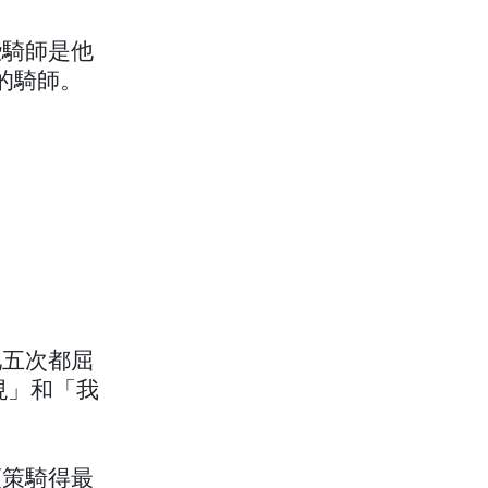
些騎師是他
的騎師。
牠五次都屈
現」和「我
頓策騎得最