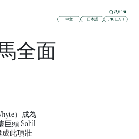
MENU
中文
日本語
ENGLISH
頭馬全面
Whyte）成為
 Sohil
達成此項壯