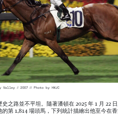
 Valley // 2007 /// Photo by HKJC
史之路並不平坦。隨著潘頓在 2025 年 1 月 22
的第 1,814 場頭馬，下列統計描繪出他至今在