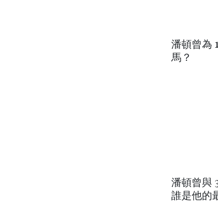
潘頓曾為 
馬？
潘頓曾與 
誰是他的