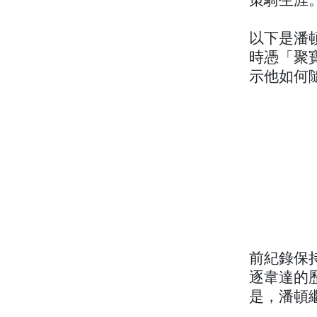
策騎生涯
以下是潘頓
時憑「聚
示他如何
前紀錄保
逐韋達的
是，潘頓