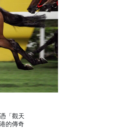
 日憑「觀天
香港的傳奇