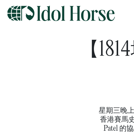
【18
星期三晚上，潘
香港賽馬史
Pate