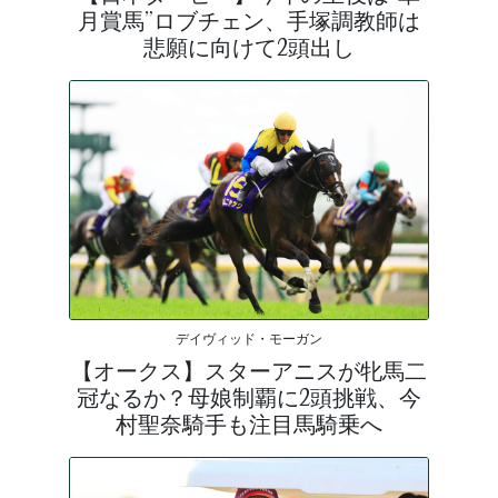
月賞馬”ロブチェン、手塚調教師は
悲願に向けて2頭出し
デイヴィッド・モーガン
【オークス】スターアニスが牝馬二
冠なるか？母娘制覇に2頭挑戦、今
村聖奈騎手も注目馬騎乗へ