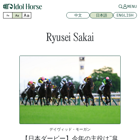
MENU
Aa
中文
日本語
ENGLISH
Aa
Aa
Ryusei Sakai
デイヴィッド・モーガン
【日本ダービー】今年の主役は“皐