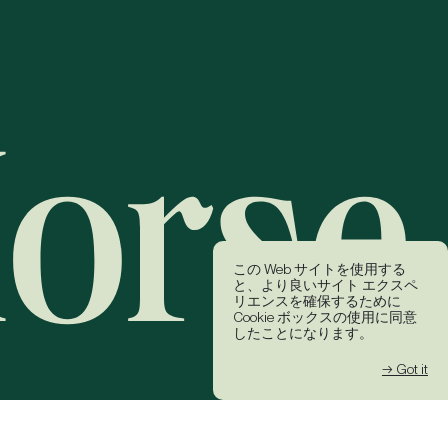
この Web サイトを使用する
と、より良いサイト エクスペ
リエンスを確保するために
Cookie ボックスの使用に同意
したことになります。
→ Got it