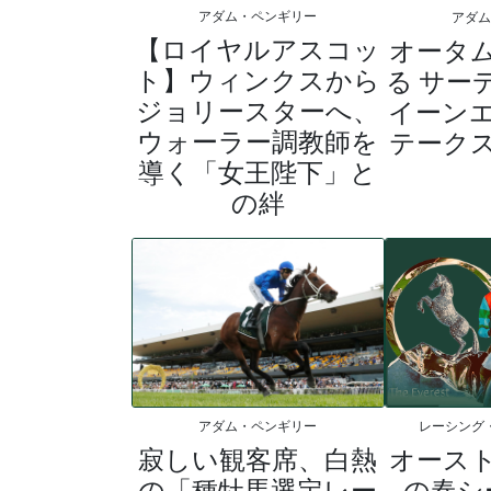
アダム・ペンギリー
アダ
【ロイヤルアスコッ
オータ
ト】ウィンクスから
る サー
ジョリースターへ、
イーン
ウォーラー調教師を
テーク
導く「女王陛下」と
の絆
アダム・ペンギリー
レーシング
寂しい観客席、白熱
オース
の「種牡馬選定レー
の春シ