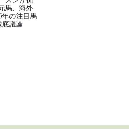
元馬、海外
25年の注目馬
徹底議論