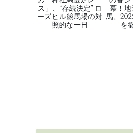
ス」、“存続決定” ロ
幕！地
ーズヒル競馬場の対
馬、20
照的な一日
を