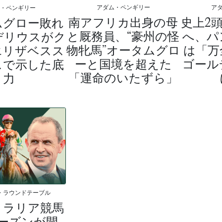
アダム・ペンギリー
ア
ム・ペンギリー
南アフリカ出身の母
史上2
ムグロー敗れ
と厩務員、“豪州の怪
へ、パ
デリウスがク
物牝馬”オータムグロ
は「万
エリザベスス
ーと国境を超えた
ゴール
スで示した底
「運命のいたずら」
力
・ラウンドテーブル
トラリア競馬
ーズンが開