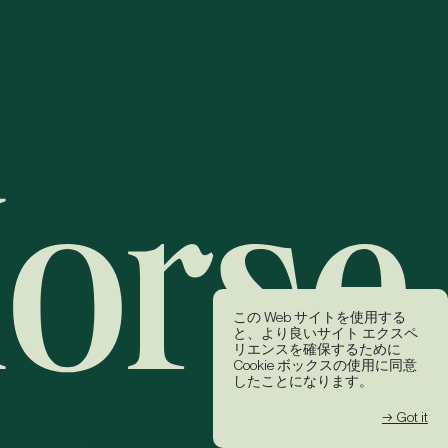
この Web サイトを使用する
と、より良いサイト エクスペ
リエンスを確保するために
Cookie ボックスの使用に同意
したことになります。
→ Got it