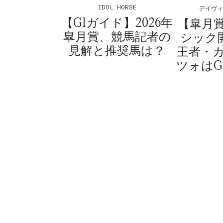
IDOL HORSE
デイヴ
【G1ガイド】2026年
【皐月
皐月賞、競馬記者の
シック
見解と推奨馬は？
王者・
ツォはG