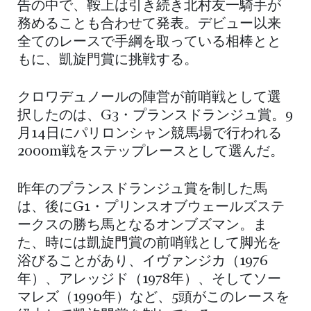
告の中で、鞍上は引き続き北村友一騎手が
務めることも合わせて発表。デビュー以来
全てのレースで手綱を取っている相棒とと
もに、凱旋門賞に挑戦する。
クロワデュノールの陣営が前哨戦として選
択したのは、G3・プランスドランジュ賞。9
月14日にパリロンシャン競馬場で行われる
2000m戦をステップレースとして選んだ。
昨年のプランスドランジュ賞を制した馬
は、後にG1・プリンスオブウェールズステ
ークスの勝ち馬となるオンブズマン。ま
た、時には凱旋門賞の前哨戦として脚光を
浴びることがあり、イヴァンジカ（1976
年）、アレッジド（1978年）、そしてソー
マレズ（1990年）など、5頭がこのレースを