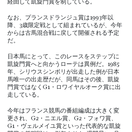
経由して凱旋門賞を制している。
なお、プランスドランジュ賞は1993年以
降、3歳限定戦として組まれているが、今年
からは古馬混合戦に戻して開催される予定
だ。
日本馬にとって、このレースをステップに
凱旋門賞へと向かうローテは異例だ。1985
年、シリウスシンボリが出走した例が日本
馬唯一の出走歴だが、同馬はその後、凱旋
門賞ではなくG1・ロワイヤルオーク賞に出
走している。
今年はフランス競馬の番組編成は大きく変
更され、G2・ニエル賞、G2・フォワ賞、
G1・ヴェルメイユ賞といった代表的な凱旋