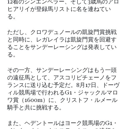
12着のシンエンペラー、そして3歳馬のアロ
ヒアリイが登録馬リストに名を連ねてい
る。
ただし、クロワデュノールの凱旋門賞挑戦
と同時に、レガレイラは凱旋門賞を回避す
ることをサンデーレーシングは発表してい
る。
その一方、サンデーレーシングはもう一頭
の遠征馬として、アスコリピチェーノをフ
ランスに送り込む予定だ。8月17日、ドーヴ
ィル競馬場で行われるG1・ジャックルマロ
ワ賞（1600m）に、クリストフ・ルメール
騎手と共に挑戦する。
また、ヘデントールはヨーク競馬場のG1・