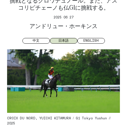
挑戦となるクロワデュノール。また、アス
コリピチェーノも仏G1に挑戦する。
2025 06 27
アンドリュー・ホーキンス
中文
日本語
ENGLISH
CROIX DU NORD, YUICHI KITAMURA / G1 Tokyo Yushun //
2025