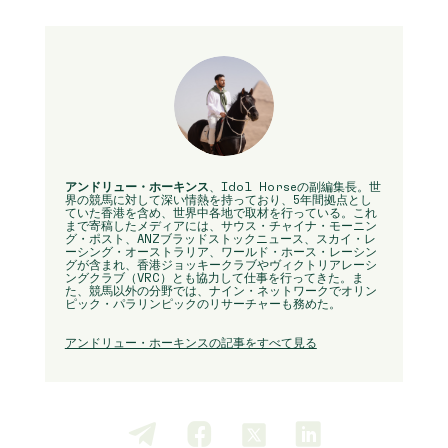
アンドリュー・ホーキンス
、Idol Horseの副編集長。世
界の競馬に対して深い情熱を持っており、5年間拠点とし
ていた香港を含め、世界中各地で取材を行っている。これ
まで寄稿したメディアには、サウス・チャイナ・モーニン
グ・ポスト、ANZブラッドストックニュース、スカイ・レ
ーシング・オーストラリア、ワールド・ホース・レーシン
グが含まれ、香港ジョッキークラブやヴィクトリアレーシ
ングクラブ（VRC）とも協力して仕事を行ってきた。ま
た、競馬以外の分野では、ナイン・ネットワークでオリン
ピック・パラリンピックのリサーチャーも務めた。
アンドリュー・ホーキンスの記事をすべて見る